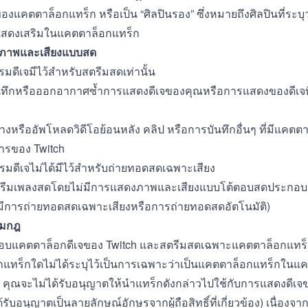
งแคตตาล็อกแทร็ก หรือเป็น “ศิลปินรอง” ซึ่งหมายถึงศิลปินที่ระบุ
ู้แสดงเสริมในแคตตาล็อกแทร็ก
งภาพและเสียงแบบสด
รมดีเจมีไว้สำหรับสตรีมสดเท่านั้น
บันทึกหรือออกอากาศซ้ำการแสดงดีเจของคุณหรือการแสดงของดีเจที
ร้างหรืออัพโหลดวิดีโอย้อนหลัง คลิป หรือการบันทึกอื่นๆ ที่มีแคตต
การของ Twitch
รมดีเจไม่ได้มีไว้สำหรับถ่ายทอดสดเฉพาะเสียง
สตรีมเพลงสดโดยไม่มีการแสดงภาพและเสียงแบบโต้ตอบสดประกอบ (
มีการถ่ายทอดสดเฉพาะเสียงหรือการถ่ายทอดสดอัตโนมัติ)
ตามกฎ
สอบแคตตาล็อกดีเจของ Twitch และสตรีมสดเฉพาะแคตตาล็อกแทร็ก
ากแทร็กใดไม่ได้ระบุไว้เป็นการเฉพาะว่าเป็นแคตตาล็อกแทร็กในแค
 คุณจะไม่ได้รับอนุญาตให้นำแทร็กดังกล่าวไปใช้กับการแสดงดีเจข
รับอนุญาตเป็นลายลักษณ์อักษรจากผู้ถือสิทธิ์ที่เกี่ยวข้อง) เนื่องจาก