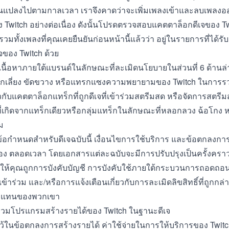
่ยนแปลงไปตามกาลเวลา เราจึงคาดว่าจะเพิ่มเพลงเข้าและลบเพล
ง Twitch อย่างต่อเนื่อง ดังนั้นโปรดตรวจสอบแคตตาล็อกดีเจของ Twi
รวมทั้งเพลงที่คุณเคยยืนยันก่อนหน้านี้แล้วว่า อยู่ในรายการที่ได้
จของ Twitch ด้วย
ส่เนื้อหาภายใต้แบรนด์ในลักษณะที่ละเมิดนโยบายในส่วนที่ 6 ด้านล่
ลีกเลี่ยง ขัดขวาง หรือแทรกแซงความพยายามของ Twitch ในการรว
่ยวกับแคตตาล็อกแทร็กที่ถูกดีเจที่เข้าร่วมสตรีมสด หรือจัดการสต
ี่เกิดจากแทร็กเดียวหรือกลุ่มแทร็กในลักษณะที่หลอกลวง ฉ้อโกง ห
ม
ข้อกำหนดสำหรับดีเจฉบับนี้ เงื่อนไขการใช้บริการ และข้อตกลงกา
้อง ตลอดเวลา โดยเอกสารแต่ละฉบับจะมีการปรับปรุงเป็นครั้งคราว 
้คุณถูกการบังคับบัญชี การบังคับใช้ภายใต้
กระบวนการถอดถอนสำ
่เข้าร่วม
และ/หรือการแจ้งเตือนเกี่ยวกับการละเมิดลิขสิทธิ์ที่ถูกกล่
ตัวแทนของพวกเขา
ร่วมโปรแกรมสร้างรายได้ของ Twitch ในฐานะดีเจ
ไว้ในข้อตกลงการสร้างรายได้ ค่าใช้จ่ายในการให้บริการของ Twitc