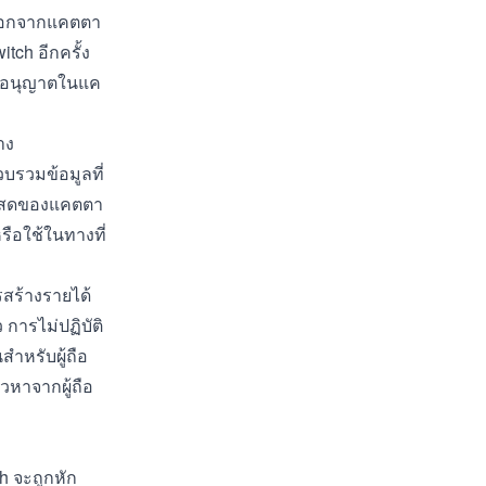
งออกจากแคตตา
tch อีกครั้ง
รับอนุญาตในแค
าง
บรวมข้อมูลที่
รีมสดของแคตตา
รือใช้ในทางที่
รสร้างรายได้
การไม่ปฏิบัติ
หรับผู้ถือ
าวหาจากผู้ถือ
h จะถูกหัก