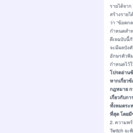
รายได้จาก 
สร้างรายได
ว่า “ข้อตก
กำหนดสำหรั
ดีเจฉบับนี
จะมีผลบังค
อักษรตัวพิ
กำหนดไว้ใน
โปรดอ่านข้
หากเกี่ยวข้
กฎหมาย การ
เกี่ยวกับก
ทั้งหมดระห
ที่สุด โดยมี
2. ความพร
Twitch จะพ