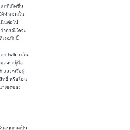
ที่เกิดขึ้น
้ทำเช่นนั้น
เนินต่อไป
บว่ากรณีใดจะ
ีเจฉบับนี้
อง Twitch เว้น
หมดจากผู้ถือ
 และ/หรือผู้
สิทธิ์ หรือโอน
อาณาเขตของ
้รับอนุญาตเป็น