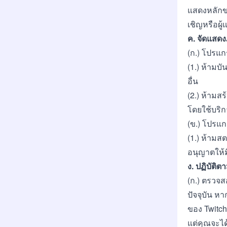
แสดงหลักขอ
เชิญหรือผ
ค. จัดแสด
(ก.) โปรแก
(1.) ห้าม
อื่น
(2.) ห้ามส
โดยใช้บริ
(ข.) โปรแก
(1.) ห้าม
อนุญาตให้
ง. ปฏิบัติ
(ก.) ตรวจ
ปัจจุบัน ห
ของ Twitch
แต่คุณจะได้