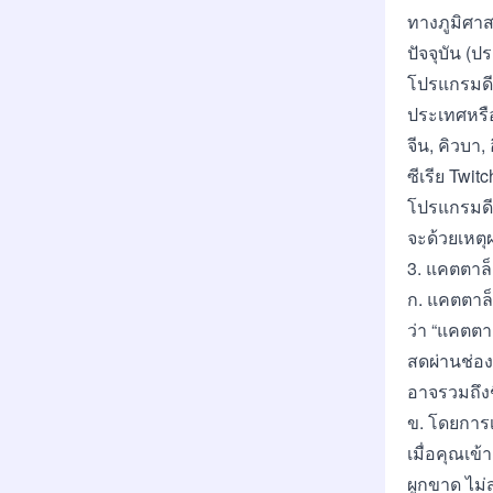
ทางภูมิศาส
ปัจจุบัน (
โปรแกรมดีเ
ประเทศหรือ
จีน, คิวบา
ซีเรีย Twit
โปรแกรมดีเ
จะด้วยเหตุ
3. แคตตาล็
ก.
แคตตาล็
ว่า “แคตตาล
สดผ่านช่อง
อาจรวมถึงช
ข. โดยการเ
เมื่อคุณเข
ผูกขาด ไม่