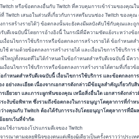
Twitch
หรือข้อตกลงอื่นกับ Twitch ที่ควบคุมการเข้าร่วมของคุ
้ที่ Twitch เสนอในส่วนที่เกี่ยวกับการสตรีมบนช่อง Twitch ของคุณ 
ลงการสร้างรายได้”) ข้อตกลงนั้นจะยังคงมีผลบังคับใช้กับคุณและถู
บดีเจฉบับนี้โดยการอ้างอิงนี้ ในกรณีที่มีความขัดแย้งระหว่างข
้กับเงื่อนไขการใช้บริการหรือข้อตกลงการสร้างรายได้ ข้อกำหนดสำห
ับใช้ ตามด้วยข้อตกลงการสร้างรายได้ และเงื่อนไขการใช้บริการ ข
มพ์ใหญ่ทั้งหมดที่ไม่ได้กำหนดในข้อกำหนดสำหรับดีเจฉบับนี้ มีค
เงื่อนไขการใช้บริการหรือข้อตกลงการสร้างรายได้ตามที่เกี่ยวข้
อกำหนดสำหรับดีเจฉบับนี้ เงื่อนไขการใช้บริการ และข้อตกลงการ
อง อย่างละเอียด เนื่องจากเอกสารดังกล่าวมีข้อมูลสำคัญเกี่ยวกับสิ
เยียวยา และภาระผูกพันของคุณ เหนือสิ่งอื่นใด เอกสารดังกล่า
ารระงับข้อพิพาท ซึ่งรวมถึงข้อตกลงในการอนุญาโตตุลาการที่กำห
ว่างคุณกับ Twitch ต้องได้รับการระงับโดยอนุญาโตตุลาการที่มีผล
ข้อยกเว้นที่จำกัด
้อมใช้งานของโปรแกรมดีเจของ Twitch
ิจารณาตามดุลยพินิจของตนแต่เพียงผู้เดียวเป็นครั้งคราวว่าประเท