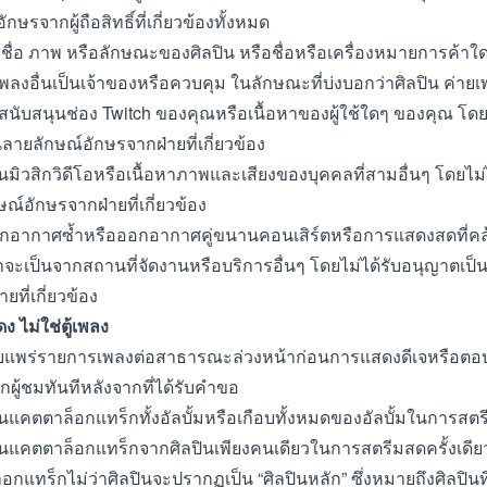
กษรจากผู้ถือสิทธิ์ที่เกี่ยวข้องทั้งหมด
ช้ชื่อ ภาพ หรือลักษณะของศิลปิน หรือชื่อหรือเครื่องหมายการค้าใด
เพลงอื่นเป็นเจ้าของหรือควบคุม ในลักษณะที่บ่งบอกว่าศิลปิน ค่ายเ
สนับสนุนช่อง Twitch ของคุณหรือเนื้อหาของผู้ใช้ใดๆ ของคุณ โดยไ
ลายลักษณ์อักษรจากฝ่ายที่เกี่ยวข้อง
ล่นมิวสิกวิดีโอหรือเนื้อหาภาพและเสียงของบุคคลที่สามอื่นๆ โดยไม
ณ์อักษรจากฝ่ายที่เกี่ยวข้อง
ออกอากาศซ้ำหรือออกอากาศคู่ขนานคอนเสิร์ตหรือการแสดงสดที่ค
ว่าจะเป็นจากสถานที่จัดงานหรือบริการอื่นๆ โดยไม่ได้รับอนุญาตเป
ยที่เกี่ยวข้อง
ดง ไม่ใช่ตู้เพลง
เผยแพร่รายการเพลงต่อสาธารณะล่วงหน้าก่อนการแสดงดีเจหรือ
ผู้ชมทันทีหลังจากที่ได้รับคำขอ
ล่นแคตตาล็อกแทร็กทั้งอัลบั้มหรือเกือบทั้งหมดของอัลบั้มในการสตร
ล่นแคตตาล็อกแทร็กจากศิลปินเพียงคนเดียวในการสตรีมสดครั้งเดียว 
กแทร็กไม่ว่าศิลปินจะปรากฏเป็น “ศิลปินหลัก” ซึ่งหมายถึงศิลปินที่ร