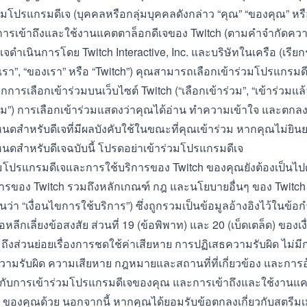
วมโปรแกรมดีเจ (บุคคลหรือกลุ่มบุคคลดังกล่าว “คุณ” “ของคุณ” หรือ “
การเข้าถึงและใช้งานแคตตาล็อกดีเจของ Twitch (ตามคำจำกัดควา
จดำเนินการโดย Twitch Interactive, Inc. และบริษัทในเครือ (เรียก
กเรา”, “ของเรา” หรือ “Twitch”) คุณสามารถเลือกเข้าร่วมโปรแกรม
อกการเลือกเข้าร่วมบนเว็บไซต์ Twitch (“เลือกเข้าร่วม”, “เข้าร่วมแล
่วม”) การเลือกเข้าร่วมแสดงว่าคุณได้อ่าน ทำความเข้าใจ และตกลงท
ดสำหรับดีเจที่มีผลบังคับใช้ในขณะที่คุณเข้าร่วม หากคุณไม่ยินย
ดสำหรับดีเจฉบับนี้ โปรดอย่าเข้าร่วมโปรแกรมดีเจ
วมโปรแกรมดีเจและการใช้บริการของ Twitch ของคุณยังต้องเป็นไ
การ
ของ Twitch รวมถึงหลักเกณฑ์ กฎ และนโยบายอื่นๆ ของ Twitch 
นว่า “เงื่อนไขการใช้บริการ”) ซึ่งถูกรวมเป็นข้อมูลอ้างอิงไว้ในข้
พื่อหลีกเลี่ยงข้อสงสัย ส่วนที่ 19 (ข้อพิพาท) และ 20 (เบ็ดเตล็ด) ของ
ถึงส่วนย่อยเรื่องการชดใช้ค่าเสียหาย การปฏิเสธความรับผิด ไม่ม
ามรับผิด ความเสียหาย กฎหมายและสถานที่ที่เกี่ยวข้อง และการอ้าง
ช้กับการเข้าร่วมโปรแกรมดีเจของคุณ และการเข้าถึงและใช้งานแค
 ของคุณด้วย นอกจากนี้ หากคุณได้ยอมรับ
ข้อตกลงเกี่ยวกับสตรีมเม