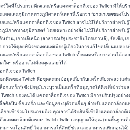
ตร์ใดที่โปรแกรมดีเจและ/หรือแคตตาล็อกดีเจของ Twitch มีให้บริก
ประเทศและภูมิภาคทางภูมิศาสตร์เหล่านี้เรียกว่า “อาณาเขตของโป
จและ/หรือแคตตาล็อกดีเจของ Twitch อาจไม่มีให้บริการสำหรับผู
ภูมิภาคทางภูมิศาสตร์ โดยเฉพาะอย่างยิ่ง ไม่มีให้บริการสำหรับผู้
, อิหร่าน, เกาหลีเหนือ (สาธารณรัฐประชาธิปไตยเกาหลี), รัสเซีย, เ
ch อาจใช้ดุลยพินิจของตนแต่เพียงผู้เดียวในการแก้ไขเปลี่ยนแปลง หรื
จและ/หรือแคตตาล็อกดีเจของ Twitch ทั้งหมดหรือบางส่วนได้ตลอด
ผลใดๆ หรืออาจไม่มีเหตุผลเลยก็ได้
อกดีเจของ Twitch
อกดีเจของ Twitch
คือชุดสะสมข้อมูลเกี่ยวกับแทร็กเสียงเพลง (แต่
็อกแทร็ก”) ซึ่งปัจจุบันระบุว่าเป็นแทร็กที่อนุญาตให้ดีเจที่เข้าร่
 Twitch ของตนได้ แคตตาล็อกดีเจของ Twitch มีการปรับปรุงอย่างต
ื่อศิลปิน ชื่อแทร็ก และข้อมูลระบุตัวตนอื่นๆ สำหรับแคตตาล็อกแท
ลือกเข้าร่วมโปรแกรมดีเจ คุณอาจได้รับสิทธิ์เข้าถึงแคตตาล็อกดีเ
้าถึงแคตตาล็อกดีเจของ Twitch Twitch อนุญาตให้คุณ (บนพื้นฐานที่จ
สามารถโอนสิทธิ์ ไม่สามารถให้สิทธิ์ช่วง และสามารถเพิกถอนได้)