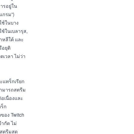
ารอยู่ใน
รแกรม”)
้ใช้ในบาง
ใช้ในเบลารุส,
กาหลีใต้ และ
อยุติ
เวลา ไม่ว่า
ละแทร็กเรียก
วมสามารถสตรีม
่อเนื่องและ
ร็ก
จของ Twitch
ำกัด ไม่
 สตรีมสด