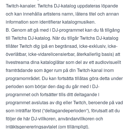
Twitch-kanaler. Twitchs DJ-katalog uppdateras löpande
och kan innehålla artistens namn, låtens titel och annan
information som identifierar katalogmusiken.
B. Genom att gå med i DJ-programmet kan du få tillgång
till Twitchs DJ-katalog. När du tillgår Twitchs DJ-katalog
tillåter Twitch dig (på en begränsad, icke-exklusiv, icke-
överlåtbar, icke-vidarelicensierbar, återkallerlig basis) att
livestreama dina kataloglåtar som del av ett audiovisuellt
framträdande som äger rum på din Twitch-kanal inom
programområdet. Du kan fortsätta tillåtas göra detta under
perioden som börjar den dag du går med i DJ-
programmet och fortsätter tills ditt deltagande i
programmet avslutas av dig eller Twitch, beroende på vad
som inträffar först (”deltagandeperioden”), förutsatt att du
följer de här DJ-villkoren, användarvillkoren och
intäktsgenereringsavtalet (om tillämpligt).