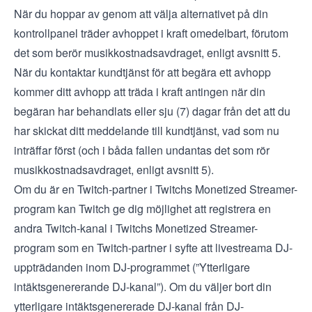
När du hoppar av genom att välja alternativet på din
kontrollpanel träder avhoppet i kraft omedelbart, förutom
det som berör musikkostnadsavdraget, enligt avsnitt 5.
När du kontaktar kundtjänst för att begära ett avhopp
kommer ditt avhopp att träda i kraft antingen när din
begäran har behandlats eller sju (7) dagar från det att du
har skickat ditt meddelande till kundtjänst, vad som nu
inträffar först (och i båda fallen undantas det som rör
musikkostnadsavdraget, enligt avsnitt 5).
Om du är en Twitch-partner i Twitchs Monetized Streamer-
program kan Twitch ge dig möjlighet att registrera en
andra Twitch-kanal i Twitchs Monetized Streamer-
program som en Twitch-partner i syfte att livestreama DJ-
uppträdanden inom DJ-programmet (”Ytterligare
intäktsgenererande DJ-kanal”). Om du väljer bort din
ytterligare intäktsgenererade DJ-kanal från DJ-