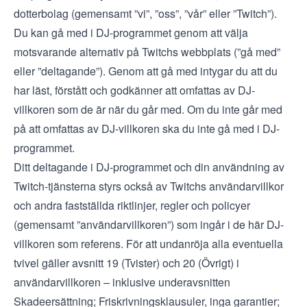
dotterbolag (gemensamt ”vi”, ”oss”, ”vår” eller ”Twitch”).
Du kan gå med i DJ-programmet genom att välja
motsvarande alternativ på Twitchs webbplats (”gå med”
eller ”deltagande”). Genom att gå med intygar du att du
har läst, förstått och godkänner att omfattas av DJ-
villkoren som de är när du går med. Om du inte går med
på att omfattas av DJ-villkoren ska du inte gå med i DJ-
programmet.
Ditt deltagande i DJ-programmet och din användning av
Twitch-tjänsterna styrs också av Twitchs
användarvillkor
och andra fastställda riktlinjer, regler och policyer
(gemensamt ”användarvillkoren”) som ingår i de här DJ-
villkoren som referens. För att undanröja alla eventuella
tvivel gäller avsnitt 19 (Tvister) och 20 (Övrigt) i
användarvillkoren – inklusive underavsnitten
Skadeersättning; Friskrivningsklausuler, inga garantier;