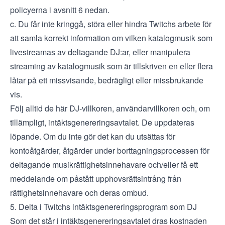
policyerna i avsnitt 6 nedan.
c. Du får inte kringgå, störa eller hindra Twitchs arbete för
att samla korrekt information om vilken katalogmusik som
livestreamas av deltagande DJ:ar, eller manipulera
streaming av katalogmusik som är tillskriven en eller flera
låtar på ett missvisande, bedrägligt eller missbrukande
vis.
Följ alltid de här DJ-villkoren, användarvillkoren och, om
tillämpligt, intäktsgenereringsavtalet. De uppdateras
löpande. Om du inte gör det kan du utsättas för
kontoåtgärder, åtgärder under
borttagningsprocessen för
deltagande musikrättighetsinnehavare
och/eller få ett
meddelande om påstått upphovsrättsintrång från
rättighetsinnehavare och deras ombud.
5. Delta i Twitchs intäktsgenereringsprogram som DJ
Som det står i intäktsgenereringsavtalet dras kostnaden