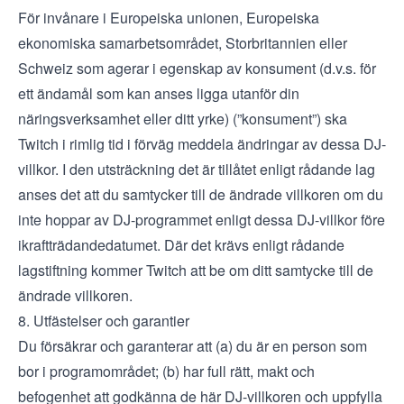
För invånare i Europeiska unionen, Europeiska
ekonomiska samarbetsområdet, Storbritannien eller
Schweiz som agerar i egenskap av konsument (d.v.s. för
ett ändamål som kan anses ligga utanför din
näringsverksamhet eller ditt yrke) (”konsument”) ska
Twitch i rimlig tid i förväg meddela ändringar av dessa DJ-
villkor. I den utsträckning det är tillåtet enligt rådande lag
anses det att du samtycker till de ändrade villkoren om du
inte hoppar av DJ-programmet enligt dessa DJ-villkor före
ikraftträdandedatumet. Där det krävs enligt rådande
lagstiftning kommer Twitch att be om ditt samtycke till de
ändrade villkoren.
8. Utfästelser och garantier
Du försäkrar och garanterar att (a) du är en person som
bor i programområdet; (b) har full rätt, makt och
befogenhet att godkänna de här DJ-villkoren och uppfylla