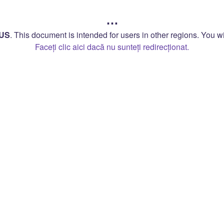
…
US
.
This document is intended for users in other regions. You wil
Faceți clic aici dacă nu sunteți redirecționat.