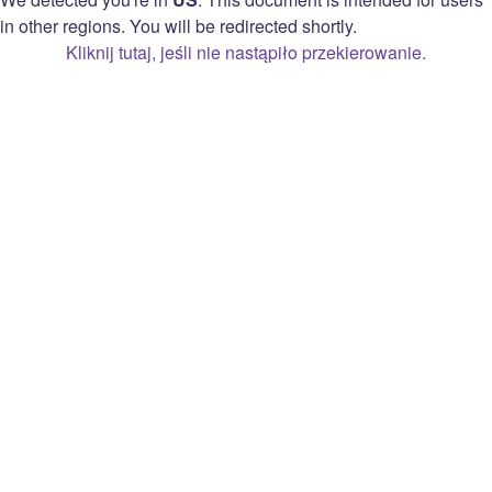
Informacja o polityce prywatności
in other regions. You will be redirected shortly.
Decyzje dot. prywatności
Kliknij tutaj, jeśli nie nastąpiło przekierowanie.
Umowa Twitcha ze Streamerem w sprawie
Uzyskiwania Zarobków z Monetyzacji
Open Source Attribution
Twitch
Informacje
Prime
Kariera
Bitsy
Blog
Rozszerzenia
Prasa
Reklamuj się
Marka
Karta podarunkowa
Deweloperzy