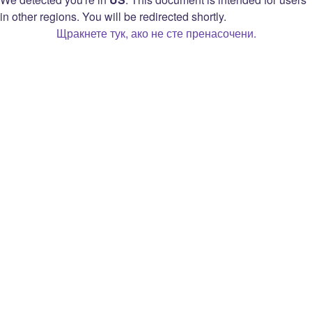
Декларация за поверителност
in other regions. You will be redirected shortly.
Опции за поверителност
Щракнете тук, ако не сте пренасочени.
Споразумение за поточно предаващи
играчи за монетизиране в Twitch
Open Source Attribution
Twitch
Инфо
Prime
Кариери
Битове
Блог
Разширения
Преса
Рекламирай
Марка
Карта за подарък
Разработчици