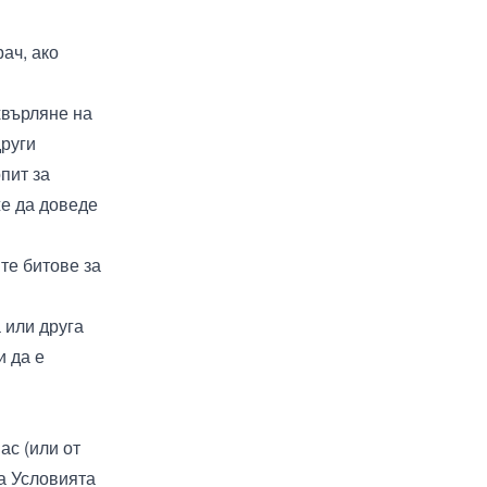
ач, ако
хвърляне на
други
пит за
е да доведе
те битове за
 или друга
и да е
ас (или от
а Условията