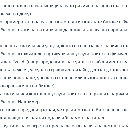
е нещо, което се квалифицира като размяна на нещо със ст
овече по-долу).
о примера за това как не можете да използвате битове в Tw
 битове в замяна на пари или дарения и заявка на пари или
не на артикули или услуги, които са свързани с парична ст
 битове, включително артикули или услуги, които са физичес
ични в Twitch (напр. предлагане на суитшърт, абонамент къ
ща за вечеря, услуги по графичен дизайн, достъп до конкре
с при поискване, уроци по готвене или възможност за пров
овор в замяна на битове).
артикули или конкретни услуги, които са свързани с парична
 битове. Например:
а поточно предаващ играч, че ще използвате битове в негов
редаващият играч ви подари абонамент за канал.
е пускане на конкретна предварително записана песен в за