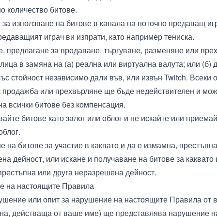
о количество битове.
за използване на битове в канала на поточно предаващ игр
редаващият играч ви изпрати, като например тениска.
, предлагане за продаване, търгуване, разменяне или пре
лица в замяна на (а) реална или виртуална валута; или (б) 
ъс стойност независимо дали във, или извън Twitch. Всеки о
 продажба или прехвърляне ще бъде недействителен и мож
 на всички битове без компенсация.
вайте битове като залог или облог и не искайте или приемай
облог.
е на битове за участие в каквато и да е измамна, престъпна
на дейност, или искане и получаване на битове за каквато 
престъпна или друга неразрешена дейност.
е на настоящите Правила
ушение или опит за нарушение на настоящите Правила от в
ана, действаща от ваше име) ще представлява нарушение н