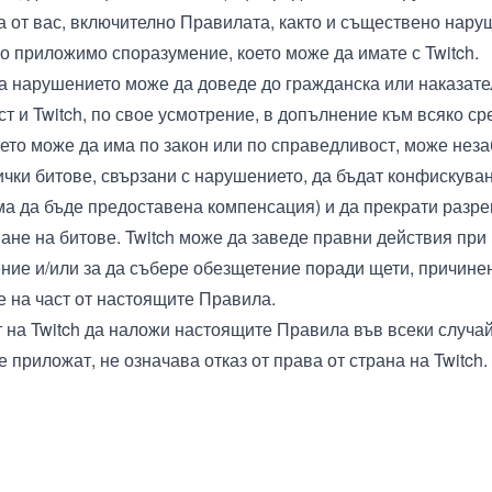
та от вас, включително Правилата, както и съществено нару
го приложимо споразумение, което може да имате с Twitch.
а нарушението може да доведе до гражданска или наказат
т и Twitch, по свое усмотрение, в допълнение към всяко ср
оето може да има по закон или по справедливост, може нез
ички битове, свързани с нарушението, да бъдат конфискуван
яма да бъде предоставена компенсация) и да прекрати разр
ване на битове. Twitch може да заведе правни действия при
ние и/или за да събере обезщетение поради щети, причине
 на част от настоящите Правила.
 на Twitch да наложи настоящите Правила във всеки случай,
е приложат, не означава отказ от права от страна на Twitch.