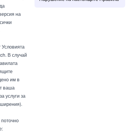
 да
версия на
всички
.
т
Условията
tch. В случай
равилата
оящите
дено им в
от ваша
а услуги за
азширения
).
 поточно
е: