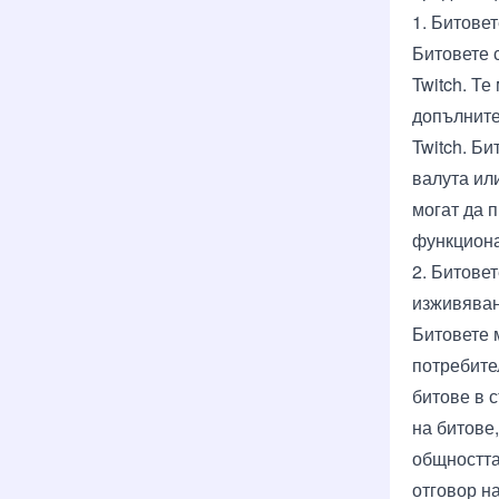
1. Битове
Битовете 
Twitch. Те
допълните
Twitch. Б
валута ил
могат да 
функциона
2. Битове
изживявани
Битовете 
потребите
битове в 
на битове,
общността
отговор н