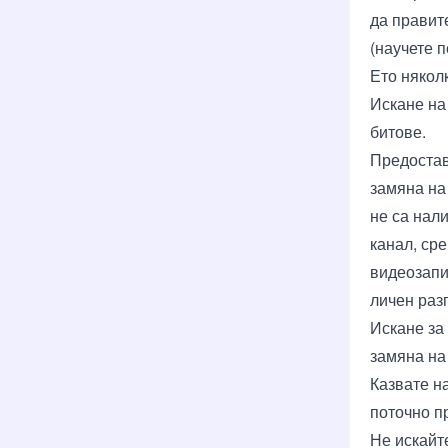
да правит
(научете п
Ето няколк
Искане на
битове.
Предоставя
замяна на
не са нал
канал, сре
видеозапи
личен разг
Искане за 
замяна на
Казвате н
поточно п
Не искайт