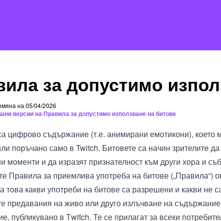
вила за допустимо изпол
мяна на 05/04/2026
шни версии на Правила за допустимо използване на битове
са цифрово съдържание (т.е. анимирани емотикони), което 
или поръчано само в Twitch. Битовете са начин зрителите да
и моменти и да изразят признателност към други хора и съб
е Правила за приемлива употреба на битове („Правила“) 
а това какви употреби на битове са разрешени и какви не са 
те предавания на живо или друго излъчване на съдържание,
, публикувано в Тwitch. Те се прилагат за всеки потребител