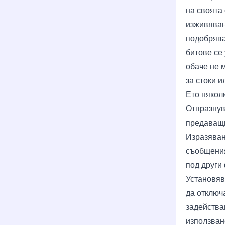
на своята
изживявани
подобрява
битове се
обаче не 
за стоки и
Ето няколк
Отпразнув
предаващи
Изразяван
съобщения
под други
Установяв
да отключ
задейства
използван