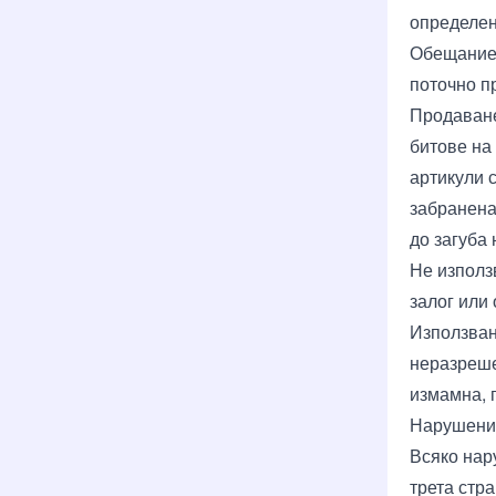
определен
Обещание 
поточно п
Продаване
битове на 
артикули с
забранена
до загуба
Не използ
залог или 
Използван
неразреше
измамна, 
Нарушени
Всяко нар
трета стр