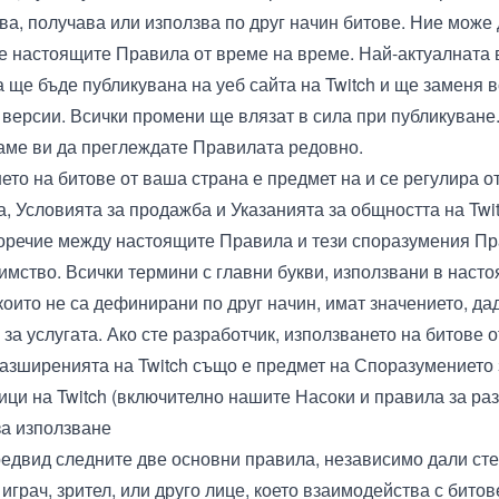
ува, получава или използва по друг начин битове. Ние може
 настоящите Правила от време на време. Най-актуалната 
 ще бъде публикувана на уеб сайта на Twitch и ще заменя 
версии. Всички промени ще влязат в сила при публикуване
ме ви да преглеждате Правилата редовно.
ето на битове от ваша страна е предмет на и се регулира о
а
,
Условията за продажба
и
Указанията за общността
на Twi
оречие между настоящите Правила и тези споразумения П
имство. Всички термини с главни букви, използвани в наст
които не са дефинирани по друг начин, имат значението, да
за услугата. Ако сте разработчик, използването на битове 
разширенията на Twitch също е предмет на
Споразумението з
ици
на Twitch (включително нашите
Насоки и правила за р
за използване
едвид следните две основни правила, независимо дали сте
грач, зрител, или друго лице, което взаимодейства с битов