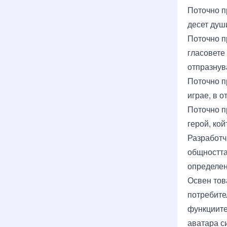
Поточно п
десет душ
Поточно п
гласовете
отпразнув
Поточно п
играе, в о
Поточно п
герой, ко
Разработч
общността
определен
Освен тов
потребите
функциите
аватара с