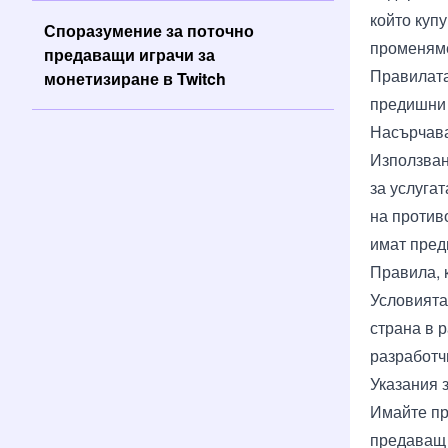
който куп
Споразумение за поточно
променяме
предаващи играчи за
Правилата
монетизиране в Twitch
предишни 
Насърчава
Използван
за услугат
на против
имат пред
Правила, 
Условията 
страна в 
разработч
Указания 
Имайте пр
предаващ и