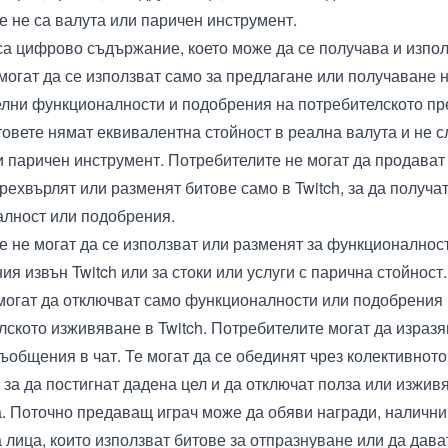
те не са валута или паричен инструмент.
са цифрово съдържание, което може да се получава и изпол
 могат да се използват само за предлагане или получаване 
лни функционалности и подобрения на потребителското п
итовете нямат еквивалентна стойност в реална валута и не с
и паричен инструмент. Потребителите не могат да продават
прехвърлят или разменят битове само в Twitch, за да получа
лност или подобрения.
те не могат да се използват или разменят за функционалнос
я извън Twitch или за стоки или услуги с парична стойност.
могат да отключват само функционалности или подобрения
лското изживяване в Twitch. Потребителите могат да изразя
съобщения в чат. Те могат да се обединят чрез колективнот
 за да постигнат дадена цел и да отключат полза или изжив
. Поточно предаващ играч може да обяви награди, налични в
а лица, които използват битове за отпразнуване или да дав