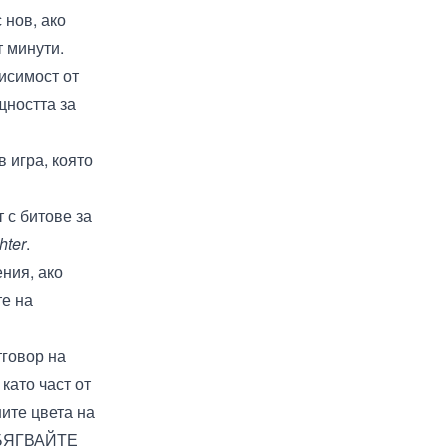
 нов, ако
т минути.
исимост от
щността за
 игра, която
 с битове за
hter
.
ения, ако
те на
тговор на
като част от
ите цвета на
ИЗБЯГВАЙТЕ