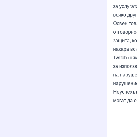
за услуга
всяко дру
Освен тов
отговорнос
защита, к
накара вс
Twitch (н
за използ
на наруше
нарушение
Неуспехът
могат да с