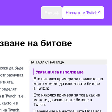
Езици
Назад към Twitch
зване на битове
НА ТАЗИ СТРАНИЦА
може да бъде
Указания за използване
 отпразнуват
Ето няколко примера за начините, по
итията.
които можете да използвате битове
в Twitch:
определят
Ето няколко примера за това как не
в Twitch, т.е.
можете да използвате битове в
 както и в
Twitch:
 на Twitch,
Нарушение на настоящите Правила