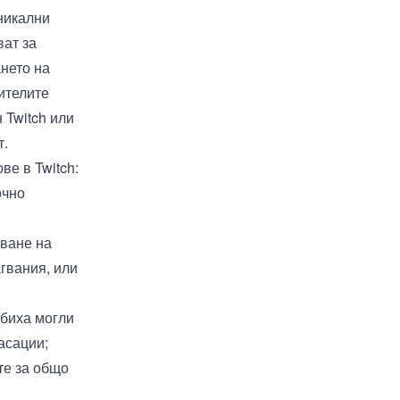
уникални
ват за
ането на
ителите
 Twitch или
т.
ве в Twitch:
очно
аване на
гвания, или
 биха могли
асации;
те за общо