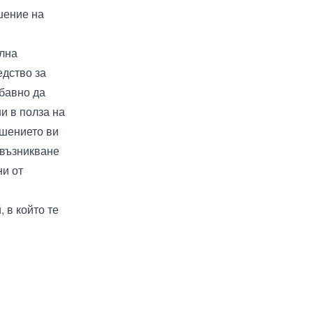
шение на
елна
едство за
абавно да
и в полза на
ешението ви
 възникване
ни от
 в който те