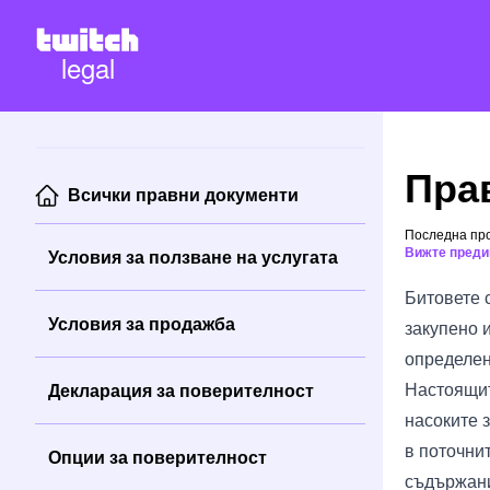
legal
Пра
Всички правни документи
Последна про
Вижте преди
Условия за ползване на услугата
Битовете 
Условия за продажба
закупено 
определен
Настоящит
Декларация за поверителност
насоките з
в поточни
Опции за поверителност
съдържание