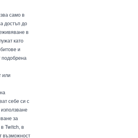
зва само в
на достъп до
реживяване в
лужат като
 битове и
т подобрена
т или
 на
ват себе си с
о използване
яване за
 Twitch, в
ат възможност