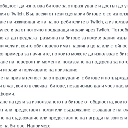
 общност да използва битове за отпразнуване и достъп до 
я в Twitch. Във всеки от тези сценарии битовете се използ
не на изживяванията на потребителите в Twitch, а използв
 улеснява от поточно предаващи играчи чрез Twitch. Потреб
могат да предлагат размяна на битове за изживявания извън
ли услуги, които обикновено имат парична цена или стойнос
о примера за начините, по които можете да използвате бито
ане на невероятни моменти, показване на подкрепа за пот
 играчи и получаване на признание.
е на признателност за отпразнувания с битове и потвържд
 в чат, които включват битове, независимо дали чрез насла
 форми.
ане на цели за използването на битове от общността, които
ат или предоставят ползи или съдържание; създаване на кл
не на съдържание или предоставяне на награди на зрители
е на битове. Например: