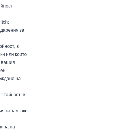
ойност
itch:
 дарения за
ойност, в
ки или които
м вашия
тен
еждане на
 стойност, в
ия канал, ако
мяна на