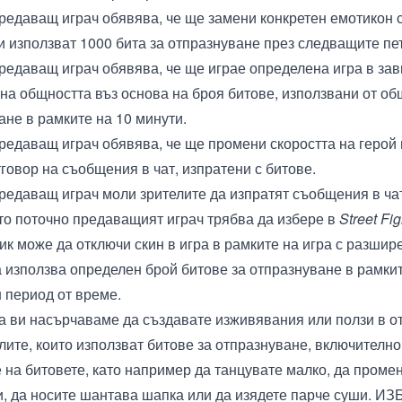
редаващ играч обявява, че ще замени конкретен емотикон с
и използват 1000 бита за отпразнуване през следващите пе
редаващ играч обявява, че ще играе определена игра в зав
 на общността въз основа на броя битове, използвани от об
ане в рамките на 10 минути.
редаващ играч обявява, че ще промени скоростта на герой в
тговор на съобщения в чат, изпратени с битове.
редаващ играч моли зрителите да изпратят съобщения в чат
йто поточно предаващият играч трябва да избере в
Street Fig
ик може да отключи скин в игра в рамките на игра с разшир
 използва определен брой битове за отпразнуване в рамки
 период от време.
а ви насърчаваме да създавате изживявания или ползи в о
лите, които използват битове за отпразнуване, включително 
 на битовете, като например да танцувате малко, да промен
и, да носите шантава шапка или да изядете парче суши. 