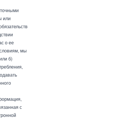
и точными
ы или
обязательств
дствии
с о ее
условиям, мы
или б)
требления,
подавать
нного
нформация,
вязанная с
тронной