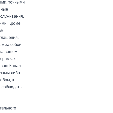
ыми, точными
мные
бслуживания,
ними. Кроме
ам
глашения.
ем за собой
 на вашем
в рамках
 ваш Канал
кламы либо
обом, а
я соблюдать
ительного