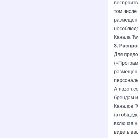
воспроизв
том числе
размещени
несоблюде
Канала Tw
3. Распр
Для предо
(«Програм
размещени
персональ
Amazon.co
брендам и
Каналов T
(a) общед
включая н
видеть ва