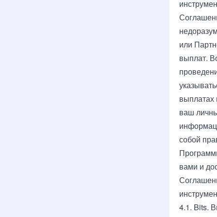
инструмен
Соглашени
недоразум
или Партн
выплат. В
проведени
указывать
выплатах 
ваш личны
информацию
собой пра
Программн
вами и до
Соглашени
инструмен
4.1. Bits.