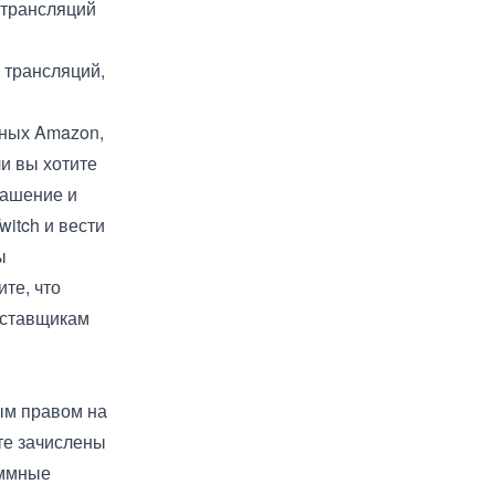
 трансляций
 трансляций,
нных Amazon,
и вы хотите
лашение и
itch и вести
ы
ите, что
оставщикам
ым правом на
ете зачислены
аммные