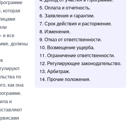
 Программе
5. Оплата и отчетность.
, которая
6. Заявления и гарантии.
 лицами
7. Срок действия и расторжение.
или
8. Изменения.
» и все
9. Отказ от ответственности.
амме, должны
10. Возмещение ущерба.
11. Ограничение ответственности.
 в
12. Регулирующее законодательство.
егулируют
13. Арбитраж.
ельства по
14. Прочие положения.
го, как она
Программе.
ила и
составляют
ервисами