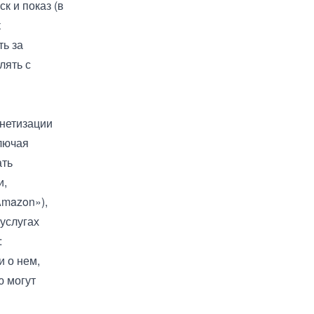
к и показ (в
к
ть за
лять с
нетизации
лючая
ать
и,
Amazon»),
услугах
:
 о нем,
ю могут