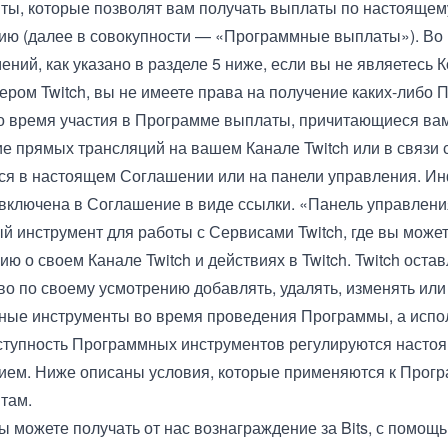
ты, которые позволят вам получать выплаты по настоящем
ю (далее в совокупности — «Программные выплаты»). Во
ений, как указано в разделе 5 ниже, если вы не являетесь
ером Twitch, вы не имеете права на получение каких-либо
о время участия в Программе выплаты, причитающиеся вам
е прямых трансляций на вашем Канале Twitch или в связи с
ся в настоящем Соглашении или на панели управления. И
включена в Соглашение в виде ссылки. «Панель управлени
й инструмент для работы с Сервисами Twitch, где вы може
 о своем Канале Twitch и действиях в Twitch. Twitch остав
во по своему усмотрению добавлять, удалять, изменять или
ые инструменты во время проведения Программы, а испо
ступность Программных инструментов регулируются насто
ем. Ниже описаны условия, которые применяются к Прог
там.
 Вы можете получать от нас вознаграждение за Bits, с помощ