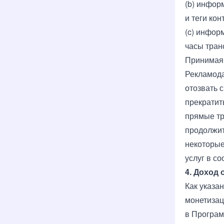
(b) инфор
и теги кон
(c) инфор
часы тран
Принимая 
Рекламода
отозвать 
прекратит
прямые тр
продолжит
некоторые
услуг в с
4. Доход 
Как указа
монетизац
в Програм