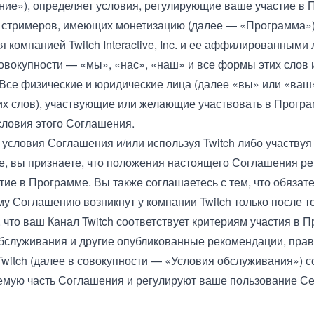
ие»), определяет условия, регулирующие ваше участие в
я стримеров, имеющих монетизацию (далее — «Программа»)
я компанией Twitch Interactive, Inc. и ее аффилированными
совокупности — «мы», «нас», «наш» и все формы этих слов 
. Все физические и юридические лица (далее «вы» или «ваш
х слов), участвующие или желающие участвовать в Прогр
словия этого Соглашения.
условия Соглашения и/или используя Twitch либо участвуя
, вы признаете, что положения настоящего Соглашения р
тие в Программе. Вы также соглашаетесь с тем, что обязат
у Соглашению возникнут у компании Twitch только после то
, что ваш Канал Twitch соответствует критериям участия в 
обслуживания
и другие опубликованные рекомендации, прав
Twitch (далее в совокупности — «Условия обслуживания») 
мую часть Соглашения и регулируют ваше пользование С