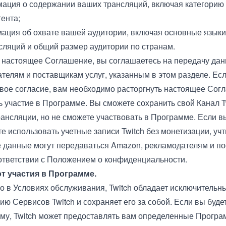
мация о содержании ваших трансляций, включая категорию
тента;
мация об охвате вашей аудитории, включая основные языки
сляций и общий размер аудитории по странам.
настоящее Соглашение, вы соглашаетесь на передачу да
телям и поставщикам услуг, указанным в этом разделе. Есл
свое согласие, вам необходимо расторгнуть настоящее Сог
ь участие в Программе. Вы сможете сохранить свой Канал Tw
ансляции, но не сможете участвовать в Программе. Если в
е использовать учетные записи Twitch без монетизации, учт
 данные могут передаваться Amazon, рекламодателям и п
оответствии с Положением о конфиденциальности.
от участия в Программе.
но в Условиях обслуживания, Twitch обладает исключительн
ию Сервисов Twitch и сохраняет его за собой. Если вы буд
му, Twitch может предоставлять вам определенные Прогр