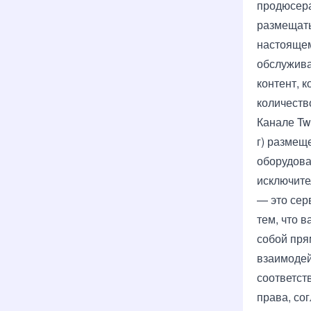
продюсера
размещать
настоящем
обслужива
контент, к
количеств
Канале Twi
г) размещ
оборудова
исключите
— это сер
тем, что 
собой пря
взаимодей
соответст
права, со