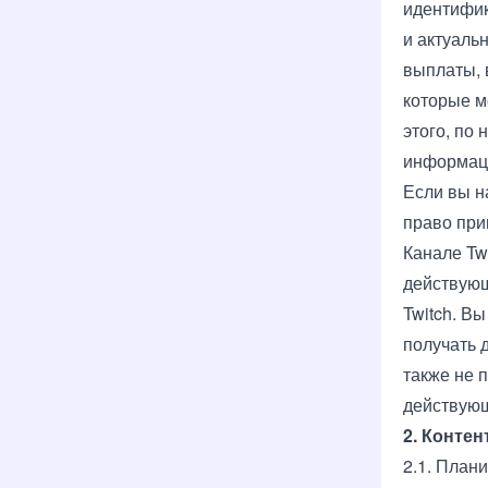
идентифик
и актуаль
выплаты, 
которые м
этого, по
информаци
Если вы н
право при
Канале Tw
действующ
Twitch. В
получать 
также не 
действующ
2. Контен
2.1. План