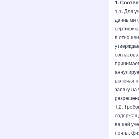
1. Соотв
1.1. Для 
данными (
сертифика
в отношен
утверждае
согласова
принимаем
аннулируе
включая н
заявку на
разрешен
1.2. Треб
содержаща
вашей уче
почты, фи