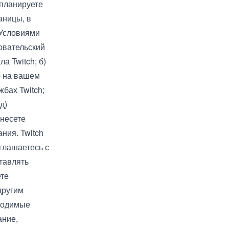
 планируете
аницы, в
 Условиями
овательский
а Twitch; б)
ю на вашем
жбах Twitch;
д)
 несете
ния. Twitch
оглашаетесь с
тавлять
ете
другим
бходимые
ание,