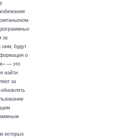
у
 избежание
 Компаньоном
 Программных
 за
 ним, будут
нформация о
я» — это
те найти
ляет за
 обновлять
льзование
ящим
раммным
ью которых