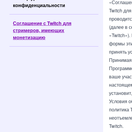
«Соглашен
конфиденциальности
Twitch дл
проводитс
Соглашение с Twitch для
(далее в 
стримеров, имеющих
«Twitch»)
монетизацию
формы эти
принять у
Принимая 
Программе
ваше учас
настоящем
установит
Условия 
политика 
неотъемле
Twitch.