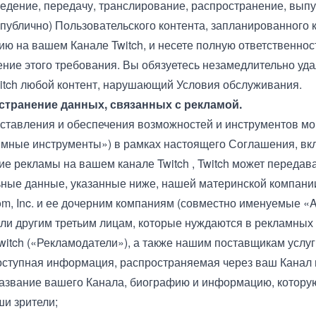
едение, передачу, транслирование, распространение, выпус
 публично) Пользовательского контента, запланированного 
ю на вашем Канале Twitch, и несете полную ответственнос
ние этого требования. Вы обязуетесь незамедлительно уда
itch любой контент, нарушающий Условия обслуживания.
остранение данных, связанных с рекламой.
ставления и обеспечения возможностей и инструментов мо
мные инструменты») в рамках настоящего Соглашения, вк
е рекламы на вашем канале Twitch , Twitch может передав
ные данные, указанные ниже, нашей материнской компани
m, Inc. и ее дочерним компаниям (совместно именуемые «
ли другим третьим лицам, которые нуждаются в рекламных 
witch («Рекламодатели»), а также нашим поставщикам услуг
оступная информация, распространяемая через ваш Канал и
азвание вашего Канала, биографию и информацию, котору
ши зрители;