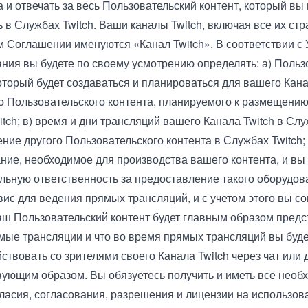
 и отвечать за весь Пользовательский контент, который вы
 в Службах Twitch. Ваши каналы Twitch, включая все их стр
 Соглашении именуются «Канал Twitch». В соответствии с
ния вы будете по своему усмотрению определять: а) Польз
оторый будет создаваться и планироваться для вашего Канал
о Пользовательского контента, планируемого к размещени
tch; в) время и дни трансляций вашего Канала Twitch в Слу
ение другого Пользовательского контента в Службах Twitch; 
ние, необходимое для производства вашего контента, и вы
льную ответственность за предоставление такого оборудова
вис для ведения прямых трансляций, и с учетом этого вы с
ваш Пользовательский контент будет главным образом предс
мые трансляции и что во время прямых трансляций вы буд
ствовать со зрителями своего Канала Twitch через чат или 
вующим образом. Вы обязуетесь получить и иметь все нео
гласия, согласования, разрешения и лицензии на использов