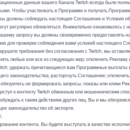
ационные данные вашего Канала Twitch всегда были полн
ными. Чтобы участвовать в Программе и получать Програм
вы должны соблюдать настоящее Соглашение и Условия о
огут регулярно обновляться. Внимательно ознакомьтесь с 
 нашему запросу вы должны своевременно предоставлять н
ю для проверки соблюдения вами условий настоящего Со
арушите требования без согласования с Twitch, мы оставля
нять любые или все из следующих мер: отключить Рекламу
itch; удержать причитающиеся вам Программные выплаты 
его законодательства; расторгнуть Соглашение; отключить
ы обязуетесь не формировать запросы, показы или клики Ре
доступ к контенту Twitch обманным или мошенническим спос
побуждать к таким действиям других лиц. Вы и мы обязуемс
ее законодательство об экспорте.
т.
ирование контента. Вы будете выступать в качестве исполн