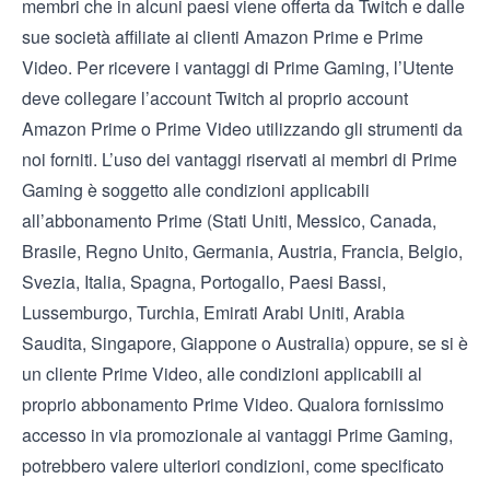
membri che in alcuni paesi viene offerta da Twitch e dalle
sue società affiliate ai clienti Amazon Prime e Prime
Video. Per ricevere i vantaggi di Prime Gaming, l’Utente
deve collegare l’account Twitch al proprio account
Amazon Prime o Prime Video utilizzando gli strumenti da
noi forniti. L’uso dei vantaggi riservati ai membri di Prime
Gaming è soggetto alle condizioni applicabili
all’abbonamento Prime (
Stati Uniti
,
Messico
,
Canada
,
Brasile
,
Regno Unito
,
Germania
,
Austria
,
Francia
,
Belgio
,
Svezia
,
Italia
,
Spagna
,
Portogallo
,
Paesi Bassi
,
Lussemburgo
,
Turchia
,
Emirati Arabi Uniti
,
Arabia
Saudita
,
Singapore
,
Giappone
o
Australia
) oppure, se si è
un cliente Prime Video, alle
condizioni applicabili al
proprio abbonamento Prime Video
. Qualora fornissimo
accesso in via promozionale ai vantaggi Prime Gaming,
potrebbero valere ulteriori condizioni, come specificato