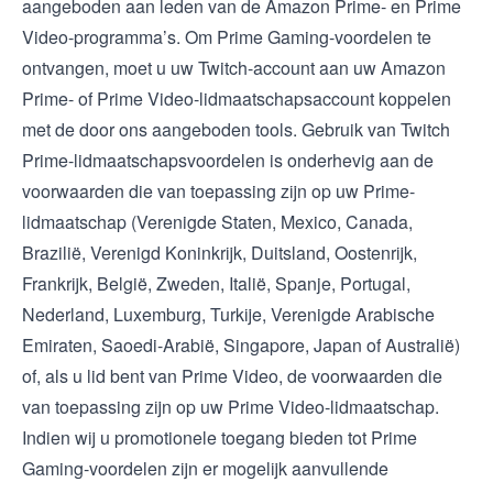
aangeboden aan leden van de Amazon Prime- en Prime
Video-programma’s. Om Prime Gaming-voordelen te
ontvangen, moet u uw Twitch-account aan uw Amazon
Prime- of Prime Video-lidmaatschapsaccount koppelen
met de door ons aangeboden tools. Gebruik van Twitch
Prime-lidmaatschapsvoordelen is onderhevig aan de
voorwaarden die van toepassing zijn op uw Prime-
lidmaatschap (
Verenigde Staten
,
Mexico
,
Canada
,
Brazilië
,
Verenigd Koninkrijk
,
Duitsland
,
Oostenrijk
,
Frankrijk
,
België
,
Zweden
,
Italië
,
Spanje
,
Portugal
,
Nederland
,
Luxemburg
,
Turkije
,
Verenigde Arabische
Emiraten
,
Saoedi-Arabië
,
Singapore
,
Japan
of
Australië
)
of, als u lid bent van Prime Video, de
voorwaarden die
van toepassing zijn op uw Prime Video-lidmaatschap
.
Indien wij u promotionele toegang bieden tot Prime
Gaming-voordelen zijn er mogelijk aanvullende