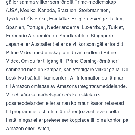
gäller samma villkor som för ditt Prime-medlemskap
(
USA
,
Mexiko
,
Kanada
,
Brasilien
,
Storbritannien
,
Tyskland
,
Österrike
,
Frankrike
,
Belgien
,
Sverige
,
Italien
,
Spanien
,
Portugal
,
Nederländerna
,
Luxemburg
,
Turkiet
,
Förenade Arabemiraten
,
Saudiarabien
,
Singapore
,
Japan
eller
Australien
) eller de
villkor som gäller för ditt
Prime Video-medlemskap om du är medlem i Prime
Video
. Om du får tillgång till Prime Gaming-förmåner i
samband med en kampanj kan ytterligare villkor gälla. De
beskrivs i så fall i kampanjen. All information du lämnar
till Amazon omfattas av
Amazons integritetsmeddelande
.
Vi och våra samarbetspartners kan skicka e-
postmeddelanden eller annan kommunikation relaterad
till programmet och dina förmåner (oavsett eventuella
inställningar eller preferenser kopplade till dina konton på
Amazon eller Twitch).