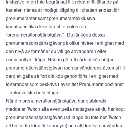
inklusive, men inte begränsat till: reklamfritt tittande på
kanalen när så är möjligt, tillgång till chatten endast för
prenumeranter samt prenumerantexklusiva
kanalspecifika dekaler och emotes (en
“prenumerationstjänstgåva”). Du får köpa dessa
prenumerationstjänstgåvor på olika nivåer i enlighet med
den nivå av förmåner du vill ge användaren eller
communityn i fråga. När du gör ett sådant köp börjar
prenumerationstjänstgåvan (och användarens åtkomst till
den) att gälla så fort ditt köp genomförts i enlighet med
förfarandet som beskrivs i avsnittet Prenumerationstjänst
– automatiska betalningar.
När din prenumerationstjänstgåva har etablerats
meddelar Twitch alla eventuella mottagare att du har köpt
prenumerationstjänstgåvan (så länge du inte ber Twitch
att hålla din identitet anonym) och att den kan användas