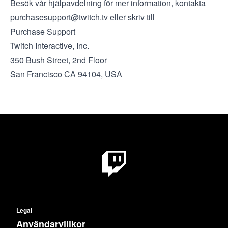
Besök vår
hjälpavdelning
för mer information, kontakta
purchasesupport@twitch.tv
eller skriv till
Purchase Support
Twitch Interactive, Inc.
350 Bush Street, 2nd Floor
San Francisco CA 94104, USA
Legal
Användarvillkor