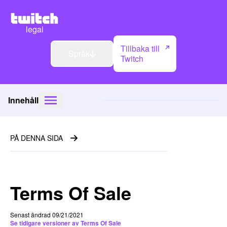
legal
Tillbaka till
Språk
Twitch
Innehåll
PÅ DENNA SIDA
Terms Of Sale
Senast ändrad 09/21/2021
Se tidigare versioner av Terms Of Sale