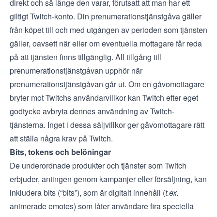
direkt och så länge den varar, förutsatt att man har ett
giltigt Twitch-konto. Din prenumerationstjänstgåva gäller
från köpet till och med utgången av perioden som tjänsten
gäller, oavsett när eller om eventuella mottagare får reda
på att tjänsten finns tillgänglig. All tillgång till
prenumerationstjänstgåvan upphör när
prenumerationstjänstgåvan går ut. Om en gåvomottagare
bryter mot Twitchs
användarvillkor
kan Twitch efter eget
godtycke avbryta dennes användning av Twitch-
tjänsterna. Inget i dessa säljvillkor ger gåvomottagare rätt
att ställa några krav på Twitch.
Bits, tokens och belöningar
De underordnade produkter och tjänster som Twitch
erbjuder, antingen genom kampanjer eller försäljning, kan
inkludera bits (“bits”), som är digitalt innehåll (
t.ex.
animerade emotes) som låter användare fira speciella