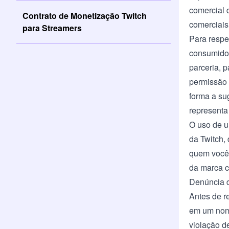
comercial 
Contrato de Monetização Twitch
comerciais
para Streamers
Para respei
consumidor
parceria, 
permissão 
forma a su
representa
O uso de u
da Twitch,
quem você 
da marca c
Denúncia d
Antes de r
em um nome
violação d