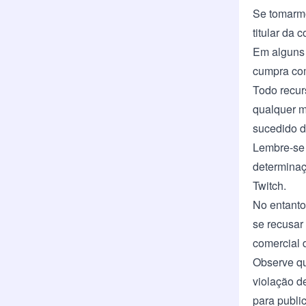
Se tomarm
titular da
Em alguns 
cumpra com
Todo recur
qualquer m
sucedido d
Lembre-se 
determinaç
Twitch.
No entanto,
se recusar
comercial d
Observe qu
violação de
para publi