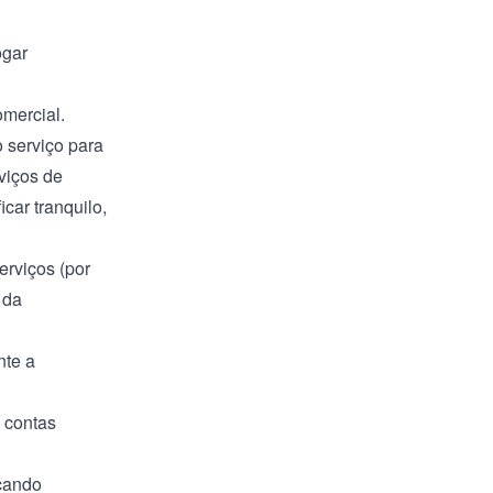
ogar
omercial.
 serviço para
viços de
car tranquilo,
erviços (por
 da
nte a
 contas
icando