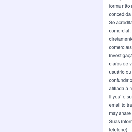
forma não 
concedida 
Se acredit
comercial, 
diretament
comerciais
investigaç
claros de 
usuário ou
confundir 
afiliada à 
If you’re s
email to
tr
may share 
Suas infor
telefone)