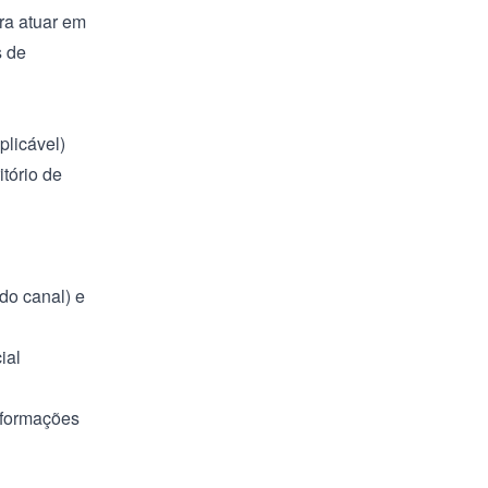
ra atuar em
s de
plicável)
tório de
 do canal) e
ial
nformações