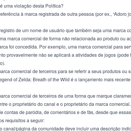
é uma violação desta Política?
eferência à marca registrada de outra pessoa (por ex., “Adoro j
registro de um nome de usuário que também seja uma marca c
ma marca comercial de forma não relacionada ao produto ou ao
arca foi concedida. Por exemplo, uma marca comercial para ser
o provavelmente não se aplicará a atividades de jogos (pode fi
o).
rca comercial de terceiros para se referir a seus produtos ou s
Legend of Zelda: Breath of the Wild é o lançamento mais recente
.
arca comercial de terceiros de uma forma que marque clarame
ntre o proprietário do canal e o proprietário da marca comercial.
de contas de paródia, de comentários e de fãs, desde que essas
s requisitos a seguir:
o canal/página da comunidade deve incluir uma descrição ind