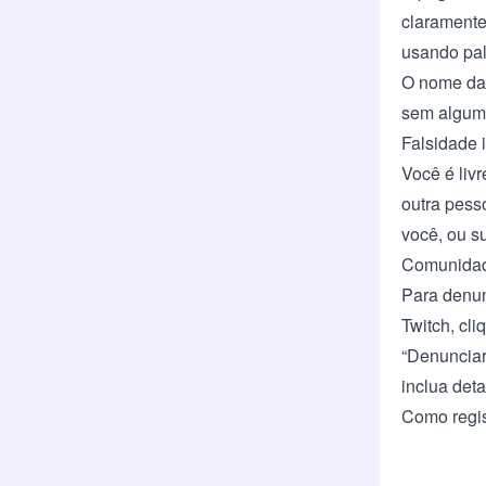
claramente 
usando pala
O nome da 
sem alguma 
Falsidade 
Você é livr
outra pess
você, ou 
Comunida
Para denun
Twitch, cli
“Denunciar
inclua det
Como regis