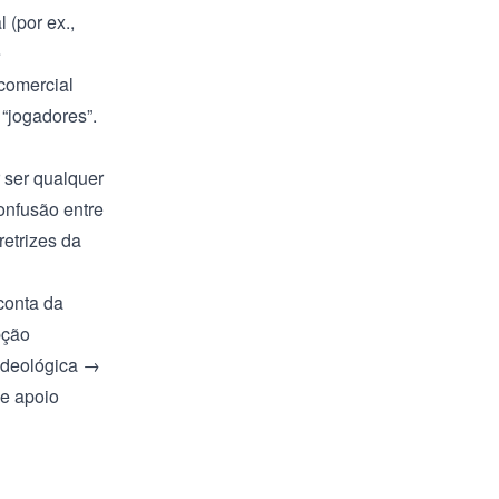
 (por ex.,
e
comercial
 “jogadores”.
r ser qualquer
onfusão entre
retrizes da
conta da
pção
ideológica →
de apoio