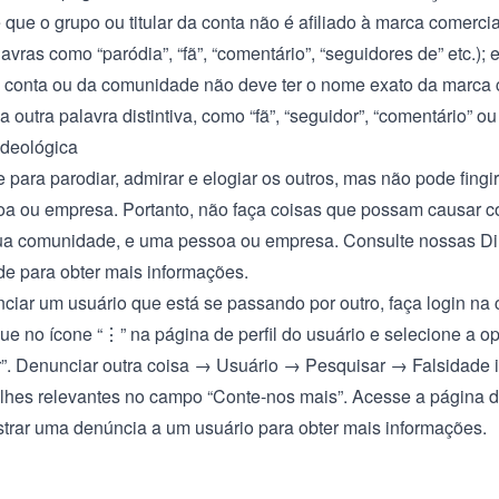
que o grupo ou titular da conta não é afiliado à marca comercial
vras como “paródia”, “fã”, “comentário”, “seguidores de” etc.); 
conta ou da comunidade não deve ter o nome exato da marca 
outra palavra distintiva, como “fã”, “seguidor”, “comentário” ou
ideológica
e para parodiar, admirar e elogiar os outros, mas não pode fingi
oa ou empresa. Portanto, não faça coisas que possam causar c
sua comunidade, e uma pessoa ou empresa. Consulte nossas
Di
de
para obter mais informações.
ciar um usuário que está se passando por outro, faça login na 
que no ícone “⋮” na página de perfil do usuário e selecione a o
”. Denunciar outra coisa → Usuário → Pesquisar → Falsidade 
alhes relevantes no campo “Conte-nos mais”. Acesse a página 
trar uma denúncia a um usuário
para obter mais informações.