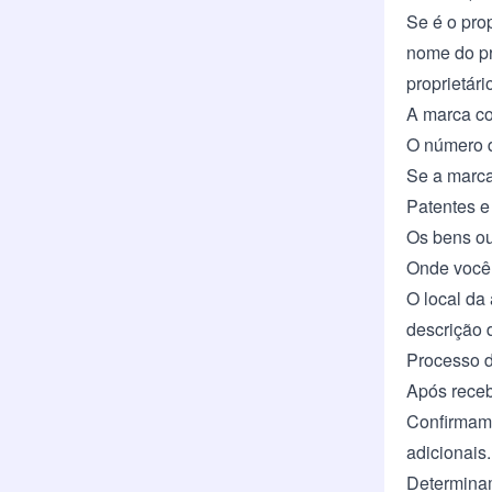
Se é o pro
nome do pr
proprietár
A marca co
O número d
Se a marca
Patentes e
Os bens ou
Onde você
O local da 
descrição 
Processo d
Após receb
Confirmamo
adicionais.
Determinam