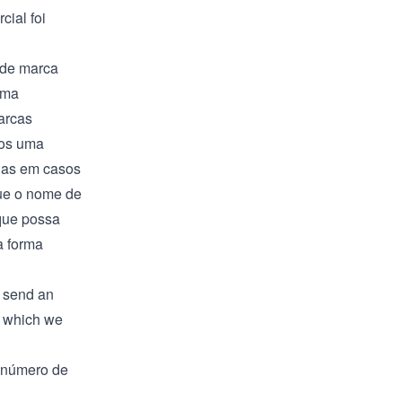
cial foi
s de marca
ema
arcas
mos uma
das em casos
que o nome de
que possa
a forma
e send an
, which we
 número de