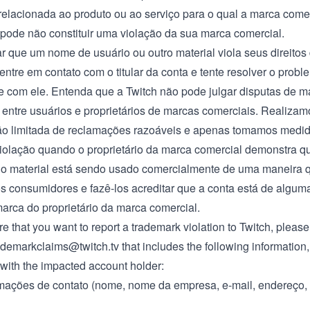
relacionada ao produto ou ao serviço para o qual a marca comer
pode não constituir uma violação da sua marca comercial.
ar que um nome de usuário ou outro material viola seus direito
entre em contato com o titular da conta e tente resolver o probl
e com ele. Entenda que a Twitch não pode julgar disputas de m
 entre usuários e proprietários de marcas comerciais. Realiza
ão limitada de reclamações razoáveis e apenas tomamos medi
violação quando o proprietário da marca comercial demonstra 
 o material está sendo usado comercialmente de uma maneira 
os consumidores e fazê-los acreditar que a conta está de algum
marca do proprietário da marca comercial.
ure that you want to report a trademark violation to Twitch, pleas
ademarkclaims@twitch.tv
that includes the following information
with the impacted account holder:
mações de contato (nome, nome da empresa, e-mail, endereço,