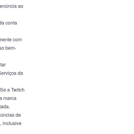
enúncia ao
da conta
amente com
rso bem-
tar
Serviços da
 Se a Twitch
da marca
tada.
núncias de
, inclusive