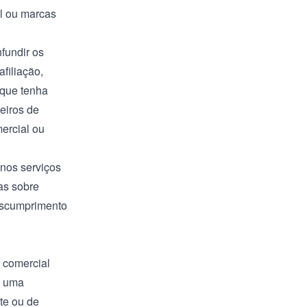
l ou marcas
nfundir os
filiação,
 que tenha
eiros de
mercial ou
nos serviços
as sobre
descumprimento
 comercial
o uma
te ou de