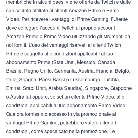
membri che in alcuni paesi viene offerta da Twitch e dalle
sue società affiliate ai clienti Amazon Prime e Prime
Video. Per ricevere i vantaggi di Prime Gaming, l’Utente
deve collegare l’account Twitch al proprio account
Amazon Prime o Prime Video utilizzando gli strumenti da
noi forniti. L’uso dei vantaggi riservati ai clienti Twitch
Prime è soggetto alle condizioni applicabili al tuo
abbonamento Prime (
Stati Uniti
,
Messico
,
Canada
,
Brasile
,
Regno Unito
,
Germania
,
Austria
,
Francia
,
Belgio
,
Italia
,
Spagna
,
Paesi Bassi
o
Lussemburgo
,
Turchia
,
Emirati Srabi Uniti
,
Arabia Saudita
),
Singapore
,
Giappone
o
Australia
) oppure, se sei un cliente Prime Video,
alle
condizioni applicabili al tuo abbonamento Prime Video
.
Qualora fornissimo accesso in via promozionale ai
vantaggi Prime Gaming, potrebbero valere ulteriori
condizioni, come specificato nella promozione. Le