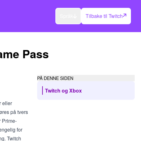
Språk
Tilbake til Twitch
Game Pass
PÅ DENNE SIDEN
Twitch og Xbox
 eller
øres på tvers
r Prime-
engelig for
ng. Twitch