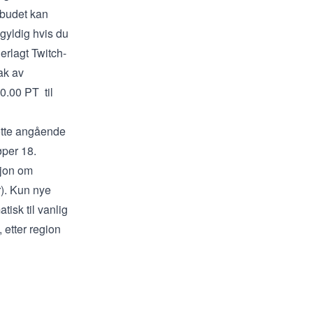
ilbudet kan
ugyldig hvis du
erlagt
Twitch-
ak av
0.00 PT til
tøtte angående
øper 18.
jon om
r
). Kun nye
isk til vanlig
 etter region