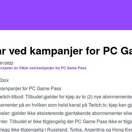
år ved kampanjer for PC 
1/01/2022
versjoner av Vilkår ved kampanjer for PC Game Pass
Xbox
 kampanjer for PC Game Pass
Twitch-tilbud: Tilbudet gjelder for kjøp av to (2) nye abonnementer
menter på en hvilken som helst kanal på Twitch.tv; kjøp kan gj
analer; gjelder ikke eksisterende gjentakende abonnementer elle
r. Tilbudet er ikke tilgjengelig der PC Game Pass ikke er tilgj
tillegg ikke tilgjengelig i Russland, Tyrkia, Argentina og Hong Ko