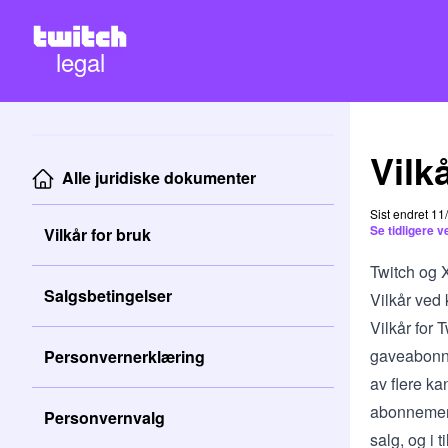
legal
Vilk
Alle juridiske dokumenter
Sist endret 1
Se tidligere 
Vilkår for bruk
Twitch og 
Salgsbetingelser
Vilkår ved
Vilkår for 
gaveabonne
Personvernerklæring
av flere k
abonnemente
Personvernvalg
salg, og i 