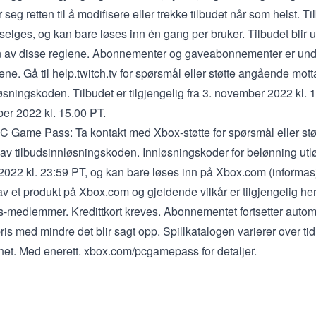
 seg retten til å modifisere eller trekke tilbudet når som helst. T
selges, og kan bare løses inn én gang per bruker. Tilbudet blir 
n av disse reglene. Abonnementer og gaveabonnementer er und
rene
. Gå til
help.twitch.tv
for spørsmål eller støtte angående mott
øsningskoden. Tilbudet er tilgjengelig fra 3. november 2022 kl. 1
er 2022 kl. 15.00 PT.
 PC Game Pass: Ta kontakt med
Xbox-støtte
for spørsmål eller s
 av tilbudsinnløsningskoden. Innløsningskoder for belønning utl
022 kl. 23:59 PT, og kan bare løses inn på
Xbox.com
(informas
av et produkt på Xbox.com og gjeldende vilkår er tilgjengelig
he
medlemmer. Kredittkort kreves. Abonnementet fortsetter automat
is med mindre det blir sagt opp. Spillkatalogen varierer over tid,
nhet. Med enerett. xbox.com/pcgamepass for detaljer.