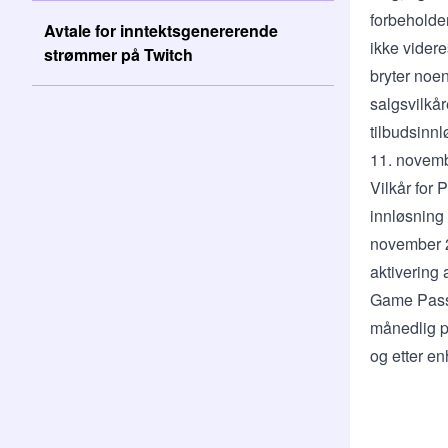
forbeholder
Avtale for inntektsgenererende
ikke videre
strømmer på Twitch
bryter noe
salgsvilkå
tilbudsinnl
11. novemb
Vilkår for
innløsning
november 2
aktivering 
Game Pass-
månedlig pr
og etter e