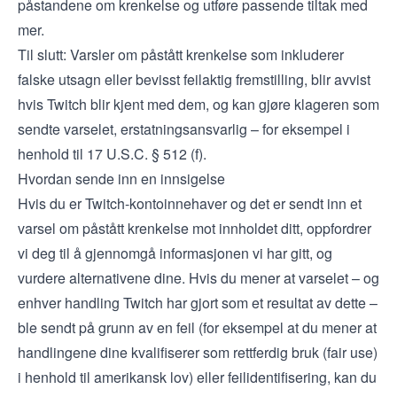
påstandene om krenkelse og utføre passende tiltak med
mer.
Til slutt: Varsler om påstått krenkelse som inkluderer
falske utsagn eller bevisst feilaktig fremstilling, blir avvist
hvis Twitch blir kjent med dem, og kan gjøre klageren som
sendte varselet, erstatningsansvarlig – for eksempel i
henhold til 17 U.S.C. § 512 (f).
Hvordan sende inn en innsigelse
Hvis du er Twitch-kontoinnehaver og det er sendt inn et
varsel om påstått krenkelse mot innholdet ditt, oppfordrer
vi deg til å gjennomgå informasjonen vi har gitt, og
vurdere alternativene dine. Hvis du mener at varselet – og
enhver handling Twitch har gjort som et resultat av dette –
ble sendt på grunn av en feil (for eksempel at du mener at
handlingene dine kvalifiserer som rettferdig bruk (fair use)
i henhold til amerikansk lov) eller feilidentifisering, kan du