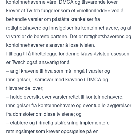
kontoinnehaverne våre. DMCA og tilsvarende lover
krever at Twitch fungerer som et «mellomledd«» ved å
behandle varsler om påståtte krenkelser fra
rettighetshavere og innsigelser fra kontoinnehavere, og at
vi varsler de berørte partene. Det er rettighetshaverens og
kontoinnehaverens ansvar å løse tvisten.
I tillegg til å tilrettelegge for denne kravs-/tvisteprosessen,
er Twitch også ansvarlig for å
– angi kravene til hva som må inngå i varsler og
innsigelser, i samsvar med kravene i DMCA og
tilsvarende lover;
– holde oversikt over varsler rettet til kontoinnehavere,
innsigelser fra kontoinnehavere og eventuelle avgjørelser
fra domstoler om disse tvistene; og
– etablere og i rimelig utstrekning implementere
retningslinjer som krever oppsigelse på en