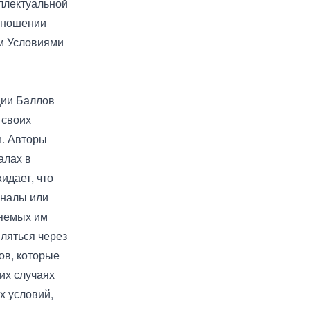
ллектуальной
отношении
ым Условиями
ции Баллов
 своих
h. Авторы
алах в
идает, что
аналы или
ляемых им
ляться через
ов, которые
их случаях
х условий,