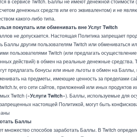
ся в сервисе Twitch. Баллы не имеют денежной стоимости (т
счетом денежных средств или его эквивалентом) и не явля
ством какого-либо типа.
льзя покупать или обменивать вне Услуг Twitch
аллов не допускается. Настоящая Политика запрещает про
ь Баллы другим пользователям Twitch или обмениваться ил
гими пользователями Twitch (или предлагать осуществление
нных действий) в обмен на реальные денежные средства. T
гут предлагать бонусы или иные льготы в обмен на Баллы,
менивать на предметы, имеющие ценность за пределами са
twitch.tv
, его сети сайтов, приложений или иных продуктов ил
мых Twitch («
Услуги Twitch
»). Баллы, используемые для о
 запрещенных настоящей Политикой, могут быть конфисков
ваны
ботать Баллы
т множество способов заработать Баллы. В Twitch определ