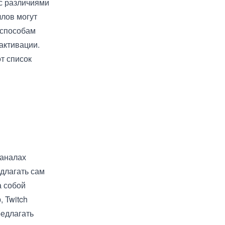
 с различиями
ллов могут
 способам
активации.
т список
каналах
длагать сам
а собой
 Twitch
редлагать