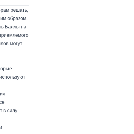
орам решать,
ким образом.
ть Баллы на
 приемлемого
ллов могут
торые
 используют
сия
се
 в силу
и