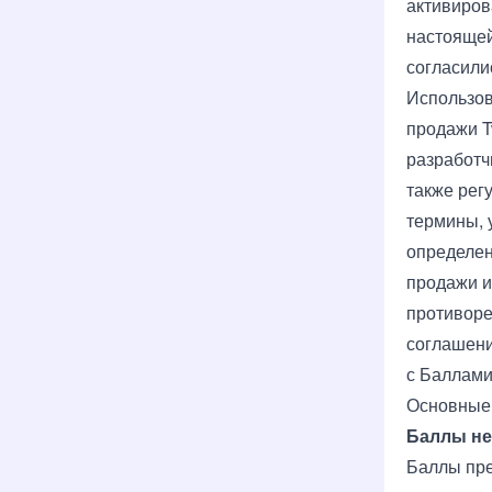
активиров
настоящей
согласили
Использов
продажи
T
разработч
также рег
термины, 
определен
продажи и
противоре
соглашени
с Баллами
Основные
Баллы не
Баллы пре