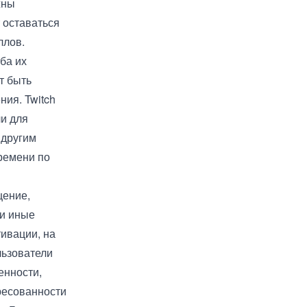
жны
 оставаться
ллов.
ба их
т быть
ния. Twitch
ли для
 другим
времени по
щение,
ли иные
тивации, на
льзователи
енности,
ресованности