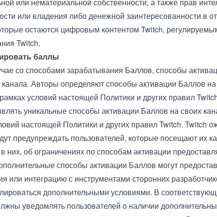
ной или нематериальной собственности, а также прав инте
ости или владения либо денежной заинтересованности в 
оторые остаются цифровым контентом Twitch, регулируем
ния Twitch.
вировать баллы
лучае со способами зарабатывания Баллов, способы актива
т канала. Авторы определяют способы активации Баллов на
 рамках условий настоящей Политики и других правил Twitc
являть уникальные способы активации Баллов на своих кан
ловий настоящей Политики и других правил Twitch. Twitch ож
дут предупреждать пользователей, которые посещают их к
 в них, об ограничениях по способам активации предостав
ополнительные способы активации Баллов могут предостав
я или интеграцию с инструментами сторонних разработчик
улироваться дополнительными условиями. В соответствующ
лжны уведомлять пользователей о наличии дополнительны