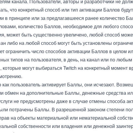
елям канала. Пользователи, авторы и разработчики не дол
ать, что конкретный способ или тип активации Баллов будут
и в принципе или за предлагавшееся ранее количество Ба
ловами, количество Баллов, необходимое для любого спосо
я, может быть существенно увеличено, любой способ може
ан либо на любой способ могут быть установлены ограниче
ет ограничить число способов активации Баллов в целом и
ных типов на пользователя, в день, на канал или по любым
, которые могут выбираться Twitch на конкретный момент 
мотрению.
о как пользователь активирует Баллы, они исчезают. Возме
ли обмен на дополнительные Баллы, денежные средства и
услуги не предусмотрены даже в случае отмены способа ак
ыли потрачены Баллы. В разрешенной законом степени по
прав на объекты материальной или нематериальной собств
уальной собственности или владения или денежной заинте