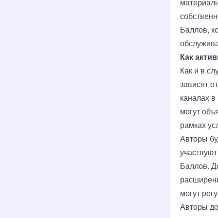
материаль
собственн
Баллов, к
обслужива
Как акти
Как и в с
зависят о
каналах в
могут объ
рамках ус
Авторы бу
участвуют
Баллов. Д
расширени
могут рег
Авторы до