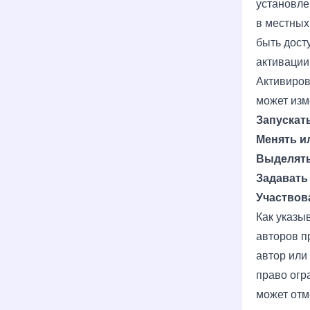
установле
в местных
быть дост
активации
Активиров
может изм
Запускат
Менять и
Выделять
Задавать
Участвов
Как указы
авторов п
автор или 
право огр
может отм