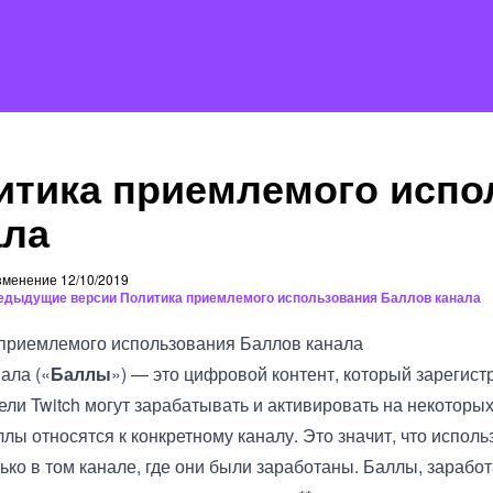
итика приемлемого испо
ала
менение 12/10/2019
едыдущие версии Политика приемлемого использования Баллов канала
приемлемого использования Баллов канала
ала («
Баллы
») — это цифровой контент, который зарегис
ели Twitch могут зарабатывать и активировать на некоторы
ллы относятся к конкретному каналу. Это значит, что исполь
ько в том канале, где они были заработаны. Баллы, зарабо