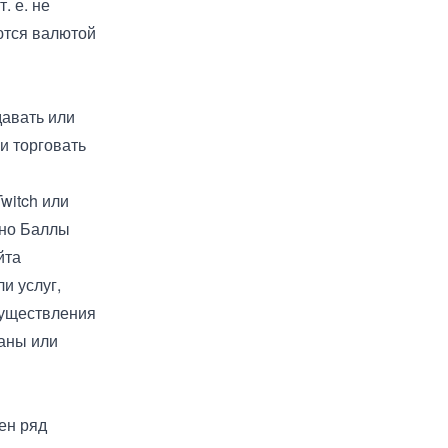
. е. не
ются валютой
давать или
и торговать
witch или
 но Баллы
йта
и услуг,
существления
аны или
ен ряд