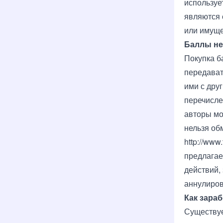
использует
являются 
или имуще
Баллы не
Покупка б
передават
ими с дру
перечисле
авторы мо
нельзя об
http://www.
предлагае
действий,
аннулиро
Как зара
Существуе