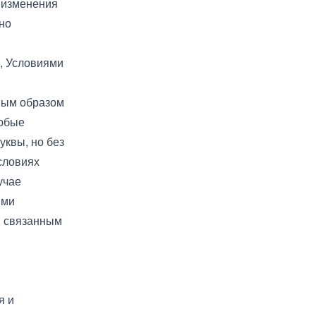
 изменения
вно
,
Условиями
ным образом
Любые
уквы, но без
словиях
учае
ими
, связанным
я и