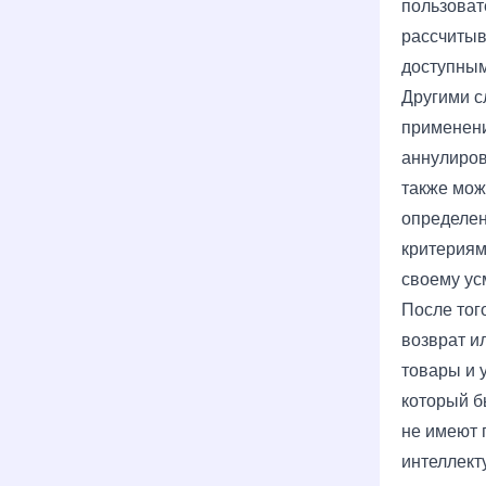
пользоват
рассчитыв
доступным
Другими с
применени
аннулиров
также мож
определен
критериям
своему ус
После тог
возврат и
товары и 
который б
не имеют 
интеллект