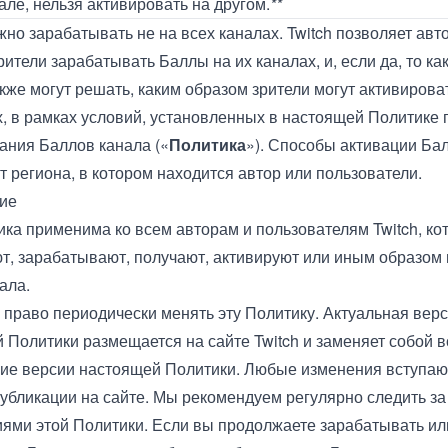
але, нельзя активировать на другом.
**
но зарабатывать не на всех каналах. Twitch позволяет авт
рители зарабатывать Баллы на их каналах, и, если да, то ка
кже могут решать, каким образом зрители могут активирова
х, в рамках условий, установленных в настоящей Политике
ания Баллов канала («
Политика
»). Способы активации Ба
от региона, в котором находится автор или пользователи.
ие
ика применима ко всем авторам и пользователям Twitch, ко
т, зарабатывают, получают, активируют или иным образом
ала.
право периодически менять эту Политику. Актуальная вер
 Политики размещается на сайте Twitch и заменяет собой в
е версии настоящей Политики. Любые изменения вступают
публикации на сайте. Мы рекомендуем регулярно следить за
ями этой Политики. Если вы продолжаете зарабатывать ил