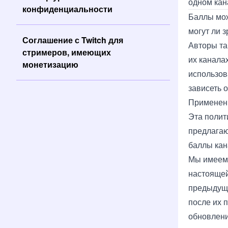
одном кан
конфиденциальности
Баллы мож
могут ли з
Соглашение с Twitch для
Авторы та
стримеров, имеющих
их канала
монетизацию
использов
зависеть 
Применен
Эта полит
предлагаю
баллы кан
Мы имеем 
настоящей
предыдущи
после их 
обновлени