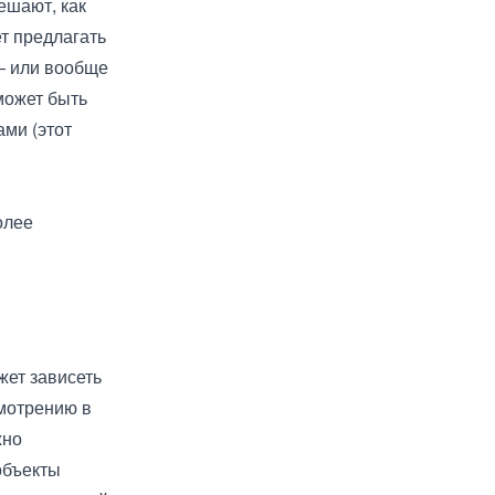
ешают, как
ет предлагать
— или вообще
может быть
ми (этот
олее
жет зависеть
смотрению в
жно
объекты