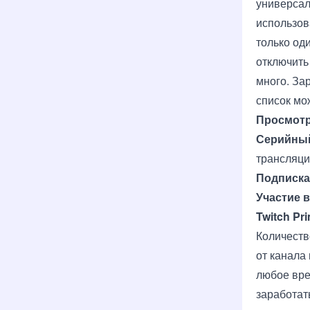
универсал
использов
только од
отключить
много. За
список мо
Просмот
Серийны
трансляци
Подписка
Участие 
Twitch Pr
Количеств
от канала
любое вре
заработат