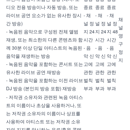
디오 전용 방송이나 자동 방송, 또는
종료
종료
종료
라이브 공연 요소가 없는 유사한 장시
- 채
- 채
- 채
채
간 방송)
널 정
널 정
널 정
널
- 녹음된 음악으로 구성된 전체 앨범
지 24
지 24
지 48
영
재생, 또는 최소한의 다른 콘텐츠와 함
시간
시간
시간
구
께 30분 이상 단일 아티스트의 녹음된
- 음
- 음
- 음
정
음악을 재생하는 방송
악 신
악 신
악 신
지
- 녹음된 음악을 포함하는 콘서트 또는
고에
고에
고에
유사한 라이브 공연 재방송
관한
관한
관한
- 녹음된 음악을 포함하는 이전 라이브
벌칙
벌칙
벌칙
DJ 방송 (본인의 방송 포함) 재방송
부과
부과
부과
- 저작권 소유자와 관련된 녹음 아티스
트의 이름이나 초상을 사용하거나, 또
는 저작권 소유자의 이름이나 상표를
사용하여 아티스트 또는 저작권 소유
자의 지지를 암시하는 유료/후원 콘텐