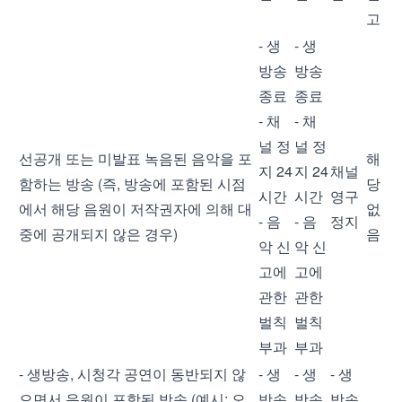
고
- 생
- 생
방송
방송
종료
종료
- 채
- 채
널 정
널 정
선공개 또는 미발표 녹음된 음악을 포
해
지 24
지 24
채널
함하는 방송 (즉, 방송에 포함된 시점
당
시간
시간
영구
에서 해당 음원이 저작권자에 의해 대
없
- 음
- 음
정지
중에 공개되지 않은 경우)
음
악 신
악 신
고에
고에
관한
관한
벌칙
벌칙
부과
부과
- 생방송, 시청각 공연이 동반되지 않
- 생
- 생
- 생
으면서 음원이 포함된 방송 (예시: 오
방송
방송
방송