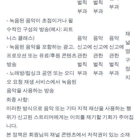
벌칙
벌칙
부과
부과
부과
- 녹음된 음악이 초점이거나 필
수적인 구성의 방송(예시: 피트
채
니스 클래스)
음악
음악
음악
널
- 녹음된 음악을 포함하는 광고,
신고에
신고에
신고에
영
프로모션 또는 유료/후원 콘텐츠
관한
관한
관한
구
방송
벌칙
벌칙
벌칙
정
- 노래방/립싱크 공연 또는 오디
부과
부과
부과
지
오 요청 재생 서비스에서 녹음된
음악을 사용하는 방송
최종 사항:
이러한 방식으로 음악 또는 기타 지적 재산을 사용하는 행
위가 신고된 스트리머에게는 이의를 제기할 기회가 주어집
니다.
본 정책은 회원님의 채널 콘텐츠에서 저작권이 있는 소재