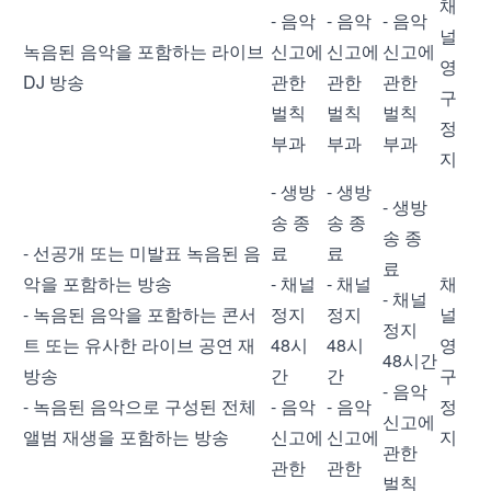
채
- 음악
- 음악
- 음악
널
녹음된 음악을 포함하는 라이브
신고에
신고에
신고에
영
DJ 방송
관한
관한
관한
구
벌칙
벌칙
벌칙
정
부과
부과
부과
지
- 생방
- 생방
- 생방
송 종
송 종
송 종
- 선공개 또는 미발표 녹음된 음
료
료
료
악을 포함하는 방송
- 채널
- 채널
채
- 채널
- 녹음된 음악을 포함하는 콘서
정지
정지
널
정지
트 또는 유사한 라이브 공연 재
48시
48시
영
48시간
방송
간
간
구
- 음악
- 녹음된 음악으로 구성된 전체
- 음악
- 음악
정
신고에
앨범 재생을 포함하는 방송
신고에
신고에
지
관한
관한
관한
벌칙