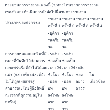
กระบวนการรายงานเพลงนี้ (“บทลงโทษจากการรายงาน
เพลง”) และดำเนินการดังต่อไปนี้ตามการรายงาน
รายงาน
รายงาน
รายงาน
รายงาน
ประเภทของกิจกรรม
ครั้งที่ 1
ครั้งที่ 2
ครั้งที่ 3
ครั้งที่ 4
- ยุติกา
- ยุติกา
รสตรีม
รสตรีม
สด
สด
การถ่ายทอดสดสตรีมที่มี
- ระงับ
- ระงับ
เพลงที่บันทึกไว้ก่อนการ
ช่องเป็น
ช่องเป็น
เผยแพร่หรือที่ยังไม่ได้เผย
เวลา 24
เวลา 24
ระงับ
แพร่ (กล่าวคือ เพลงที่ยัง
ชั่วโมง
ชั่วโมง
ช่อง
ไม่
ไม่ได้ถูกเผยแพร่สู่
- ออก
- ออก
อย่าง
เกี่ยวข้อง
สาธารณะโดยผู้ถือสิทธิ์
บท
บท
ถาวร
ณ เวลาที่ถูกรวมอยู่ใน
ลงโทษ
ลงโทษ
สตรีม)
จาก
จาก
การ
การ