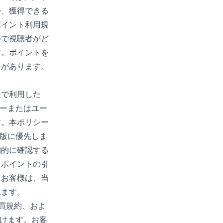
か、獲得できる
ポイント利用規
ルで視聴者がど
す。ポイントを
合があります。
様で利用した
ターまたはユー
す。本ポリシー
旧版に優先しま
期的に確認する
、ポイントの引
、お客様は、当
れます。
買規約
、およ
けます。お客