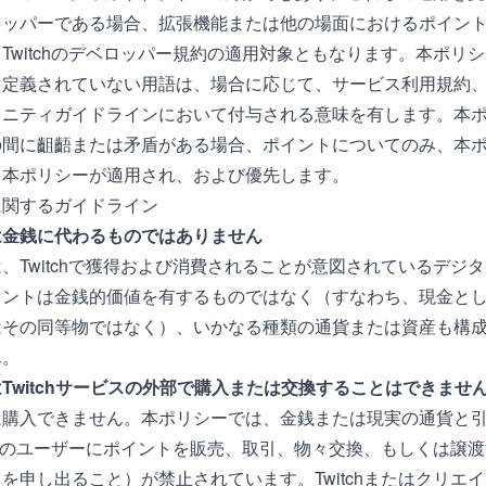
ロッパーである場合、拡張機能または他の場面におけるポイン
witchの
デベロッパー規約
の適用対象ともなります。本ポリシ
、定義されていない用語は、場合に応じて、サービス利用規約
ュニティガイドラインにおいて付与される意味を有します。本
の間に齟齬または矛盾がある場合、ポイントについてのみ、本
、本ポリシーが適用され、および優先します。
に関するガイドライン
は金銭に代わるものではありません
、Twitchで獲得および消費されることが意図されているデジ
イントは金銭的価値を有するものではなく（すなわち、現金と
はその同等物ではなく）、いかなる種類の通貨または資産も構
ん。
Twitchサービスの外部で購入または交換することはできませ
は購入できません。本ポリシーでは、金銭または現実の通貨と
hの他のユーザーにポイントを販売、取引、物々交換、もしくは譲
を申し出ること）が禁止されています。Twitchまたはクリエ