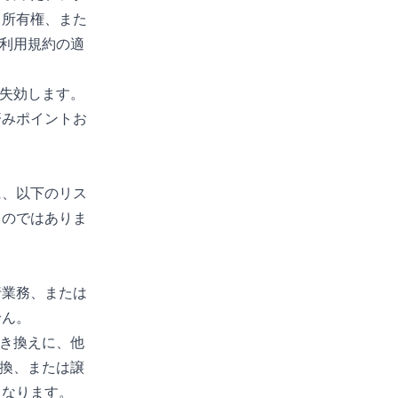
、所有権、また
ス利用規約の適
は失効します。
済みポイントお
に、以下のリス
ものではありま
。
行業務、または
せん。
引き換えに、他
交換、または譲
となります。