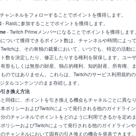
- チャンネルをフォローすることでポイントを獲得します。
加
- Raidに参加することでポイントを獲得します。
ime
- Twitch Primeメンバーになることでポイントを獲得します
動について獲得できるポイント数は、チャンネルや時間によっ
Twitchは、その単独の裁量において、いつでも、特定の活動
ント数を決定したり、修正したりする権利を留保します。ユー
る有形もしくは無形の財産、独占的権利、知的財産、所有権、
ものではありません。これらは、Twitchのサービス利用規約
hのデジタルコンテンツのまま存続します。
の引き換え方法
会と同様に、ポイントを引き換える機会もチャネルごとに異な
本ポリシーおよびTwitchによって発行される他のガイドライ
自分のチャンネルでポイントをどのように利用できるかを定め
ポリシーおよびTwitchによって発行される他のガイドライン
分のチャンネルにおいて固有の引き換えの機会を発表できます