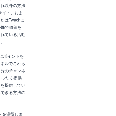
それ以外の方法
ェブサイト、およ
Twitchに
外部で価値を
されている活動
す。
的にポイントを
ンネルでこれら
自分のチャンネ
まったく提供
会を提供してい
得できる方法の
トを獲得しま