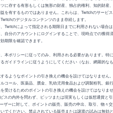
ンツに存する有形もしくは無形の財産、独占的権利、知的財産
益を有するものではありません。これらは、Twitchのサービ
Twitchのデジタルコンテンツのまま存続します。
、Twitchによって指定される期限日までに利用されない場合
は、自分のアカウントにログインすることで、現時点での獲得
有効期限を確認できます。
は、本ポリシーに従ってのみ、利用される必要があります。特
するガイドラインに従うようにしてください（なお、網羅的な
成するようなポイントの引き換えの機会を設けてはなりません
アルコール、医薬品、贋金、乳幼児用食品および調製粉乳、銀
供を受けるためのポイントの引き換えの機会を設けてはなりま
hサービスの内外を問わず、ビッツまたは現実もしくは仮想通貨と
chユーザーに対して、ポイントの販売、販売の申出、取引、物々
ないでください。禁止されている販売または譲渡の試みは無効