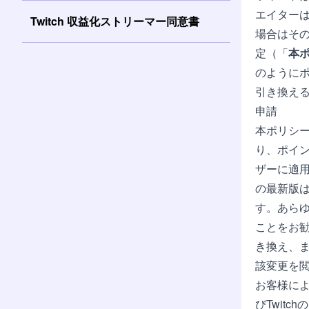
エイター
Twitch 収益化ストリーマー同意書
場合はそ
定（「
本
のように
引き換え
申請
本ポリシ
り、ポイン
ザーに適
の最新版は
す。あら
ことをお
き換え、
該変更を
お客様によ
び
Twit