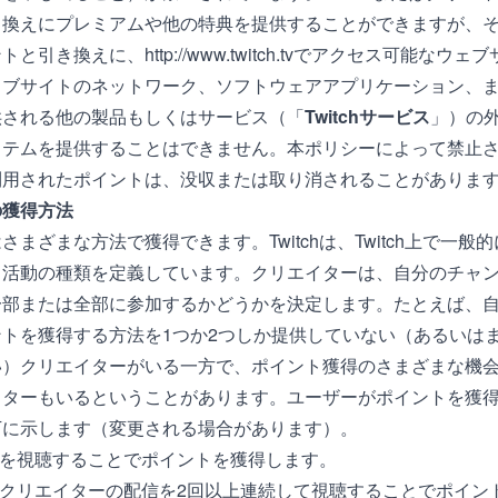
き換えにプレミアムや他の特典を提供することができますが、
と引き換えに、http://www.twitch.tvでアクセス可能なウ
ブサイトのネットワーク、ソフトウェアアプリケーション、または
供される他の製品もしくはサービス（「
Twitchサービス
」）の
イテムを提供することはできません。本ポリシーによって禁止
利用されたポイントは、没収または取り消されることがありま
の獲得方法
さまざまな方法で獲得できます。Twitchは、Twitch上で一般
る活動の種類を定義しています。クリエイターは、自分のチャ
一部または全部に参加するかどうかを決定します。たとえば、
ントを獲得する方法を1つか2つしか提供していない（あるいは
い）クリエイターがいる一方で、ポイント獲得のさまざまな機
イターもいるということがあります。ユーザーがポイントを獲
下に示します（変更される場合があります）。
信を視聴することでポイントを獲得します。
- クリエイターの配信を2回以上連続して視聴することでポイン