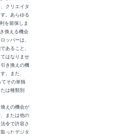
は、クリエイタ
ます。あらゆる
権利を留保しま
引き換える機会
ベロッパーは、
能であること、
してはなりませ
、引き換えの機
ます。また、
よってその単独
または種類別
き換えの機会が
金、または他の
。法令で許容さ
け取ったデジタ