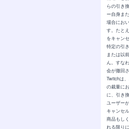
らの引き
ー自身ま
場合におい
す。たとえ
をキャン
特定の引
または以
ん。すな
会が撤回
Twitc
の裁量に
に、引き
ユーザー
キャンセ
商品もし
れる限り