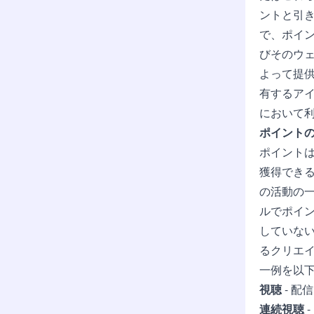
ントと引
で、ポイント
びそのウェ
よって提
有するア
において
ポイント
ポイントは
獲得でき
の活動の
ルでポイ
していな
るクリエ
一例を以
視聴
- 配
連続視聴