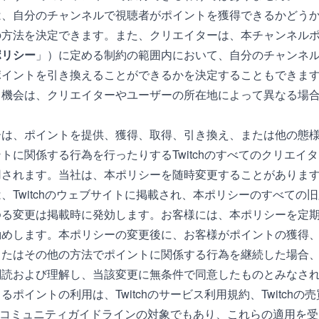
は、自分のチャンネルで視聴者がポイントを獲得できるかどう
の方法を決定できます。また、クリエイターは、本チャンネル
ポリシー
」）に定める制約の範囲内において、自分のチャンネ
ポイントを引き換えることができるかを決定することもできま
る機会は、クリエイターやユーザーの所在地によって異なる場
ーは、ポイントを提供、獲得、取得、引き換え、または他の態
トに関係する行為を行ったりするTwitchのすべてのクリエイ
用されます。当社は、本ポリシーを随時変更することがありま
、Twitchのウェブサイトに掲載され、本ポリシーのすべての
ゆる変更は掲載時に発効します。お客様には、本ポリシーを定
勧めします。本ポリシーの変更後に、お客様がポイントの獲得
またはその他の方法でポイントに関係する行為を継続した場合
閲読および理解し、当該変更に無条件で同意したものとみなさ
るポイントの利用は、Twitchの
サービス利用規約
、Twitchの
売
chのコミュニティガイドライン
の対象でもあり、これらの適用を受