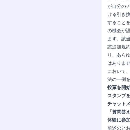
が自分の
ける引き換
すること
の機会が
ます。該
該追加規
り、あらゆ
はありませ
において
法の一例
投票を開
スタンプ
チャット
「質問答
体験に参
前述のとお