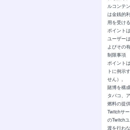
ルコンテ
は金銭的利
用を受ける
ポイントは
ユーザー
よびその
制限事項
ポイント
トに例示
せん）。
賭博を構
タバコ、
燃料の提
Twitc
のTwit
渡を行わ