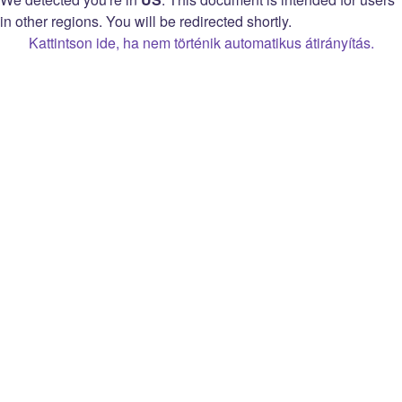
Adatvédelmi nyilatkozat
in other regions. You will be redirected shortly.
Adatvédelmi beállítások
Kattintson ide, ha nem történik automatikus átirányítás.
Twitch bevételszerzési közvetítői
megállapodás
Open Source Attribution
Twitch
Névjegy
Prime
Állásajánlatok
Bitek
Blog
Bővítmények
Sajtó
Hirdetés
Márka
Twitch ajándékkártya
Fejlesztők