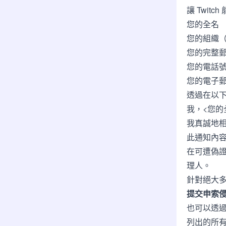
讓 Twit
您的全名
您的組織
您的完整郵
您的電話
您的電子
透過在以
我，<您的
我真誠地
此通知內
在可遭偽
理人。
針對絕大
提交申索
也可以透過
列出的所有