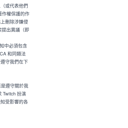
人（或代表他們
受著作權保護的作
站上刪除涉嫌侵
索提出異議（即
回通知中必須包含
A 和同類法
分遵守我們在下
策是遵守關於我
itch 扮演
通知受影響的各