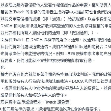
，以處理此類內容侵犯他人受著作權保護作品的申索。權利所有
若認為 Twitch 等服務的使用者生成內容中未經許可包含他們
可以提交申索侵權的通知（即「通知」）給該服務，以要求從網
DMCA 和同類法律還允許收到某些通知的人士對涉嫌侵權的申
）並允許權利所有人撤回他們的通知（即「撤回通知」）。
面解釋 Twitch 在 DMCA 流程中的角色，通知、反通知和撤
及我們將如何處理這些通信。我們希望通知和反通知能符合 DMC
，也將考慮任何未能遵守的情況。例如，如果侵權申索者未能充
所有要求，我們可能就不會對申索侵權的通知採取行動。
角色
h 沒有權力也沒有能力就侵犯著作權的指控做出法律判斷。我們的政
用和帳號持有人行為的法規和法庭裁決。DMCA 和同類法律要求 Tw
」，處理權利所有人申索侵權的通知和帳號持有人的反通知，並
爭議是權利所有人和帳號持有人的責任。
理這類申索/爭議流程外，Twitch 還負責：
CA 和同類法律的要求，通知和反通知必須包含的內容要求；