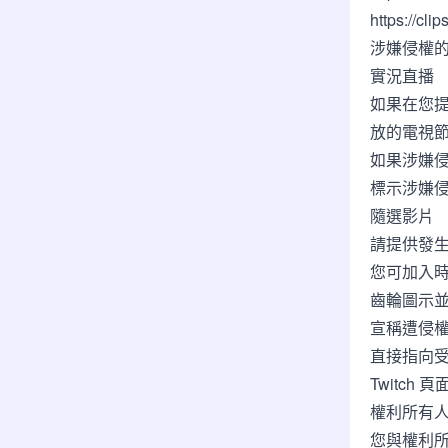
https://c
涉嫌侵權
實況直播
如果在您
放的電視
如果涉嫌
標示涉嫌侵權
隨選影片
請提供發
您可加入時
齒輪圖示並
宣稱遭侵
直接指向
Twitch 
權利所有
您與權利