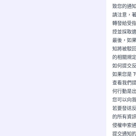
致您的通
請注意，著
轉發給受
控並採取
最後，如果
知將被駁回
的相關規
如何提交
如果您是 
查看我們提
何行動是
您可以向
若要發送
的所有資
侵權申索通
提交通知