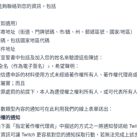
ch 能夠聯絡到您的資訊，包括
（如適用）
寄地址（街道、門牌號碼、市/鎮、州、郵遞區號、國家/地區）
號碼，包括國家地區代碼
郵件地址
下宣誓書中包括及加入您的姓名來驗證這些陳述：
全名（作為電子簽名）>，希望聲明：
相信遭申訴的材料使用方式未經過著作權所有人、著作權代理商
容屬實；而且
證罪處罰的前提下，本人為遭侵權之權利所有人，或可代表所有
多數類型內容的通知可在此利用我們的線上表單送出：
侵權的通知
下面「指定著作權代理商」中描述的方式之一將通知發送給 Twit
資訊可讓 Twitch 更容易對您的通知採取行動，若無法完成上