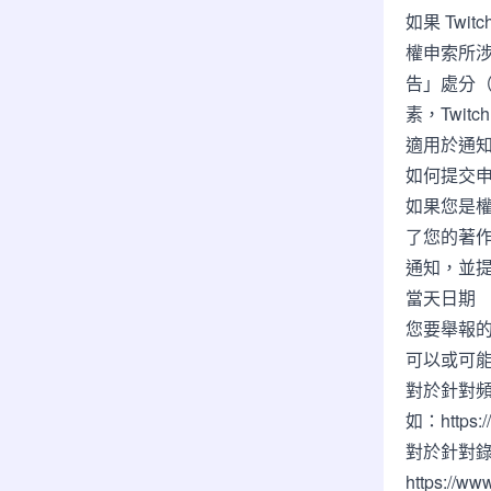
如果 Tw
權申索所
告」處分
素，Twi
適用於通
如何提交
如果您是
了您的著作
通知，並
當天日期
您要舉報
可以或可能
對於針對頻
如：https:/
對於針對
https://ww