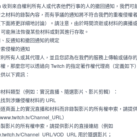
itch 收到來自權利所有人或代表他們行事的人的撤回通知，我們
涉之材料的錄製內容，而有爭議的通知將不符合我們的重複侵權
（下面將更詳細地討論）。請注意，由於時間流逝或材料的廣播
tch 可能無法恢復某些材料或對其進行存取。
知、反通知和撤回通知的規定
申索侵權的通知
權利所有人或其代理人，並且您認為在我們的服務上傳輸或儲存
權，那麼您可以透過向 Twitch 的指定著作權代理商（定義如
提供以下資訊：
的材料類型（例如：實況直播、隨選影片、影片剪輯）：
找到涉嫌侵權材料的 URL
道頁面上的實況直播和材料而非錄製影片的所有權申索，請提供頻
/www.twitch.tv/Channel_URL）
錄製影片的所有權申索，請提供影片的直接連結（例如
w.twitch.tv/Channel
_URL/VOD_URL 用於隨選影片；