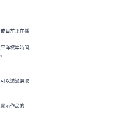
播或目前正在播
太平洋標準時間
）。
（這可以透過選取
或顯示作品的