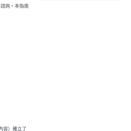
士諮詢。本指南
成內容）確立了