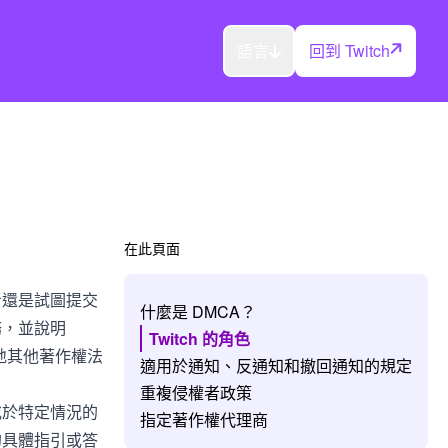
語言
回到 Twitch
在此頁面
者還是試圖提交
什麼是 DMCA？
務，並說明
Twitch 的角色
各地其他著作權法
適用於通知、反通知和撤回通知的規定
重複侵權者政策
或於特定情況的
指定著作權代理商
的具體指引或答