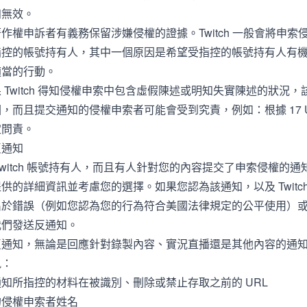
知無效。
作權申訴者有義務保留涉嫌侵權的證據。Twitch 一般會將申索
指控的帳號持有人，其中一個原因是希望受指控的帳號持有人有
適當的行動。
 Twitch 得知侵權申索中包含虛假陳述或明知失實陳述的狀況
，而且提交通知的侵權申索者可能會受到究責，例如：根據 17 USC §
定問責。
反通知
Twitch 帳號持有人，而且有人針對您的內容提交了申索侵權的
供的詳細資訊並考慮您的選擇。如果您認為該通知，以及 Twitc
出於錯誤（例如您認為您的行為符合美國法律規定的公平使用）
我們發送反通知。
反通知，無論是回應針對錄製內容、實況直播還是其他內容的通
訊：
知所指控的材料在被識別、刪除或禁止存取之前的 URL
的侵權申索者姓名