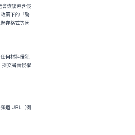
可能會恢復包含侵
者政策下的「警
或儲存格式等因
的任何材料侵犯
下）提交書面侵權
道 URL（例