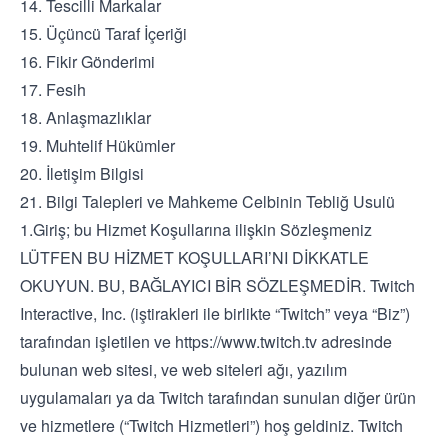
14. Tescilli Markalar
15. Üçüncü Taraf İçeriği
16. Fikir Gönderimi
17. Fesih
18. Anlaşmazlıklar
19. Muhtelif Hükümler
20. İletişim Bilgisi
21. Bilgi Talepleri ve Mahkeme Celbinin Tebliğ Usulü
1.Giriş; bu Hizmet Koşullarına ilişkin Sözleşmeniz
LÜTFEN BU HİZMET KOŞULLARI’NI DİKKATLE
OKUYUN. BU, BAĞLAYICI BİR SÖZLEŞMEDİR. Twitch
Interactive, Inc. (iştirakleri ile birlikte “Twitch” veya “Biz”)
tarafından işletilen ve
https://www.twitch.tv
adresinde
bulunan web sitesi, ve web siteleri ağı, yazılım
uygulamaları ya da Twitch tarafından sunulan diğer ürün
ve hizmetlere (“Twitch Hizmetleri”) hoş geldiniz. Twitch