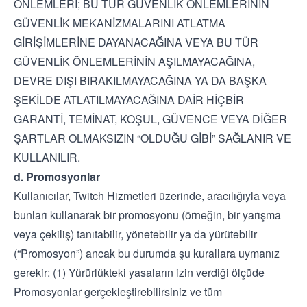
ÖNLEMLERİ; BU TÜR GÜVENLİK ÖNLEMLERİNİN
GÜVENLİK MEKANİZMALARINI ATLATMA
GİRİŞİMLERİNE DAYANACAĞINA VEYA BU TÜR
GÜVENLİK ÖNLEMLERİNİN AŞILMAYACAĞINA,
DEVRE DIŞI BIRAKILMAYACAĞINA YA DA BAŞKA
ŞEKİLDE ATLATILMAYACAĞINA DAİR HİÇBİR
GARANTİ, TEMİNAT, KOŞUL, GÜVENCE VEYA DİĞER
ŞARTLAR OLMAKSIZIN “OLDUĞU GİBİ” SAĞLANIR VE
KULLANILIR.
d. Promosyonlar
Kullanıcılar, Twitch Hizmetleri üzerinde, aracılığıyla veya
bunları kullanarak bir promosyonu (örneğin, bir yarışma
veya çekiliş) tanıtabilir, yönetebilir ya da yürütebilir
(“Promosyon”) ancak bu durumda şu kurallara uymanız
gerekir: (1) Yürürlükteki yasaların izin verdiği ölçüde
Promosyonlar gerçekleştirebilirsiniz ve tüm