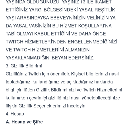
YAŞINDA OLDUĞUNUZU, YAŞINIZ 13 İLE İKAMET
ETTİĞİNİZ YARGI BÖLGESİNDEKİ YASAL REŞİTLİK
YAŞI ARASINDAYSA EBEVEYNİNİZİN VELİNİZİN YA
DA YASAL VASİNİZİN BU HİZMET KOŞULLARI’NA
TABİ OLMAYI KABUL ETTİĞİNİ VE DAHA ÖNCE
TWITCH HİZMETLERİ’NDEN ENGELLENMEDİĞİNİZİ
VE TWITCH HİZMETLERİNİ ALMANIZIN
YASAKLANMADIĞINI BEYAN EDERSİNİZ.
3. Gizlilik Bildirimi
Gizliliğiniz Twitch için önemlidir. Kişisel bilgilerinizi nasıl
topladığımız, kullandığımız ve açıkladığımız hakkında
bilgi için lütfen
Gizlilik Bildirimimizi
ve Twitch Hizmetleri’ni
kullanırken çevrimiçi gizliliğinizi nasıl yönetebileceğinize
ilişkin
Gizlilik Seçeneklerimizi
inceleyin.
4. Hesap
A. Hesap ve Şifre