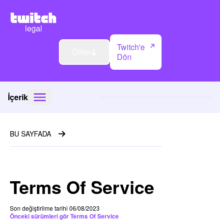
legal
Twitch'e
Diller
Dön
İçerik
BU SAYFADA
Terms Of Service
Son değiştirilme tarihi 06/08/2023
Önceki sürümleri gör Terms Of Service