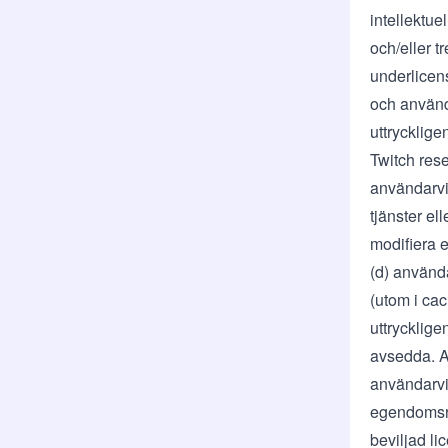
intellektue
och/eller 
underlicens
och använda
uttrycklige
Twitch rese
användarvil
tjänster ell
modifiera e
(d) använd
(utom i cac
uttrycklige
avsedda. A
användarvil
egendomsrä
beviljad li