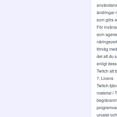
användarvil
ändringar r
som görs av
För invåna
som agerar
näringsverk
förväg medd
det att du 
enligt dess
Twitch att 
7. Licens
Twitch-tjä
material i 
begränsning
programvara,
urvalet och