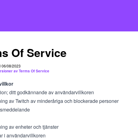
s Of Service
d 06/08/2023
ersioner av Terms Of Service
illkor
ktion; ditt godkännande av användarvillkoren
ing av Twitch av minderåriga och blockerade personer
tetsmeddelande
ing av enheter och tjänster
r i användarvillkoren