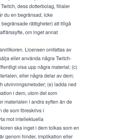
witch, dess dotterbolag, filialer
år du en begränsad, icke
begränsade rättigheter) att tillgå
affärssyfte, om inget annat
darvillkoren. Licensen omfattas av
 sälja eller använda några Twitch-
offentligt visa upp några material; (c)
aterialen, eller några delar av dem;
ch utvinningsmetoder; (e) ladda ned
rmation i dem, utom det som
ller materialen i andra syften än de
 de som föreskrivs i
yta mot intellektuella
lkoren ska inget i dem tolkas som en
 är genom hinder, implikation eller