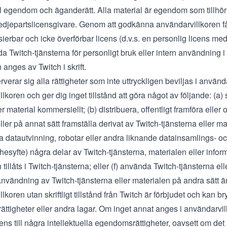
ll egendom och äganderätt. Alla material är egendom som tillhör T
tredjepartslicensgivare. Genom att godkänna användarvillkoren f
ierbar och icke överförbar licens (d.v.s. en personlig licens med 
 Twitch-tjänsterna för personligt bruk eller intern användning i 
n anges av Twitch i skrift.
rverar sig alla rättigheter som inte uttryckligen beviljas i använ
lkoren och ger dig inget tillstånd att göra något av följande: (a)
er material kommersiellt; (b) distribuera, offentligt framföra eller 
ller på annat sätt framställa derivat av Twitch-tjänsterna eller m
a datautvinning, robotar eller andra liknande datainsamlings- o
hesyfte) några delar av Twitch-tjänsterna, materialen eller info
n tillåts i Twitch-tjänsterna; eller (f) använda Twitch-tjänsterna e
nvändning av Twitch-tjänsterna eller materialen på andra sätt än
lkoren utan skriftligt tillstånd från Twitch är förbjudet och kan br
ttigheter eller andra lagar. Om inget annat anges i användarvil
cens till några intellektuella egendomsrättigheter, oavsett om det