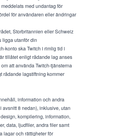
 de meddelats med undantag för
 fördel för användaren eller ändringar
det, Storbritannien eller Schweiz
ligga utanför din
h-konto ska Twitch i rimlig tid i
r tillåtet enligt rådande lag anses
al om att använda Twitch-tjänsterna
igt rådande lagstiftning kommer
nnehåll, information och andra
i avsnitt 8 nedan), inklusive, utan
 design, kompilering, information,
r, data, ljudfiler, andra filer samt
lagar och rättigheter för