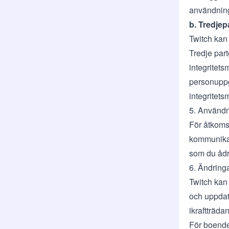
användnin
b. Tredje
Twitch kan t
Tredje par
integritet
personuppgi
integritet
5. Användn
För åtkoms
kommunikat
som du ådra
6. Ändringa
Twitch kan 
och uppdat
ikraftträd
För boende