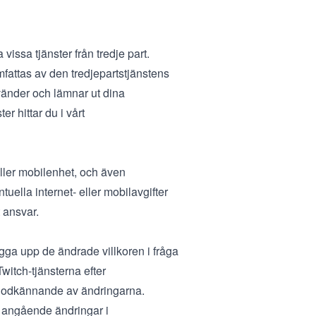
a vissa tjänster från tredje part.
fattas av den tredjepartstjänstens
vänder och lämnar ut dina
er hittar du i vårt
ller mobilenhet, och även
lla internet- eller mobilavgifter
t ansvar.
lägga upp de ändrade villkoren i fråga
witch-tjänsterna efter
t godkännande av ändringarna.
d angående ändringar i