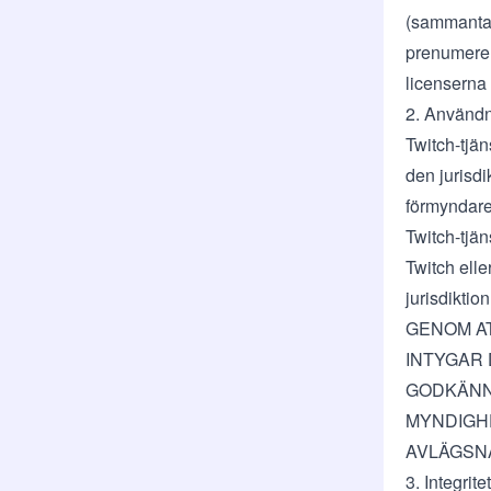
(sammantag
prenumerer
licenserna
2. Användn
Twitch-tjä
den jurisdi
förmyndare
Twitch-tjän
Twitch elle
jurisdiktio
GENOM AT
INTYGAR 
GODKÄNN
MYNDIGHE
AVLÄGSNA
3. Integri