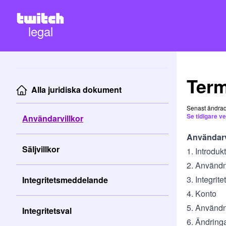
legal
Term
Alla juridiska dokument
Senast ändra
Se tidigare v
Användarvillkor
Användarv
Säljvillkor
1. Introdu
2. Användn
3. Integri
Integritetsmeddelande
4. Konto
5. Användn
Integritetsval
6. Ändringa