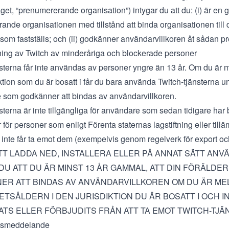
et, “prenumererande organisation”) intygar du att du: (i) är en 
ande organisationen med tillstånd att binda organisationen till
 som fastställs; och (ii) godkänner användarvillkoren åt sådan 
ing av Twitch av minderåriga och blockerade personer
nsterna får inte användas av personer yngre än 13 år. Om du är 
ktion som du är bosatt i får du bara använda Twitch-tjänsterna und
 som godkänner att bindas av användarvillkoren.
sterna är inte tillgängliga för användare som sedan tidigare har 
r för personer som enligt Förenta staternas lagstiftning eller til
n inte får ta emot dem (exempelvis genom regelverk för export oc
T LADDA NED, INSTALLERA ELLER PÅ ANNAT SÄTT AN
DU ATT DU ÄR MINST 13 ÅR GAMMAL, ATT DIN FÖRÄLD
ER ATT BINDAS AV ANVÄNDARVILLKOREN OM DU ÄR ME
TSÅLDERN I DEN JURISDIKTION DU ÄR BOSATT I OCH I
TS ELLER FÖRBJUDITS FRÅN ATT TA EMOT TWITCH-TJÄ
tetsmeddelande