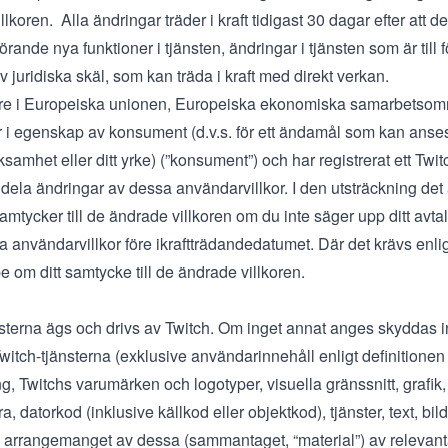
lkoren. Alla ändringar träder i kraft tidigast 30 dagar efter att
örande nya funktioner i tjänsten, ändringar i tjänsten som är till
 juridiska skäl, som kan träda i kraft med direkt verkan.
re i Europeiska unionen, Europeiska ekonomiska samarbetsområ
 i egenskap av konsument (d.v.s. för ett ändamål som kan anses 
samhet eller ditt yrke) (”konsument”) och har registrerat ett Twitc
ela ändringar av dessa användarvillkor. I den utsträckning det ä
samtycker till de ändrade villkoren om du inte säger upp ditt avt
a användarvillkor före ikraftträdandedatumet. Där det krävs enl
be om ditt samtycke till de ändrade villkoren.
nsterna ägs och drivs av Twitch. Om inget annat anges skyddas i
Twitch-tjänsterna (exklusive användarinnehåll enligt definitionen 
, Twitchs varumärken och logotyper, visuella gränssnitt, grafik,
 datorkod (inklusive källkod eller objektkod), tjänster, text, bilde
 arrangemanget av dessa (sammantaget, “material”) av relevanta 