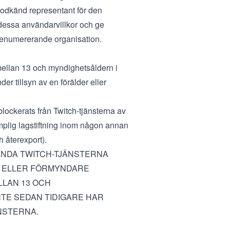
godkänd representant för den
 dessa användarvillkor och ge
prenumererande organisation.
mellan 13 och myndighetsåldern i
er tillsyn av en förälder eller
blockerats från Twitch-tjänsterna av
lämplig lagstiftning inom någon annan
h återexport).
VÄNDA TWITCH-TJÄNSTERNA
ER ELLER FÖRMYNDARE
LLAN 13 OCH
NTE SEDAN TIDIGARE HAR
NSTERNA.