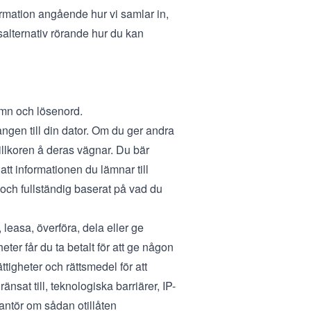
ormation angående hur vi samlar in,
salternativ
rörande hur du kan
amn och lösenord.
gången till din dator. Om du ger andra
illkoren å deras vägnar. Du bär
 att informationen du lämnar till
l och fullständig baserat på vad du
, leasa, överföra, dela eller ge
eter får du ta betalt för att ge någon
ättigheter och rättsmedel för att
nsat till, teknologiska barriärer, IP-
rantör om sådan otillåten