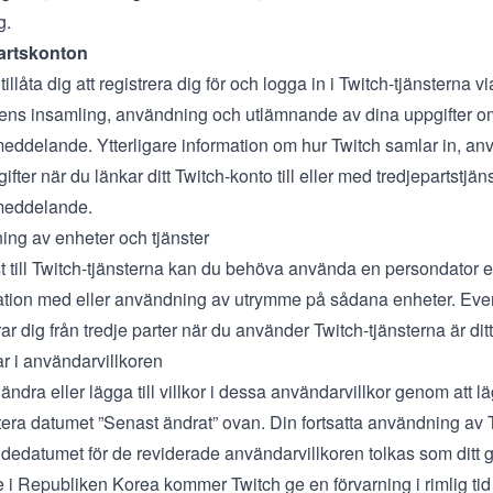
g.
partskonton
illåta dig att registrera dig för och logga in i Twitch-tjänsterna vi
tens insamling, användning och utlämnande av dina uppgifter om
smeddelande. Ytterligare information om hur Twitch samlar in, an
fter när du länkar ditt Twitch-konto till eller med tredjepartstjänst
smeddelande.
ing av enheter och tjänster
t till Twitch-tjänsterna kan du behöva använda en persondator e
ion med eller användning av utrymme på sådana enheter. Eventue
r dig från tredje parter när du använder Twitch-tjänsterna är dit
r i användarvillkoren
ändra eller lägga till villkor i dessa användarvillkor genom att 
era datumet ”Senast ändrat” ovan. Din fortsatta användning av T
andedatumet för de reviderade användarvillkoren tolkas som dit
 i Republiken Korea kommer Twitch ge en förvarning i rimlig ti