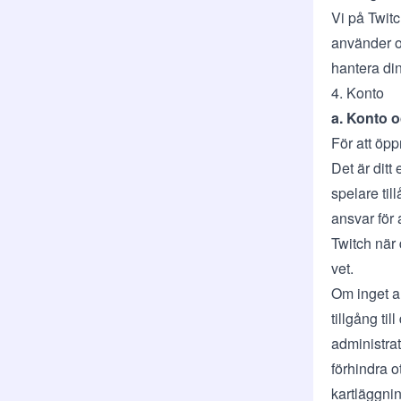
Vi på Twitc
använder o
hantera din
4. Konto
a. Konto 
För att öp
Det är ditt
spelare ti
ansvar för 
Twitch när 
vet.
Om inget an
tillgång ti
administrati
förhindra o
kartläggnin