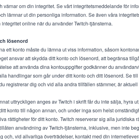
h värnar om din integritet. Se vårt
integritetsmeddelande
för inf
ch lämnar ut din personliga information. Se även våra
integritet
 integritet online när du använder Twitch-tjänsterna.
och lösenord
pna ett konto måste du lämna ut viss information, såsom konton
 eget ansvar att skydda ditt konto och lösenord, att begränsa till
llåtelse att använda dina kontouppgifter godkänner du användarv
alla handlingar som går under ditt konto och ditt lösenord. Se till
du registrerar dig och vid alla andra tillfällen stämmer, är aktuel
nat uttryckligen anges av Twitch i skrift får du inte sälja, hyra ut
ll ditt konto till någon annan, och under inga som helst omständigh
va rättigheter för ditt konto. Twitch reserverar sig alla juridiska r
tillåten användning av Twitch-tjänsterna, inklusive, men inte begrä
g och, vid allvarliga överträdelser, kontakt med din internetleve