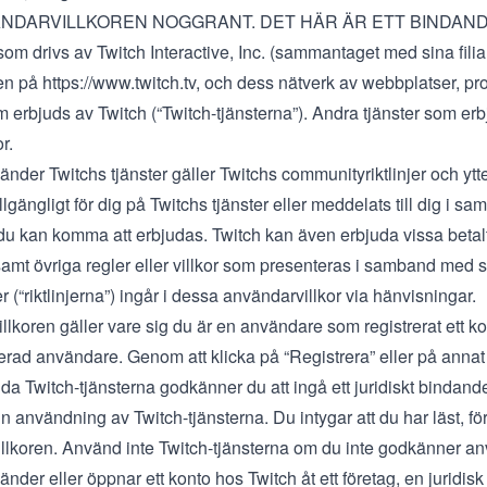
NDARVILLKOREN NOGGRANT. DET HÄR ÄR ETT BINDANDE 
som drivs av Twitch Interactive, Inc. (sammantaget med sina filialer
en på
https://www.twitch.tv
, och dess nätverk av webbplatser, pr
m erbjuds av Twitch (“Twitch-tjänsterna”). Andra tjänster som er
r.
änder Twitchs tjänster gäller Twitchs
communityriktlinjer
och ytte
illgängligt för dig på Twitchs tjänster eller meddelats till dig i 
du kan komma att erbjudas. Twitch kan även erbjuda vissa betalt
amt övriga regler eller villkor som presenteras i samband med så
jer (“riktlinjerna”) ingår i dessa användarvillkor via hänvisningar.
lkoren gäller vare sig du är en användare som registrerat ett kon
erad användare. Genom att klicka på “Registrera” eller på annat v
da Twitch-tjänsterna godkänner du att ingå ett juridiskt bindand
n användning av Twitch-tjänsterna. Du intygar att du har läst, fö
llkoren. Använd inte Twitch-tjänsterna om du inte godkänner an
nder eller öppnar ett konto hos Twitch åt ett företag, en juridisk