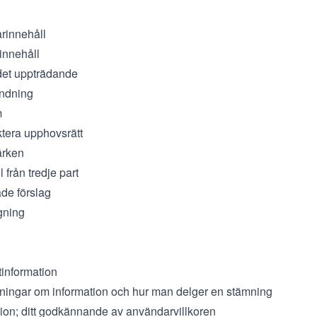
rinnehåll
innehåll
det uppträdande
ndning
m
tera upphovsrätt
ärken
l från tredje part
ade förslag
gning
tinformation
gningar om information och hur man delger en stämning
ktion; ditt godkännande av användarvillkoren