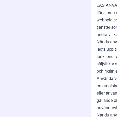
LÄS ANVÄ
tjänsterna 
webbplats
tjänster so
andra villko
När du anv
lagts upp t
funktioner 
säljvillkor
s
och riktlin
Användarvil
en oregistr
eller använ
gällande di
användarvi
När du anvä