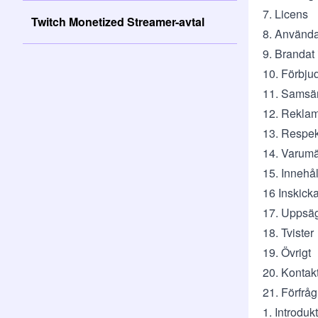
7. Licens
Twitch Monetized Streamer-avtal
8. Använda
9. Brandat 
10. Förbju
11. Samsä
12. Rekla
13. Respek
14. Varum
15. Innehål
16 Inskick
17. Uppsä
18. Tvister
19. Övrigt
20. Kontak
21. Förfrå
1. Introdu