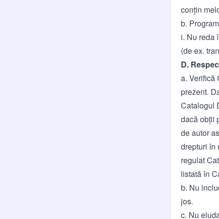
conțin melo
b. Program
i. Nu reda 
(de ex. tr
D. Respect
a. Verifică
prezent. Da
Catalogul D
dacă obții 
de autor a
drepturi în
regulat Cat
listată în 
b. Nu inclu
jos.
c. Nu eluda