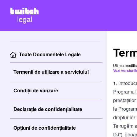
legal
Term
Toate Documentele Legale
Ultima modifi
Vezi versiuni
Termenii de utilizare a serviciului
1. Introduc
Condiții de vânzare
Programul D
prestațiilo
la Program
Declarație de confidențialitate
drepturilor 
Te rugăm să
Opțiuni de confidențialitate
DJ”), deoa