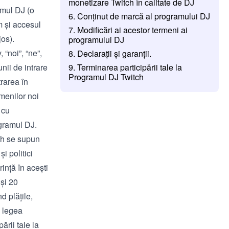
monetizare Twitch în calitate de DJ
amul DJ (o
6. Conținut de marcă al programului DJ
um și accesul
7. Modificări ai acestor termeni ai
jos).
programului DJ
 “noi”, “ne”,
8. Declarații și garanții.
nii de intrare
9. Terminarea participării tale la
Programul DJ Twitch
trarea în
rmenilor noi
 cu
ogramul DJ.
tch se supun
i politici
rință în acești
 și 20
d plățile,
, legea
ării tale la