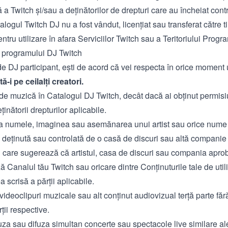
ă a Twitch și/sau a deținătorilor de drepturi care au încheiat cont
alogul Twitch DJ nu a fost vândut, licențiat sau transferat către t
entru utilizare în afara Serviciilor Twitch sau a Teritoriului Progr
e programului DJ Twitch
 de DJ participant, ești de acord că vei respecta în orice moment
-i pe ceilalți creatori.
ude muzică în Catalogul DJ Twitch, decât dacă ai obținut permis
eținătorii drepturilor aplicabile.
iza numele, imaginea sau asemănarea unui artist sau orice num
 deținută sau controlată de o casă de discuri sau altă companie
d care sugerează că artistul, casa de discuri sau compania apro
Canalul tău Twitch sau oricare dintre Conținuturile tale de utili
 scrisă a părții aplicabile.
videoclipuri muzicale sau alt conținut audiovizual terță parte fă
ții respective.
uza sau difuza simultan concerte sau spectacole live similare ale a