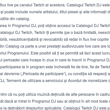
n flux live pe canalul Twitch al acestora. Catalogul Twitch DJ este
i poate include numele artistului, titlul piesei și alte informații d
diile din catalog.
rarea în Programul DJ, poți obține accesul la Catalogul DJ Twitc
talogul DJ Twitch, Twitch îți permite (pe o bază limitată, neexcl
bilă, nesublicențiabilă și revocabilă) să redai în flux live copiile 
din Catalog ca parte a unei prestații audiovizuale live care are l
toriul Programului. Este posibil să ți se permită să faci acest lucr
l perioadei care începe în ziua în care te înscrii în Programul D
articiparea ta în program este încheiată fie de tine, fie de Twitc
i devreme („Perioada de participare”), cu condiția să respecți 
DJ, Termenii de utilizare a serviciului și Acordul de monetizare 
intim că nu poți utiliza muzică deținută de alte persoane în cadrul
ât dacă ai intrat în Programul DJ sau ai obținut în alt mod toate 
 la deținătorii drepturilor aplicabile. Catalogul Twitch DJ este p