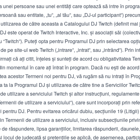
a unei persoane sau unei entități care optează să intre în progr
ersoană sau entitate, „tu”, „al tău”, sau „DJ-ul participant”) prec
 utilizarea de către aceasta a Catalogului DJ Twitch (definit mai 
J este operat de Twitch Interactive, Inc. și asociații săi (colectiv,
u “Twitch”). Puteți opta pentru Programul DJ prin selectarea opțiu
e pe site-ul web Twitch („intrare”, „intrat”, sau „intrând”). Prin in
rmați că ați citit, înțeles și sunteți de acord cu obligativitatea Te
in momentul în care ați întrat în program. Dacă nu ești de acord
atea acestor Termeni noi pentru DJ, vă rugăm să nu intrați în Pr
a ta la Programul DJ și utilizarea de către tine a Serviciilor Twi
de utilizare a serviciului
Twitch și altor instrucțiuni, regulamente ș
Termenii de utilizare a serviciului”), care sunt incorporați prin refe
 pentru DJ. Pentru evitarea oricărui dubiu, secțiunile 19 (Litigii)
in Termenii de utilizare a serviciului, inclusiv subsecțiunile privin
 de răspundere, lipsa garanțiilor, limitarea răspunderii, daunele
și locul de judecată și pretențiile se aplică, de asemenea, particip