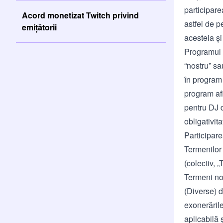
participare
Acord monetizat Twitch privind
astfel de p
emițătorii
acesteia și
Programul D
“nostru” sa
în program d
program afi
pentru DJ d
obligativit
Participare
Termenilor 
(colectiv, „
Termeni noi
(Diverse) d
exonerările
aplicabilă 