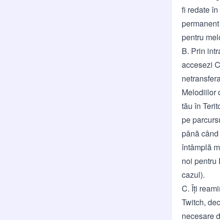
fi redate î
permanent ș
pentru melo
B. Prin int
accesezi Ca
netransfera
Melodiilor 
tău în Teri
pe parcursu
până când p
întâmplă ma
noi pentru 
cazul).
C. Îți ream
Twitch, dec
necesare de