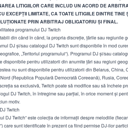
AREA LITIGIILOR CARE INCLUD UN ACORD DE ARBITR
U EXCEPȚII LIMITATE, CA TOATE LITIGIILE DINTRE TINE 
OLUȚIONATE PRIN ARBITRAJ OBLIGATORIU ȘI FINAL.
ilitatea programului DJ Twitch
tabili din când în când, la propria discreție, țările sau regiunile 
mul DJ și/sau catalogul DJ Twitch sunt disponibile în mod curent
geografice, „Teritoriul programului”). Programul DJ și/sau catalo
ie disponibile pentru utilizatorii din anumite țări sau regiuni geogr
estea nu sunt disponibile pentru utilizatorii din Belarus, China, 
Nord (Republica Populară Democrată Coreeană), Rusia, Coree
iscreția sa exclusivă, Twitch poate să modifice sau să încheie 
logul DJ Twitch, în întregime sau parțial, în orice moment și pent
ciun motiv.
 DJ Twitch
ul DJ Twitch
” este colecția de informații despre melodiile (fieca
”) care sunt identificate în prezent ca fiind permise DJ-ilor partic