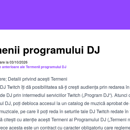
enii programului DJ
care la 03/10/2026
le anterioare ale Termenii programului DJ
ere; Detalii privind acești Termeni
J Twitch îți dă posibilitatea să-ți crești audiența prin redarea în 
r de DJ prin intermediul serviciilor Twitch („Program DJ”). Atunci 
ul DJ, poți debloca accesul la un catalog de muzică aprobat de 
muzicale, pe care îl poți reda în seturile tale DJ Twitch redate în f
 citești cu atenție acești Termeni ai Programului DJ („Termeni n
rece acesta este un contract cu caracter obligatoriu care regle