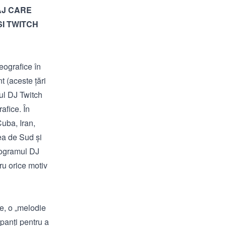
AJ CARE
ȘI TWITCH
geografice în
 (aceste țări
gul DJ Twitch
afice. În
Cuba, Iran,
a de Sud și
programul DJ
ru orice motiv
re, o „melodie
ipanți pentru a