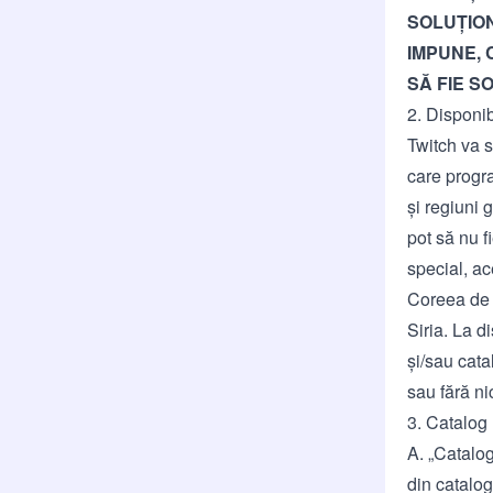
SOLUȚION
IMPUNE, C
SĂ FIE S
2. Disponib
Twitch va s
care progra
și regiuni 
pot să nu f
special, ac
Coreea de 
Siria. La d
și/sau cata
sau fără ni
3. Catalog
A. „
Catalog
din catalog