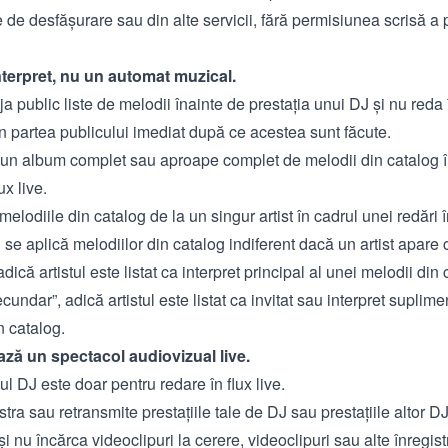
le de desfășurare sau din alte servicii, fără permisiunea scrisă a p
interpret, nu un automat muzical.
ja public liste de melodii înainte de prestația unui DJ și nu reda î
din partea publicului imediat după ce acestea sunt făcute.
 un album complet sau aproape complet de melodii din catalog î
ux live.
melodiile din catalog de la un singur artist în cadrul unei redări în
 se aplică melodiilor din catalog indiferent dacă un artist apare c
adică artistul este listat ca interpret principal al unei melodii din
ecundar”, adică artistul este listat ca invitat sau interpret suplim
n catalog.
ază un spectacol audiovizual live.
l DJ este doar pentru redare în flux live.
istra sau retransmite prestațiile tale de DJ sau prestațiile altor DJ
 și nu încărca videoclipuri la cerere, videoclipuri sau alte înregist