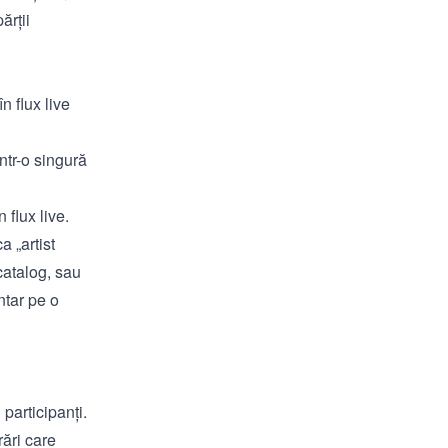
ărții
n flux live
ntr-o singură
 flux live.
a „artist
 catalog, sau
entar pe o
 participanți.
rări care