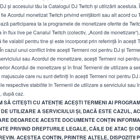
J și accesului tău la Catalogul DJ Twitch și utilizării acestuia. 
 fie
Acordul monetizat Twitch privind emițătorii
sau alt acord cu 
ză participarea ta la programele de monetizare oferite de Twitc
 în flux live pe Canalul Twitch (colectiv, „Acord de monetizare”)
 fie valabil pentru tine și este incorporat prin referință în acești
În cazul unui conflict între acești Termeni noi pentru DJ și Terme
 serviciului sau Acordul de monetizare, acești Termeni noi pentr
terior Acordul de monetizare și în final Termenii de utilizare a serv
 majuscule care nu sunt definiți în acești Termeni noi pentru DJ
ile respective stabilite în Termenii de utilizare a serviciului sau 
, după caz.
 SĂ CITEȘTI CU ATENȚIE ACEȘTI TERMENI AI PROGRAM
 DE UTILIZARE A SERVICIULUI ȘI, DACĂ ESTE CAZUL, 
ARE DEOARECE ACESTE DOCUMENTE CONȚIN INFORMAȚ
TE PRIVIND DREPTURILE LEGALE, CĂILE DE ATAC ȘI OB
 REVIN. ACESTEA CONȚIN, PRINTRE ALTELE, DISPOZIȚII 