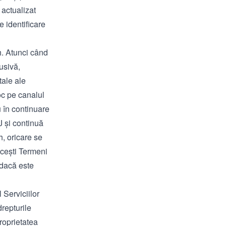
 actualizat
e identificare
h. Atunci când
usivă,
tale ale
oc pe canalul
u în continuare
J și continuă
h, oricare se
acești Termeni
(dacă este
 Serviciilor
drepturile
roprietatea