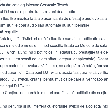
dii din catalog folosind Serviciile Twitch.
ul DJ nu este pentru transmisiuni doar audio.
în flux live muzică fără a o acompania de prestație audiovizuală 
ansmisiunile doar audio sau automate nu sunt permise).
ă regulile.
 Catalogul DJ Twitch și redă în flux live numai melodiile din catalo
că o melodie nu este în mod specific listată ca Melodie de cata
J Twitch, atunci nu o poți folosi în legătură cu prestațiile tale d
permisiunea scrisă de la deținătorii drepturilor aplicabile). Deoa
supra melodiilor evoluează în timp, ne așteptăm să adăugăm sa
 mod curent din Catalogul DJ Twitch, așadar asigură-te că verific
alogul DJ Twitch, chiar și pentru muzica pe care ai verificat-o an
Catalogul DJ Twitch.
de Conținut de marcă în moduri care încalcă politicile din secți
, nu perturba și nu interfera cu eforturile Twitch de a colecta inf