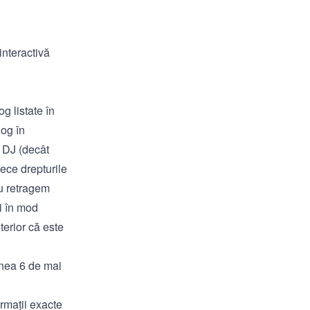
interactivă
g listate în
log în
e DJ (decât
rece drepturile
u retragem
i în mod
terior că este
unea 6 de mai
ormații exacte