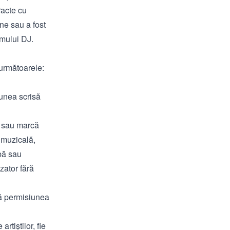
racte cu
ine sau a fost
amului DJ.
 următoarele:
iunea scrisă
e sau marcă
 muzicală,
bă sau
zator fără
ră permisiunea
rtiștilor, fie