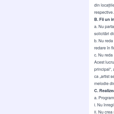
din locații
respective.
B. Fii un 
a. Nu parta
solicitări 
b. Nu reda
redare în fl
c. Nu reda 
Acest lucru
principal”, 
ca „artist s
melodie di
C. Realize
a. Programu
i. Nu înreg
ii. Nu crea