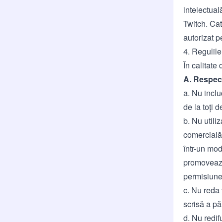
intelectual
Twitch. Cat
autorizat p
4. Regulil
În calitate
A. Respectă
a. Nu incl
de la toți d
b. Nu util
comercială
într-un mo
promovează 
permisiunea
c. Nu reda 
scrisă a păr
d. Nu redif