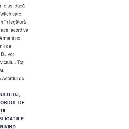
În plus, dacă
Twitch care
h în legătură
, acel acord va
 Termeni noi
nii de
u DJ vor
iciului. Toți
 au
în Acordul de
ULUI DJ,
ACORDUL DE
II
LIGAȚIILE
PRIVIND