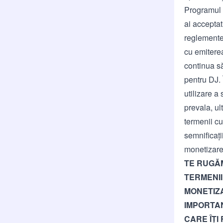
Programul D
ai acceptat
reglementea
cu emiterea
continua să
pentru DJ. 
utilizare a
prevala, ul
termenii cu
semnificați
monetizare
TE RUGĂM
TERMENII
MONETIZ
IMPORTAN
CARE ÎȚI