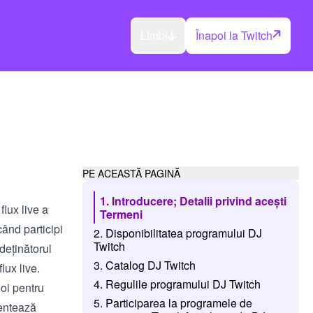
Limbi
Înapoi la Twitch
PE ACEASTĂ PAGINĂ
1. Introducere; Detalii privind acești
flux live a
Termeni
când participi
2. Disponibilitatea programului DJ
Twitch
deținătorul
3. Catalog DJ Twitch
lux live.
4. Regulile programului DJ Twitch
oi pentru
5. Participarea la programele de
mentează