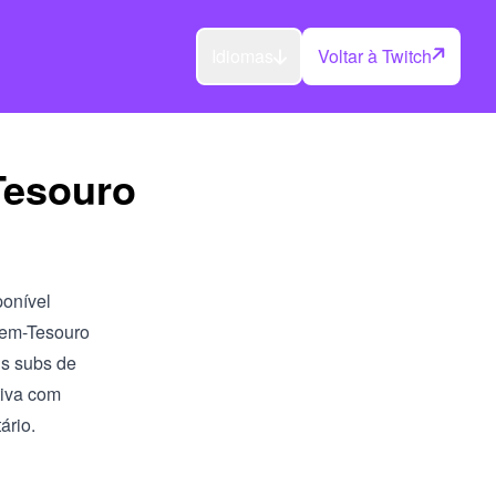
Idiomas
Voltar à Twitch
Tesouro
ponível
rem-Tesouro
is subs de
tiva com
ário.