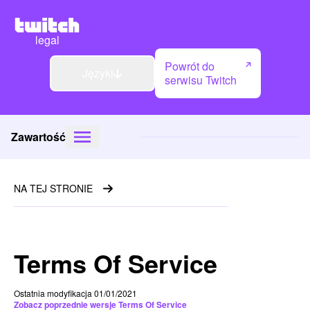
legal
Powrót do
Języki
serwisu Twitch
Zawartość
NA TEJ STRONIE
Terms Of Service
Ostatnia modyfikacja 01/01/2021
Zobacz poprzednie wersje Terms Of Service