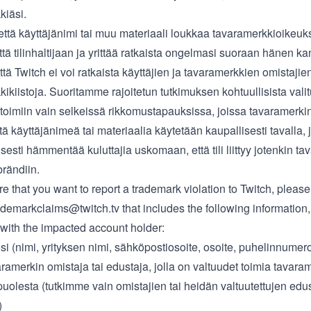
kiäsi.
että käyttäjänimi tai muu materiaali loukkaa tavaramerkkioikeuksi
ttä tilinhaltijaan ja yrittää ratkaista ongelmasi suoraan hänen k
ä Twitch ei voi ratkaista käyttäjien ja tavaramerkkien omistajien
ikiistoja. Suoritamme rajoitetun tutkimuksen kohtuullisista valit
oimiin vain selkeissä rikkomustapauksissa, joissa tavaramerki
ttä käyttäjänimeä tai materiaalia käytetään kaupallisesti tavalla, 
esti hämmentää kuluttajia uskomaan, että tili liittyy jotenkin t
brändiin.
ure that you want to report a trademark violation to Twitch, pleas
ademarkclaims@twitch.tv
that includes the following information
with the impacted account holder:
si (nimi, yrityksen nimi, sähköpostiosoite, osoite, puhelinnumer
ramerkin omistaja tai edustaja, jolla on valtuudet toimia tavara
uolesta (tutkimme vain omistajien tai heidän valtuutettujen edu
)