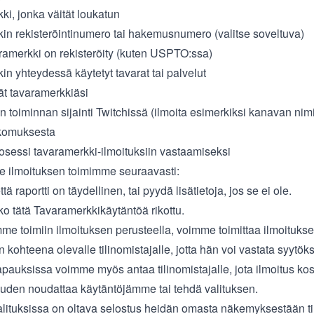
ki, jonka väität loukatun
in rekisteröintinumero tai hakemusnumero (valitse soveltuva)
ramerkki on rekisteröity (kuten USPTO:ssa)
n yhteydessä käytetyt tavarat tai palvelut
ät tavaramerkkiäsi
toiminnan sijainti Twitchissä (ilmoita esimerkiksi kanavan nimi t
kkomuksesta
rosessi tavaramerkki-ilmoituksiin vastaamiseksi
ilmoituksen toimimme seuraavasti:
tä raportti on täydellinen, tai pyydä lisätietoja, jos se ei ole.
ko tätä Tavaramerkkikäytäntöä rikottu.
me toimiin ilmoituksen perusteella, voimme toimittaa ilmoituks
 kohteena olevalle tilinomistajalle, jotta hän voi vastata syytök
apauksissa voimme myös antaa tilinomistajalle, jota ilmoitus ko
uden noudattaa käytäntöjämme tai tehdä valituksen.
alituksissa on oltava selostus heidän omasta näkemyksestään ti