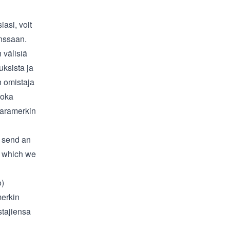
asi, voit
anssaan.
 välisiä
uksista ja
n omistaja
joka
avaramerkin
e send an
, which we
o)
merkin
stajiensa