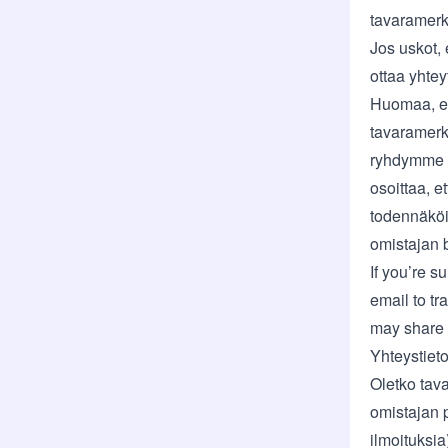
tavaramerk
Jos uskot, 
ottaa yhtey
Huomaa, ett
tavaramerkk
ryhdymme t
osoittaa, e
todennäköis
omistajan 
If you’re s
email to
tr
may share 
Yhteystieto
Oletko tava
omistajan p
ilmoituksia