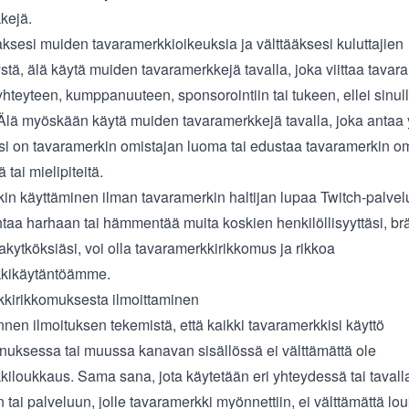
kejä.
aksesi muiden tavaramerkkioikeuksia ja välttääksesi kuluttajien
ä, älä käytä muiden tavaramerkkejä tavalla, joka viittaa tavar
yhteyteen, kumppanuuteen, sponsorointiin tai tukeen, ellei sinul
Älä myöskään käytä muiden tavaramerkkejä tavalla, joka antaa
tösi on tavaramerkin omistajan luoma tai edustaa tavaramerkin o
tai mielipiteitä.
in käyttäminen ilman tavaramerkin haltijan lupaa Twitch-palvelu
htaa harhaan tai hämmentää muita koskien henkilöllisyyttäsi, brä
takytköksiäsi, voi olla tavaramerkkirikkomus ja rikkoa
kkikäytäntöämme.
kirikkomuksesta ilmoittaminen
en ilmoituksen tekemistä, että kaikki tavaramerkkisi käyttö
nnuksessa tai muussa kanavan sisällössä ei välttämättä ole
iloukkaus. Sama sana, jota käytetään eri yhteydessä tai tavalla, 
 tai palveluun, jolle tavaramerkki myönnettiin, ei välttämättä lo