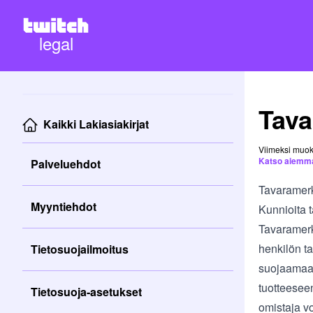
legal
Tava
Kaikki Lakiasiakirjat
Viimeksi muok
Katso aiemma
Palveluehdot
Tavaramerk
Myyntiehdot
Kunnioita 
Tavaramerk
henkilön ta
Tietosuojailmoitus
suojaamaan 
tuotteesee
Tietosuoja-asetukset
omistaja v