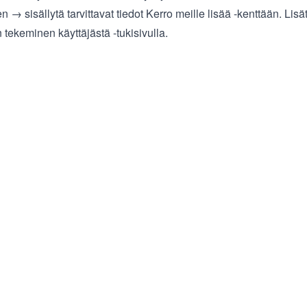
n → sisällytä tarvittavat tiedot Kerro meille lisää -kenttään. Lisä
n tekeminen käyttäjästä
-tukisivulla.