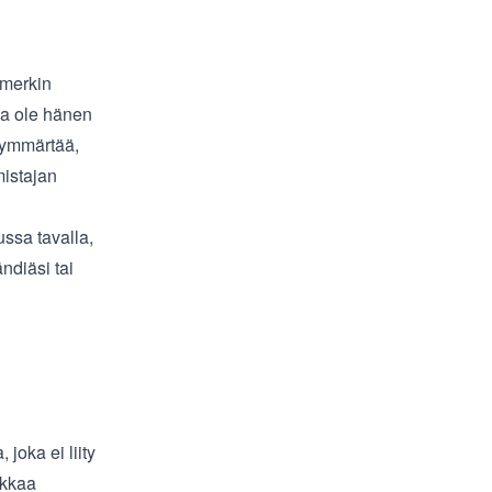
amerkin
la ole hänen
 ymmärtää,
mistajan
ssa tavalla,
ndiäsi tai
joka ei liity
ukkaa