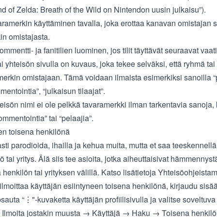
 of Zelda: Breath of the Wild on Nintendon uusin julkaisu”).
aramerkin käyttäminen tavalla, joka erottaa kanavan omistajan s
in omistajasta.
ommentti- ja fanitilien luominen, jos tilit täyttävät seuraavat vaa
 yhteisön sivulla on kuvaus, joka tekee selväksi, että ryhmä tai ti
amerkin omistajaan. Tämä voidaan ilmaista esimerkiksi sanoilla “
mentointia”, “julkaisun tilaajat”.
hteisön nimi ei ole pelkkä tavaramerkki ilman tarkentavia sanoja, 
kommentointia” tai “pelaajia”.
en toisena henkilönä
ti parodioida, ihailla ja kehua muita, mutta et saa teeskennellä
 tai yritys. Älä siis tee asioita, jotka aiheuttaisivat hämmennyst
a henkilön tai yrityksen välillä. Katso lisätietoja
Yhteisöohjeista
ilmoittaa käyttäjän esiintyneen toisena henkilönä, kirjaudu sisä
apsauta “⋮"-kuvaketta käyttäjän profiilisivulla ja valitse soveltuva 
. Ilmoita jostakin muusta → Käyttäjä → Haku → Toisena henkil