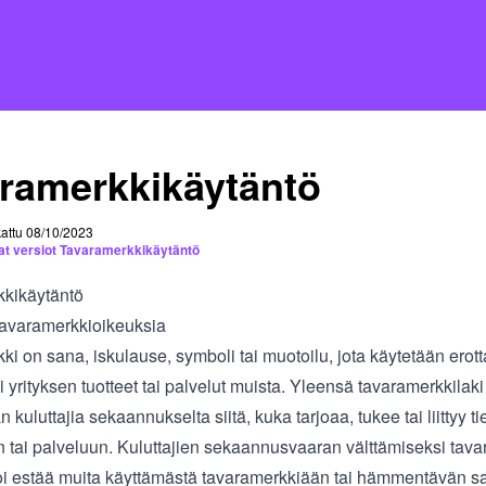
ramerkkikäytäntö
attu 08/10/2023
t versiot Tavaramerkkikäytäntö
kikäytäntö
tavaramerkkioikeuksia
ki on sana, iskulause, symboli tai muotoilu, jota käytetään ero
i yrityksen tuotteet tai palvelut muista. Yleensä tavaramerkkilaki 
kuluttajia sekaannukselta siitä, kuka tarjoaa, tukee tai liittyy ti
n tai palveluun. Kuluttajien sekaannusvaaran välttämiseksi tav
oi estää muita käyttämästä tavaramerkkiään tai hämmentävän s