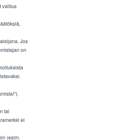
 valitus
päätöksiä,
aisijana. Jos
omistajan on
moituksista
istavaksi.
mista!”).
n tai
aramerkki ei
hin (esim.