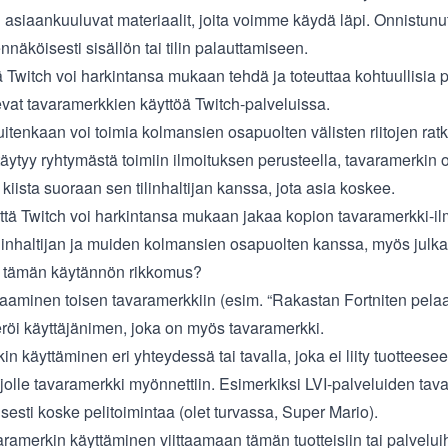
 asiaankuuluvat materiaalit, joita voimme käydä läpi. Onnistunut
nnäköisesti sisällön tai tilin palauttamiseen.
ä Twitch voi harkintansa mukaan tehdä ja toteuttaa kohtuullisia 
evat tavaramerkkien käyttöä Twitch-palveluissa.
uitenkaan voi toimia kolmansien osapuolten välisten riitojen ratk
täytyy ryhtymästä toimiin ilmoituksen perusteella, tavaramerkin 
 kiista suoraan sen tilinhaltijan kanssa, jota asia koskee.
tä Twitch voi harkintansa mukaan jakaa kopion tavaramerkki-il
ilinhaltijan ja muiden kolmansien osapuolten kanssa, myös julka
e tämän käytännön rikkomus?
ttaaminen toisen tavaramerkkiin (esim. “Rakastan Fortniten pelaa
eröi käyttäjänimen, joka on myös tavaramerkki.
n käyttäminen eri yhteydessä tai tavalla, joka ei liity tuotteesee
jolle tavaramerkki myönnettiin. Esimerkiksi LVI-palveluiden tav
esti koske pelitoimintaa (olet turvassa, Super Mario).
ramerkin käyttäminen viittaamaan tämän tuotteisiin tai palvelui