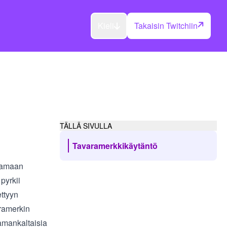
Kieli
Takaisin Twitchiin
TÄLLÄ SIVULLA
Tavaramerkkikäytäntö
ttamaan
pyrkii
ettyyn
aramerkin
amankaltaisia