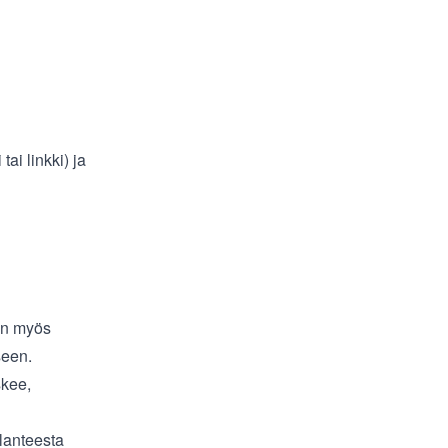
ai linkki) ja
en myös
seen.
skee,
lanteesta