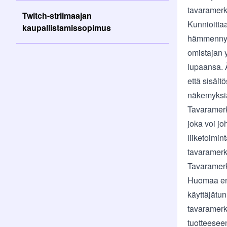
tavaramerk
Twitch-striimaajan
Kunnioitta
kaupallistamissopimus
hämmennyst
omistajan 
lupaansa. 
että sisäl
näkemyksiä 
Tavaramerk
joka voi jo
liiketoimin
tavaramer
Tavaramerk
Huomaa enn
käyttäjätu
tavaramerkk
tuotteeseen