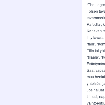
“The Legend
Toisen tav
tavaramerk
Parodia-, k
Kanavan tai
liity tavar
“fani”, “kom
Tilin tai y
“tilaaja”, “
Esiintymin
Saat vapaas
muu henkilö
yhteisösi j
Jos haluat 
tilillesi, n
vaihtoehto