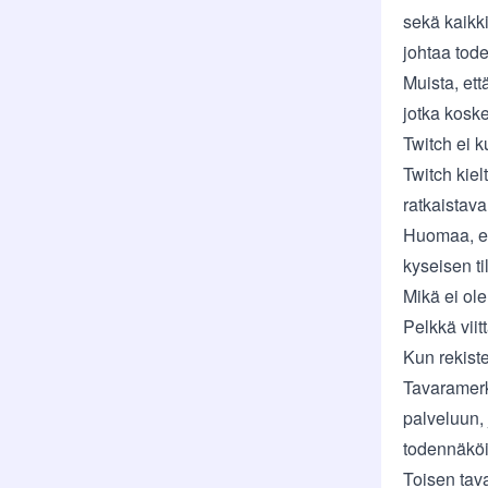
sekä kaikki
johtaa tode
Muista, ett
jotka kosk
Twitch ei k
Twitch kiel
ratkaistava
Huomaa, et
kyseisen t
Mikä ei ol
Pelkkä vii
Kun rekist
Tavaramerki
palveluun, 
todennäköis
Toisen tava