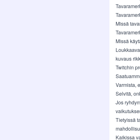
Tavaramerk
Tavaramerk
Missä tava
Tavaramerki
Missä käyt
Loukkaavan 
kuvaus ri
Twitchin p
Saatuamme 
Varmista, et
Selvitä, on
Jos ryhdym
vaikutuksen
Tietyissä t
mahdollisu
Kaikissa v