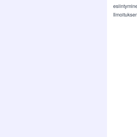
esiintymine
Ilmoitukse