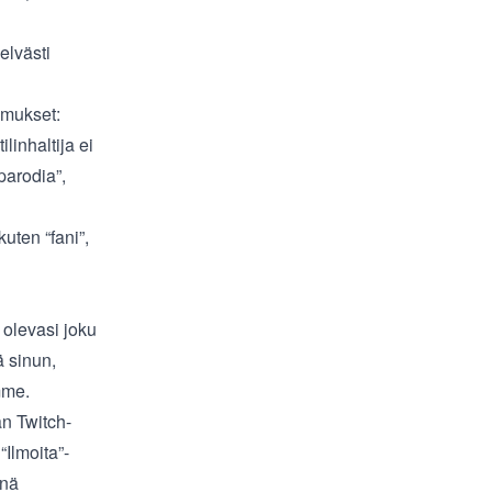
elvästi
timukset:
linhaltija ei
parodia”,
kuten “fani”,
 olevasi joku
ä sinun,
mme
.
än Twitch-
“Ilmoita”-
önä