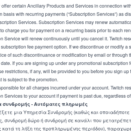
offer certain Ancillary Products and Services in connection wit
on basis with recurring payments (“Subscription Services”) as d
scription Services. Subscription Services may renew automatica
to charge you for payment on a recurring basis prior to each re
n Service will renew continuously until you cancel it. Twitch rese
subscription fee payment option. If we discontinue or modify a 
ice of such discontinuance or modification by email or through 
g date. If you are signing up under any promotional subscription 
e restrictions, if any, will be provided to you before you sign up
t is subject to the promotion.
ponsible for all charges incurred under your account. Twitch res
n Services to your account if payment is past due, regardless of
 συνδρομής - Αυτόματες πληρωμές
έξετε μια Υπηρεσία Συνδρομής (καθώς και οποιαδήποτ
ς, συνδρομή δώρο ή συνδρομή σε κανάλι που μετατρέπε
 κατά τη λήξη της προπληρωμένης περιόδου), παραχωρεί