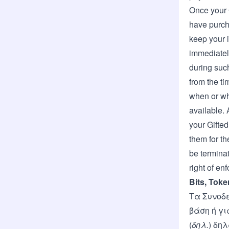
Once your G
have purcha
keep your i
immediately
during such
from the ti
when or whe
available. 
your Gifted
them for th
be terminat
right of en
Bits, Tok
Τα Συνοδε
βάση ή γι
(
δηλ.
) δη