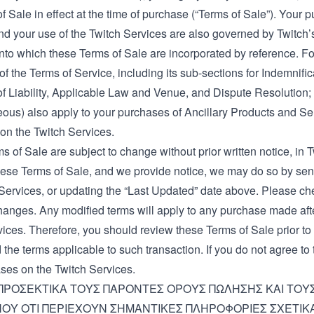
f Sale in effect at the time of purchase (“Terms of Sale”). Your 
nd your use of the Twitch Services are also governed by Twitch
into which these Terms of Sale are incorporated by reference. F
of the Terms of Service, including its sub-sections for Indemnifi
of Liability, Applicable Law and Venue, and Dispute Resolution;
eous) also apply to your purchases of Ancillary Products and Se
on the Twitch Services.
 of Sale are subject to change without prior written notice, in Tw
ese Terms of Sale, and we provide notice, we may do so by send
 Services, or updating the “Last Updated” date above. Please ch
changes. Any modified terms will apply to any purchase made af
vices. Therefore, you should review these Terms of Sale prior to
the terms applicable to such transaction. If you do not agree t
ses on the Twitch Services.
ΠΡΟΣΕΚΤΙΚΑ ΤΟΥΣ ΠΑΡΟΝΤΕΣ ΟΡΟΥΣ ΠΩΛΗΣΗΣ ΚΑΙ ΤΟΥ
Υ ΟΤΙ ΠΕΡΙΕΧΟΥΝ ΣΗΜΑΝΤΙΚΕΣ ΠΛΗΡΟΦΟΡΙΕΣ ΣΧΕΤΙΚΑ 