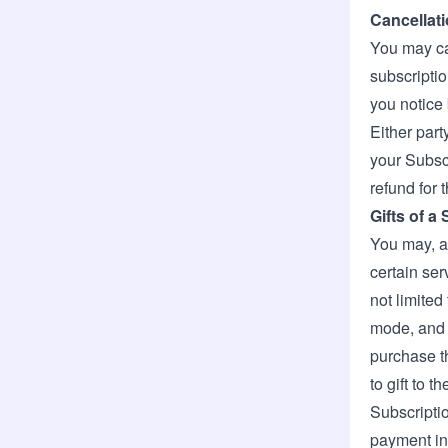
Cancellati
You may ca
subscriptio
you notice 
Either part
your Subscr
refund for 
Gifts of a
You may, at
certain se
not limited
mode, and 
purchase th
to gift to 
Subscriptio
payment in