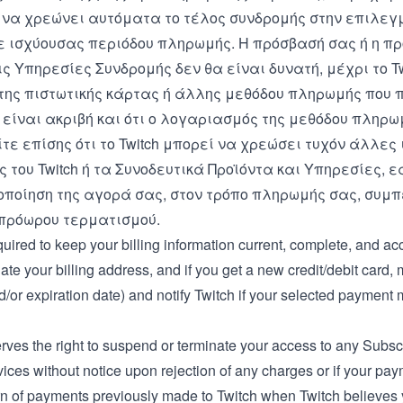
h να χρεώνει αυτόματα το τέλος συνδρομής στην επιλεγ
ε ισχύουσας περιόδου πληρωμής. Η πρόσβασή σας ή η π
ις Υπηρεσίες Συνδρομής δεν θα είναι δυνατή, μέχρι το T
της πιστωτικής κάρτας ή άλλης μεθόδου πληρωμής που π
είναι ακριβή και ότι ο λογαριασμός της μεθόδου πληρωμ
ε επίσης ότι το Twitch μπορεί να χρεώσει τυχόν άλλες 
 του Twitch ή τα Συνοδευτικά Προϊόντα και Υπηρεσίες,
ποίηση της αγορά σας, στον τρόπο πληρωμής σας, συμ
πρόωρου τερματισμού.
uired to keep your billing information current, complete, and ac
ate your billing address, and if you get a new credit/debit card
or expiration date) and notify Twitch if your selected payment 
rves the right to suspend or terminate your access to any Subscri
ices without notice upon rejection of any charges or if your payme
rn of payments previously made to Twitch when Twitch believes y