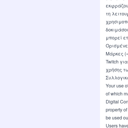
εκφράζουν
τη λειτου
χρησιμοπο
δοκιμάσο
μπορεί ε
Ορισμένες
Μάρκες (
Twitch γι
χρήσης τ
Συλλογικά
Your use of
of which m
Digital Co
property of
be used ou
Users have 