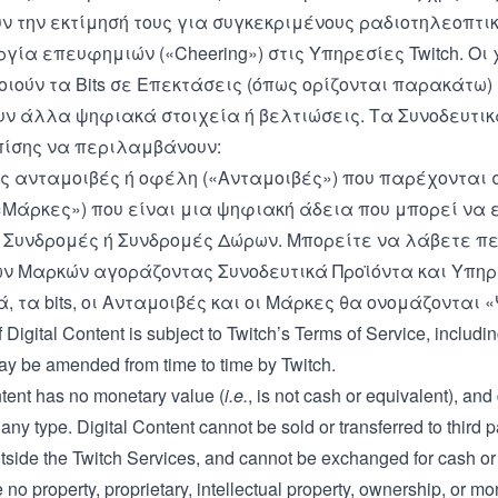
 την εκτίμησή τους για συγκεκριμένους ραδιοτηλεοπτι
ργία επευφημιών («Cheering») στις Υπηρεσίες Twitch. Οι
ιούν τα Bits σε Επεκτάσεις (όπως ορίζονται παρακάτω)
υν άλλα ψηφιακά στοιχεία ή βελτιώσεις. Τα Συνοδευτικ
πίσης να περιλαμβάνουν:
 ανταμοιβές ή οφέλη («Ανταμοιβές») που παρέχονται στ
«Μάρκες») που είναι μια ψηφιακή άδεια που μπορεί να 
α Συνδρομές ή Συνδρομές Δώρων. Μπορείτε να λάβετε π
ων Μαρκών αγοράζοντας Συνοδευτικά Προϊόντα και Υπηρ
, τα bits, οι Ανταμοιβές και οι Μάρκες θα ονομάζονται
 Digital Content is subject to Twitch’s
Terms of Service
, includi
ay be amended from time to time by Twitch.
ntent has no monetary value (
i.e.
, is not cash or equivalent), and
 any type. Digital Content cannot be sold or transferred to third 
tside the Twitch Services, and cannot be exchanged for cash or 
no property, proprietary, intellectual property, ownership, or mo