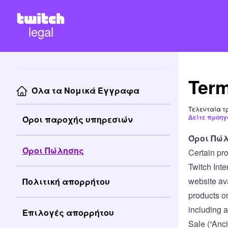
legal
Term
Όλα τα Νομικά Έγγραφα
Τελευταία τρ
Δείτε προηγ
Όροι παροχής υπηρεσιών
Όροι Πώ
Όροι Πώλησης
Certain pro
Twitch Inter
website av
Πολιτική απορρήτου
products or
including a
Επιλογές απορρήτου
Sale (“Anci