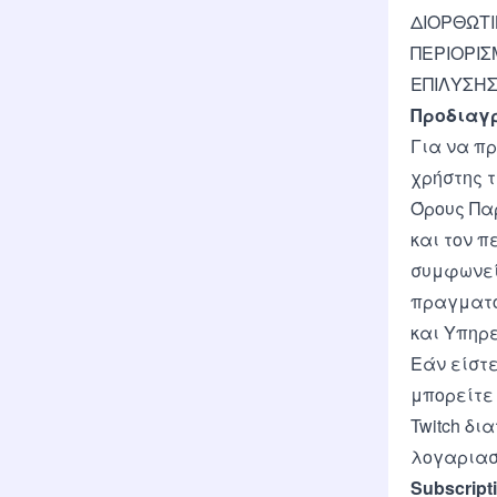
ΔΙΟΡΘΩΤΙ
ΠΕΡΙΟΡΙΣ
ΕΠΙΛΥΣΗΣ
Προδιαγ
Για να π
χρήστης τ
Όρους Πα
και τον π
συμφωνεί
πραγματοπ
και Υπηρε
Εάν είστε
μπορείτε 
Twitch δι
λογαριασ
Subscript