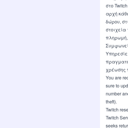
στο Twitc
αρχή κάθ
δώρου, στ
στοιχεία 
πληρωμή, 
Συμφωνείτ
Υπηρεσίες
πραγματο
χρέωσης 
You are req
sure to upd
number and/
theft).
Twitch rese
Twitch Serv
seeks retu