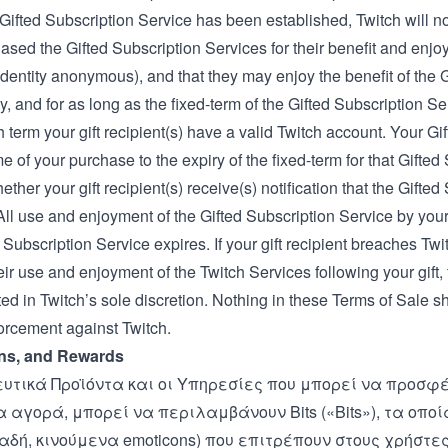
ifted Subscription Service has been established, Twitch will noti
sed the Gifted Subscription Services for their benefit and enjoy
dentity anonymous), and that they may enjoy the benefit of the 
, and for as long as the fixed-term of the Gifted Subscription Ser
 term your gift recipient(s) have a valid Twitch account. Your Gi
me of your purchase to the expiry of the fixed-term for that Gifte
ther your gift recipient(s) receive(s) notification that the Gif
All use and enjoyment of the Gifted Subscription Service by your 
 Subscription Service expires. If your gift recipient breaches Twi
eir use and enjoyment of the Twitch Services following your gift,
ed in Twitch’s sole discretion. Nothing in these Terms of Sale shal
forcement against Twitch.
ens, and Rewards
υτικά Προϊόντα και οι Υπηρεσίες που μπορεί να προσφέρ
α αγορά, μπορεί να περιλαμβάνουν Bits («Bits»), τα οπ
λαδή, κινούμενα emoticons) που επιτρέπουν στους χρήστε