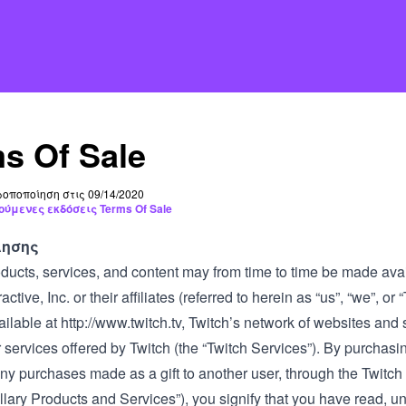
s Of Sale
οποποίηση στις 09/14/2020
ούμενες εκδόσεις Terms Of Sale
λησης
ducts, services, and content may from time to time be made avail
active, Inc. or their affiliates (referred to herein as “us”, “we”, or
ailable at
http://www.twitch.tv
, Twitch’s network of websites and 
 services offered by Twitch (the “Twitch Services”). By purchasin
ny purchases made as a gift to another user, through the Twitch 
llary Products and Services”), you signify that you have read, 