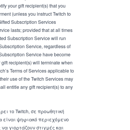
fy your gift recipient(s) that you
ment (unless you instruct Twitch to
Gifted Subscription Services
vice lasts; provided that at all times
fted Subscription Service will run
d Subscription Service, regardless of
ted Subscription Service have become
gift recipient(s) will terminate when
tch’s
Terms of Service
s applicable to
 their use of the Twitch Services may
l entitle any gift recipient(s) to any
ει το Twitch, σε προωθητική
οία είναι ψηφιακό περιεχόμενο
ς να γιορτάζουν στιγμές και