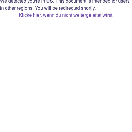
Hinweis zur Privatsphäre
We detected you're in
US
.
This document is intended for users
in other regions. You will be redirected shortly.
Datenschutzeinstellungen
Klicke hier, wenn du nicht weitergeleitet wirst.
Monetarisierungsvereinbarung für Twitch-
Streamer
Open Source Attribution
Twitch
Info
Prime
Karriere
Bits
Blog
Erweiterungen
Presse
Werbung
Marke
Twitch-
Geschenkgutschein
Entwickler