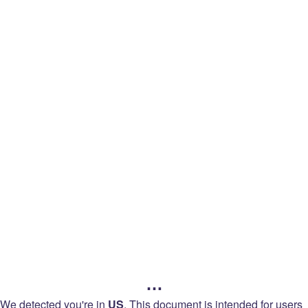
legal
回到
語言
Twitch
Legal
服務條款
…
銷售條款
We detected you're in
US
.
This document is intended for users