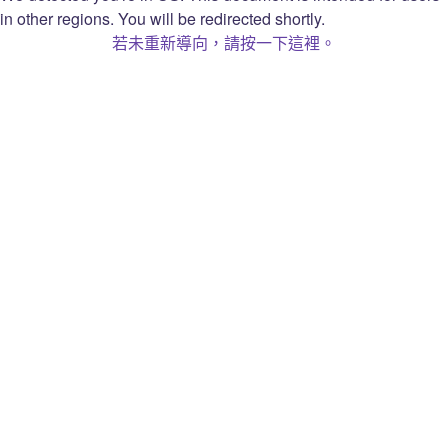
隱私權聲明
in other regions. You will be redirected shortly.
隱私權選項
若未重新導向，請按一下這裡。
Twitch 實況主營收協議
Open Source Attribution
Twitch
關於
平台
工作機會
Prime
部落格
小奇點
新聞稿
實況互動元件
品牌
廣告業務
開發人員
Twitch Gift Card