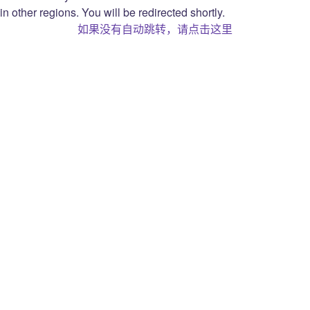
隐私声明
in other regions. You will be redirected shortly.
隐私选择
如果没有自动跳转，请点击这里
Twitch 主播营收协议
Open Source Attribution
Twitch
关于
Prime
工作机会
呼币
博客
扩展程序
新闻稿
广告
品牌
Twitch Gift Card
开发人员