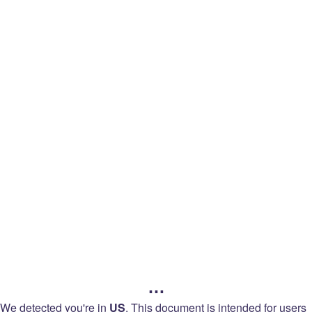
legal
返回
语言
Twitch
Legal
服务条款
…
销售条款
We detected you're in
US
.
This document is intended for users