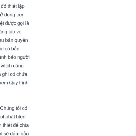
đó thiết lập
ử dụng trên
ệt được gọi là
áng tạo vô
hữu bản quyền
ẩm có bản
cảnh báo người
Twitch cũng
ã ghi có chứa
g xem
Quy trình
 Chúng tôi có
ôi phát hiện
thiết để chia
ôi sẽ đảm bảo