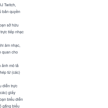
DJ Twitch
,
hủ bản quyền
 bạn sở hữu
trực tiếp nhạc
ghi âm nhạc,
n quan cho
h ảnh mô tả
hép từ (các)
u diễn trực
(các) giấy
 bạn biểu diễn
 cố gắng biểu