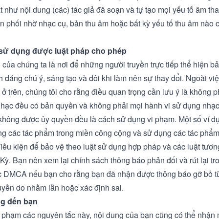
t như nội dung (các) tác giả đã soạn và tự tạo mọi yếu tố âm th
n phối nhờ nhạc cụ, bản thu âm hoặc bất kỳ yếu tố thu âm nào 
sử dụng được luật pháp cho phép
của chúng ta là nơi để những người truyền trực tiếp thể hiện bả
 đáng chú ý, sáng tạo và đôi khi làm nên sự thay đổi. Ngoài việ
ở trên, chúng tôi cho rằng điều quan trọng cần lưu ý là không ph
ạc đều có bản quyền và không phải mọi hành vi sử dụng nhạc
hông được ủy quyền đều là cách sử dụng vi phạm. Một số ví d
ng các tác phẩm trong miền công cộng và sử dụng các tác phẩ
iều kiện để bảo vệ theo luật sử dụng hợp pháp và các luật tươn
Kỳ. Bạn nên xem lại chính sách thông báo phản đối và rút lại t
ắc DMCA
nếu bạn cho rằng bạn đã nhận được thông báo gỡ bỏ từ
yền do nhầm lẫn hoặc xác định sai.
g đến bạn
 phạm các nguyên tắc này, nội dung của bạn cũng có thể nhận 