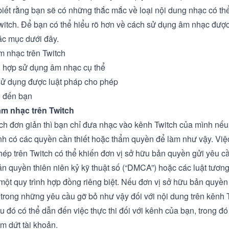
biết rằng bạn sẽ có những thắc mắc về loại nội dung nhạc có th
Twitch. Để bạn có thể hiểu rõ hơn về cách sử dụng âm nhạc được
ác mục dưới đây.
 nhạc trên Twitch
 hợp sử dụng âm nhạc cụ thể
ử dụng được luật pháp cho phép
 đến bạn
m nhạc trên Twitch
ch đơn giản thì bạn chỉ đưa nhạc vào kênh Twitch của mình nế
nh có các quyền cần thiết hoặc thẩm quyền để làm như vậy. Vi
phép trên Twitch có thể khiến đơn vị sở hữu bản quyền gửi yêu c
ản quyền thiên niên kỷ kỹ thuật số (“DMCA”) hoặc các luật tươn
một quy trình hợp đồng riêng biệt. Nếu đơn vị sở hữu bản quyền
 trong những yêu cầu gỡ bỏ như vậy đối với nội dung trên kênh 
ều đó có thể dẫn đến việc thực thi đối với kênh của bạn, trong đ
m dứt tài khoản.