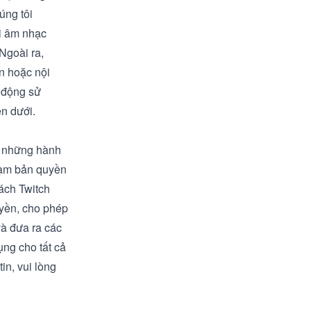
úng tôi
i âm nhạc
Ngoài ra,
ản hoặc nội
t động sử
ên dưới.
có những hành
hạm bản quyền
cách Twitch
uyền, cho phép
và đưa ra các
ụng cho tất cả
in, vui lòng