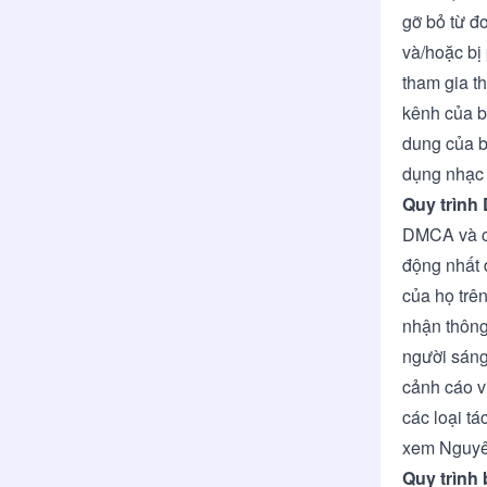
gỡ bỏ từ đ
và/hoặc bị
tham gia t
kênh của bạ
dung của b
dụng nhạc 
Quy trìn
DMCA và cá
động nhất 
của họ trên
nhận thông
người sáng
cảnh cáo v
các loại t
xem
Nguy
Quy trình