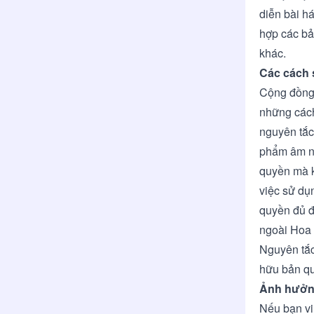
diễn bài há
hợp các bả
khác.
Các cách 
Cộng đồng 
những cách
nguyên tắc 
phẩm âm nh
quyền mà k
việc sử dụ
quyền đủ đ
ngoài Hoa 
Nguyên t
hữu bản qu
Ảnh hưởn
Nếu bạn vi