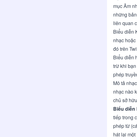
mục Âm nh
những bản 
liên quan c
Biểu diễn 
nhạc hoặc 
đó trên Twi
Biểu diễn 
trừ khi bạ
phép truyền
Mô tả nhạc
nhạc nào k
chủ sở hữu
Biểu diễn h
tiếp trong 
phép từ (c
hát lại một