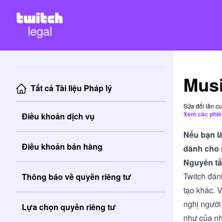
legal
Mus
Tất cả Tài liệu Pháp lý
Sửa đổi lần c
Xem các phiê
Điều khoản dịch vụ
Nếu bạn l
Điều khoản bán hàng
dành cho 
Nguyên tắ
Twitch đán
Thông báo về quyền riêng tư
tạo khác. V
nghị người
Lựa chọn quyền riêng tư
như của nh