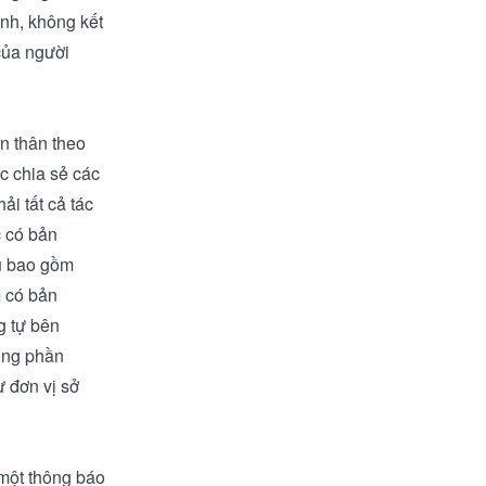
anh, không kết
của người
n thân theo
c chia sẻ các
ải tất cả tác
 có bản
ụ bao gồm
m có bản
g tự bên
rong phần
 đơn vị sở
một thông báo