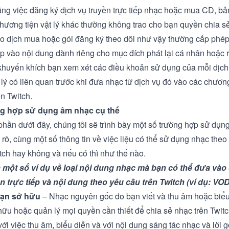
ằng việc đăng ký dịch vụ truyền trực tiếp nhạc hoặc mua CD, bản
hương tiện vật lý khác thường không trao cho bạn quyền chia s
ao dịch mua hoặc gói đăng ký theo dõi như vậy thường cấp phé
ập vào nội dung dành riêng cho mục đích phát lại cá nhân hoặc r
khuyến khích bạn xem xét các điều khoản sử dụng của mỗi dịch
lý có liên quan trước khi đưa nhạc từ dịch vụ đó vào các chương
ên Twitch.
g hợp sử dụng âm nhạc cụ thể
phần dưới đây, chúng tôi sẽ trình bày một số trường hợp sử dụ
 rõ, cùng một số thông tin về việc liệu có thể sử dụng nhạc the
itch hay không và nếu có thì như thế nào.
à một số ví dụ về loại nội dung nhạc mà bạn có thể đưa và
ền trực tiếp và nội dung theo yêu cầu trên Twitch (ví dụ: VOD
bạn sở hữu
– Nhạc nguyên gốc do bạn viết và thu âm hoặc biểu 
hữu hoặc quản lý mọi quyền cần thiết để chia sẻ nhạc trên Twit
ới việc thu âm, biểu diễn và với nội dung sáng tác nhạc và lời 