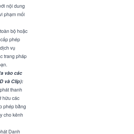
với nội dung
 vi phạm mối
toàn bộ hoặc
n cấp phép
 dịch vụ
ác trang pháp
bạn.
a vào các
D và Clip):
 phát thanh
sở hữu các
cho phép bằng
ày cho kênh
phát
Danh