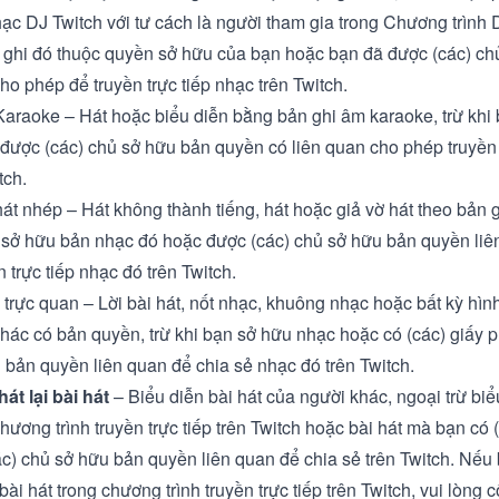
ạc DJ Twitch
với tư cách là người tham gia trong
Chương trình 
ghi đó thuộc quyền sở hữu của bạn hoặc bạn đã được (các) c
ho phép để truyền trực tiếp nhạc trên Twitch.
Karaoke – Hát hoặc biểu diễn bằng bản ghi âm karaoke, trừ khi
được (các) chủ sở hữu bản quyền có liên quan cho phép truyền 
tch.
hát nhép – Hát không thành tiếng, hát hoặc giả vờ hát theo bản 
n sở hữu bản nhạc đó hoặc được (các) chủ sở hữu bản quyền liê
 trực tiếp nhạc đó trên Twitch.
 trực quan – Lời bài hát, nốt nhạc, khuông nhạc hoặc bất kỳ hìn
hác có bản quyền, trừ khi bạn sở hữu nhạc hoặc có (các) giấy p
 bản quyền liên quan để chia sẻ nhạc đó trên Twitch.
át lại bài hát
– Biểu diễn bài hát của người khác, ngoại trừ biể
chương trình truyền trực tiếp trên Twitch hoặc bài hát mà bạn có 
ác) chủ sở hữu bản quyền liên quan để chia sẻ trên Twitch. Nếu
 bài hát trong chương trình truyền trực tiếp trên Twitch, vui lòng