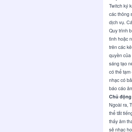
Twitch ký 
các thông 
dịch vụ. Cá
Quy trình 
tình hoặc 
trên các k
quyền của 
sáng tạo n
có thể tạm
nhạc có bả
báo cáo â
Chủ động 
Ngoài ra, 
thể tắt ti
thấy âm th
sẻ nhạc ho