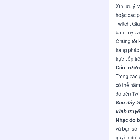
Xin lưu ý r
hoặc các p
Twitch. Gi
bạn truy c
Chúng tôi 
trang pháp 
trực tiếp tr
Các trườn
Trong các 
có thể nắm
đó trên Tw
Sau đây l
trình truy
Nhạc do 
và bạn sở 
quyền đối v