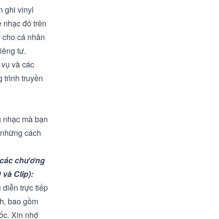
 ghi vinyl
ẻ nhạc đó trên
p cho cá nhân
iêng tư.
 vụ và các
 trình truyền
ng nhạc mà bạn
o những cách
o các chương
 và Clip):
diễn trực tiếp
ch, bao gồm
gốc. Xin nhớ