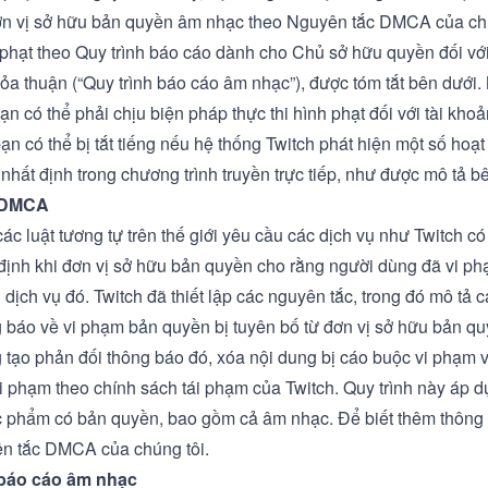
ơn vị sở hữu bản quyền âm nhạc theo
Nguyên tắc DMCA
của ch
 phạt theo
Quy trình báo cáo dành cho Chủ sở hữu quyền đối vớ
hỏa thuận
(“Quy trình báo cáo âm nhạc”), được tóm tắt bên dưới. 
n có thể phải chịu biện pháp thực thi hình phạt đối với tài kho
ạn có thể bị tắt tiếng nếu hệ thống Twitch phát hiện một số hoạ
nhất định trong chương trình truyền trực tiếp, như được mô tả b
h DMCA
c luật tương tự trên thế giới yêu cầu các dịch vụ như Twitch 
định khi đơn vị sở hữu bản quyền cho rằng người dùng đã vi p
 dịch vụ đó. Twitch đã thiết lập các nguyên tắc, trong đó mô tả 
 báo về vi phạm bản quyền bị tuyên bố từ đơn vị sở hữu bản q
 tạo phản đối thông báo đó, xóa nội dung bị cáo buộc vi phạm 
i phạm theo chính sách tái phạm của Twitch. Quy trình này áp d
ác phẩm có bản quyền, bao gồm cả âm nhạc. Để biết thêm thông t
ên tắc DMCA
của chúng tôi.
 báo cáo âm nhạc