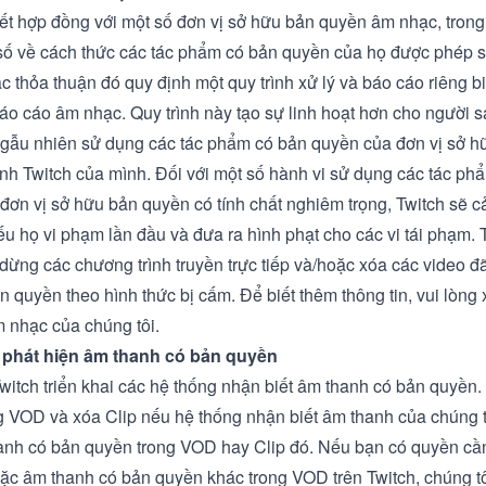
kết hợp đồng với một số đơn vị sở hữu bản quyền âm nhạc, trong 
số về cách thức các tác phẩm có bản quyền của họ được phép s
c thỏa thuận đó quy định một quy trình xử lý và báo cáo riêng bi
báo cáo âm nhạc. Quy trình này tạo sự linh hoạt hơn cho người s
ngẫu nhiên sử dụng các tác phẩm có bản quyền của đơn vị sở 
ênh Twitch của mình. Đối với một số hành vi sử dụng các tác ph
đơn vị sở hữu bản quyền có tính chất nghiêm trọng, Twitch sẽ 
ếu họ vi phạm lần đầu và đưa ra hình phạt cho các vi tái phạm. 
 dừng các chương trình truyền trực tiếp và/hoặc xóa các video đ
n quyền theo hình thức bị cấm. Để biết thêm thông tin, vui lòn
m nhạc
của chúng tôi.
phát hiện âm thanh có bản quyền
Twitch triển khai các hệ thống nhận biết âm thanh có bản quyền.
ếng VOD và xóa Clip nếu hệ thống nhận biết âm thanh của chúng t
anh có bản quyền trong VOD hay Clip đó. Nếu bạn có quyền cần 
ặc âm thanh có bản quyền khác trong VOD trên Twitch, chúng t