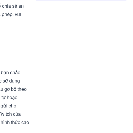
ể chia sẻ an
 phép, vui
u bạn chắc
ệc sử dụng
ầu gỡ bỏ theo
g tự hoặc
 gửi cho
Twitch của
ó hình thức cao