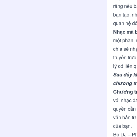
rằng nếu b
bạn tạo, n
quan hệ đó
Nhạc mà 
một phần, 
chia sẻ nh
truyền trự
lý có liên
Sau đây l
chương trì
Chương tr
với nhạc đ
quyền cần 
văn bản từ
của bạn.
Bộ DJ – Ph