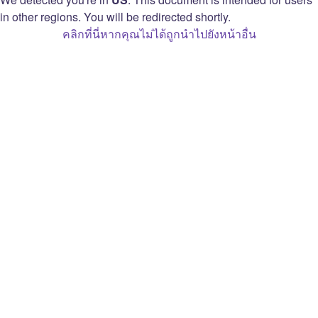
ประกาศด้านความเป็นส่วนตัว
in other regions. You will be redirected shortly.
ตัวเลือกความเป็นส่วนตัว
คลิกที่นี่หากคุณไม่ได้ถูกนำไปยังหน้าอื่น
ข้อตกลงเกี่ยวกับสตรีมเมอร์ที่สร้างรายได้จาก
Twitch
Open Source Attribution
Twitch
เกี่ยวกับเรา
Prime
อาชีพ
Bits
บล็อก
ส่วนขยาย
สื่อมวลชน
โฆษณา
แบรนด์
Twitch Gift Card
นักพัฒนา