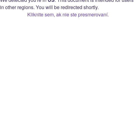
Vyhlásenie o ochrane osobných údajov
in other regions. You will be redirected shortly.
Možnosti súkromia
Kliknite sem, ak nie ste presmerovaní.
Zmluva spoločnosti Twitch so zarábajúcim
vysielateľom
Open Source Attribution
Twitch
O službe
Prime
Kariéra
Bity
Blog
Rozšírenia
Tlač
Inzeruj
Značka
Darčeková karta
Vývojári