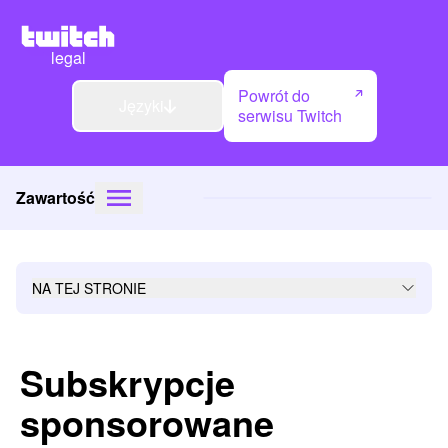
legal
Powrót do
Języki
serwisu Twitch
Zawartość
NA TEJ STRONIE
Subskrypcje
sponsorowane