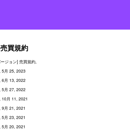
 売買規約
ージョン] 売買規約,
5月 25, 2023
6月 13, 2022
5月 27, 2022
10月 11, 2021
9月 21, 2021
5月 23, 2021
5月 20, 2021