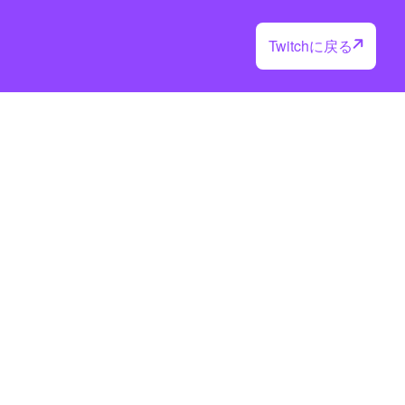
Twitchに戻る