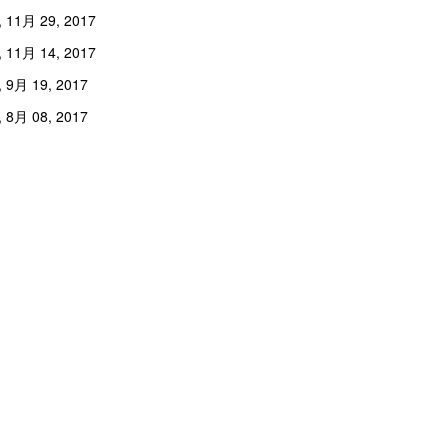
11月 29, 2017
11月 14, 2017
9月 19, 2017
8月 08, 2017