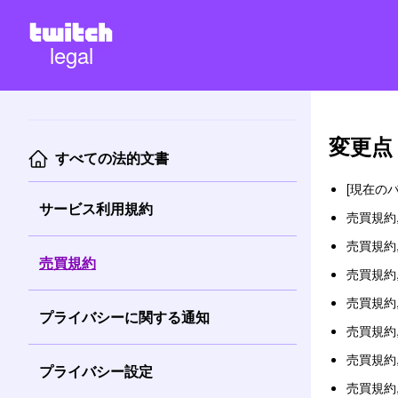
legal
変更点
すべての法的文書
[現在のバ
サービス利用規約
売買規約, 
売買規約, 
売買規約
売買規約, 
売買規約, 
プライバシーに関する通知
売買規約, 
売買規約, 
プライバシー設定
売買規約, 