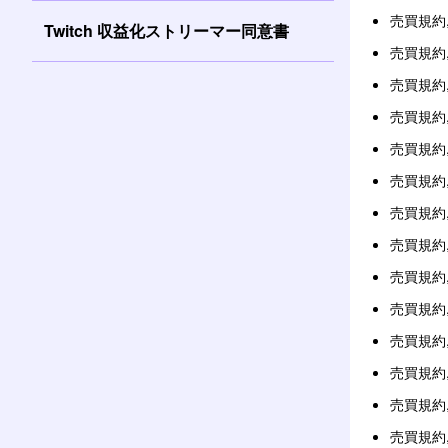
売買規約, 
Twitch 収益化ストリーマー同意書
売買規約, 
売買規約, 
売買規約, 
売買規約, 
売買規約, 
売買規約, 
売買規約, 
売買規約, 
売買規約, 
売買規約, 
売買規約, 
売買規約, 
売買規約, 