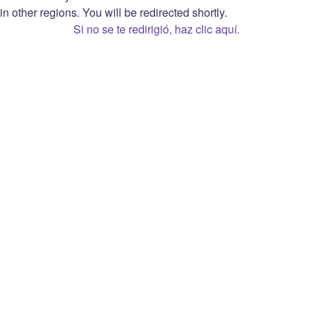
Aviso de privacidad
in other regions. You will be redirected shortly.
Opciones de privacidad
Si no se te redirigió, haz clic aquí.
Acuerdo de Streamer Monetizado de Twitch
Open Source Attribution
Twitch
Conócenos
Prime
Carreras
Bits
Blog
Extensiones
Prensa
Date a conocer
Marca
Twitch Gift Card
Desarrolladores