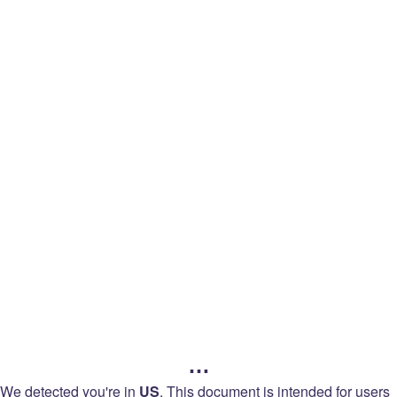
legal
Regresar a
Idiomas
Twitch
Legal
Términos de servicio
…
Términos de Venta
We detected you're in
US
.
This document is intended for users