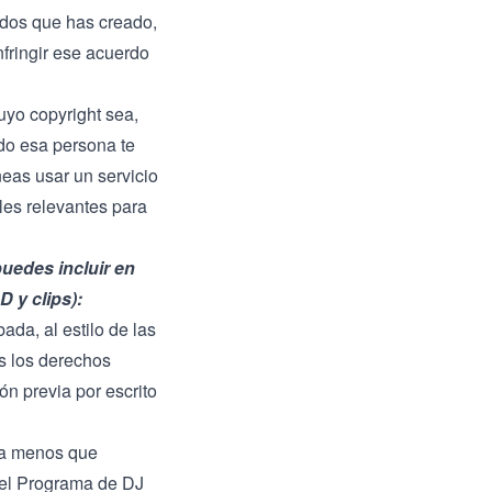
idos que has creado,
nfringir ese acuerdo
uyo copyright sea,
ndo esa persona te
eas usar un servicio
les relevantes para
 puedes
incluir en
 y clips):
ada, al estilo de las
as los derechos
ón previa por escrito
 a menos que
el
Programa de DJ