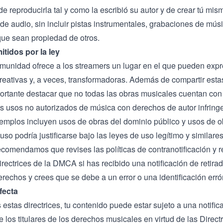
e reproducirla tal y como la escribió su autor y de crear tú mis
de audio, sin incluir pistas instrumentales, grabaciones de mús
ue sean propiedad de otros.
tidos por la ley
munidad ofrece a los streamers un lugar en el que pueden exp
creativas y, a veces, transformadoras. Además de compartir esta
ortante destacar que no todas las obras musicales cuentan con
os usos no autorizados de música con derechos de autor infring
emplos incluyen usos de obras del dominio público y usos de 
uso podría justificarse bajo las leyes de uso legítimo y similare
comendamos que revises las políticas de contranotificación y r
irectrices de la DMCA
si has recibido una notificación de retira
derechos y crees que se debe a un error o una identificación err
fecta
s estas directrices, tu contenido puede estar sujeto a una notifi
e los titulares de los derechos musicales en virtud de las
Direct