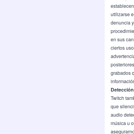
establecen
utilizarse
denuncia y
procedimie
en sus cana
ciertos uso
advertencia
posteriore
grabados q
informació
Detección
Twitch tam
que silenc
audio dete
música u o
asegurarno