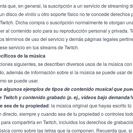
nta que, en general, la suscripción a un servicio de streaming 
n disco de vinilo u otro soporte físico no te concede derechos 
Twitch. Dicha compra o suscripción normalmente te otorgan una
er al contenido solo para su reproducción personal y privada.
os términos de uso del servicio y demás páginas legales pertine
ese servicio en tus streams de Twitch.
cíficos de la música
ciones siguientes, se describen diversos usos de la música con
ado, además de información sobre si la música se puede usar d
ómo se puede usar.
es algunos ejemplos de tipos de contenido musical que pued
 Twitch y contenido grabado (p. ej., vídeos bajo demanda/V
e sea de tu propiedad
: la música original que hayas escrito t
n directo, siempre y cuando sea de tu propiedad o controles tod
 para compartirla en Twitch, incluidos los derechos de grabación
úsica como sobre las letras que la componen. Recuerda que, si 