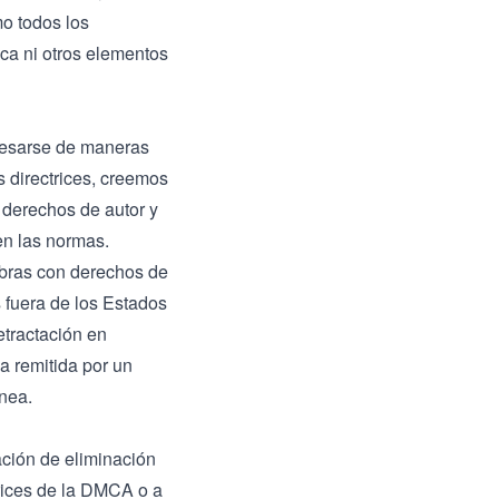
mo todos los
ica ni otros elementos
resarse de maneras
s directrices, creemos
 derechos de autor y
en las normas.
obras con derechos de
s fuera de los Estados
etractación en
da remitida por un
ónea.
cación de eliminación
rices de la DMCA
o a