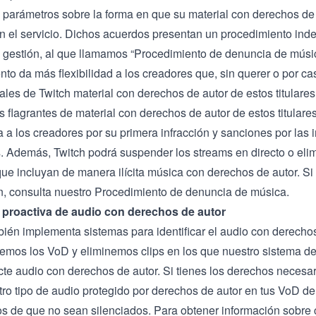
 parámetros sobre la forma en que su material con derechos de
 en el servicio. Dichos acuerdos presentan un procedimiento in
 gestión, al que llamamos “Procedimiento de denuncia de músic
nto da más flexibilidad a los creadores que, sin querer o por c
les de Twitch material con derechos de autor de estos titulares
s flagrantes de material con derechos de autor de estos titulares
 a los creadores por su primera infracción y sanciones por las 
s. Además, Twitch podrá suspender los streams en directo o elim
ue incluyan de manera ilícita música con derechos de autor. Si
n, consulta nuestro
Procedimiento de denuncia de música
.
 proactiva de audio con derechos de autor
bién implementa sistemas para identificar el audio con derechos
iemos los VoD y eliminemos clips en los que nuestro sistema d
cte audio con derechos de autor. Si tienes los derechos necesar
tro tipo de audio protegido por derechos de autor en tus VoD d
s de que no sean silenciados. Para obtener información sobre 