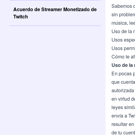
Sabemos qu
Acuerdo de Streamer Monetizado de
sin proble
Twitch
música, le
Uso de la 
Usos espec
Usos permit
Cómo te af
Uso de la
En pocas pa
que cuenta
autorizada 
en virtud d
leyes simil
envía a Twi
resultar en
de tu cuent