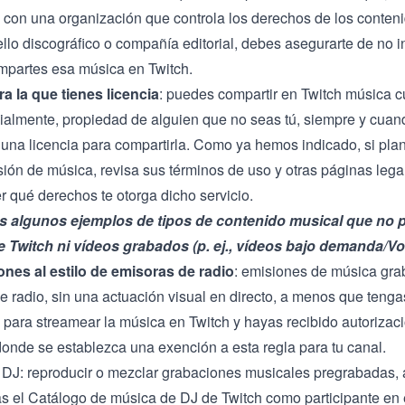
l con una organización que controla los derechos de los conten
llo discográfico o compañía editorial, debes asegurarte de no i
partes esa música en Twitch.
a la que tienes licencia
: puedes compartir en Twitch música c
rcialmente, propiedad de alguien que no seas tú, siempre y cua
una licencia para compartirla. Como ya hemos indicado, si plan
sión de música, revisa sus términos de uso y otras páginas lega
 qué derechos te otorga dicho servicio.
es algunos ejemplos de tipos de contenido musical que no
 Twitch ni vídeos grabados (p. ej., vídeos bajo demanda/VoD
nes al estilo de emisoras de radio
: emisiones de música grab
e radio, sin una actuación visual en directo, a menos que teng
 para streamear la música en Twitch y hayas recibido autorizaci
donde se establezca una exención a esta regla para tu canal.
 DJ: reproducir o mezclar grabaciones musicales pregrabadas,
s el
Catálogo de música de DJ de Twitch
como participante en 