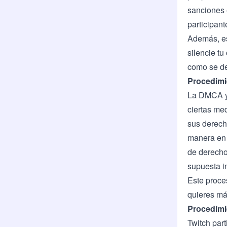
sanciones 
participant
Además, es
silencie tu
como se de
Procedimi
La DMCA y 
ciertas me
sus derecho
manera en q
de derechos
supuesta in
Este proces
quieres má
Procedimi
Twitch par