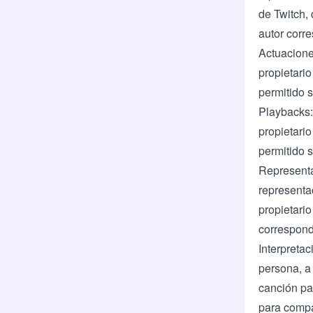
de Twitch
,
autor corr
Actuacione
propietario
permitido 
Playbacks:
propietario
permitido 
Representac
representa
propietario
correspond
Interpreta
persona, a
canción par
para compa