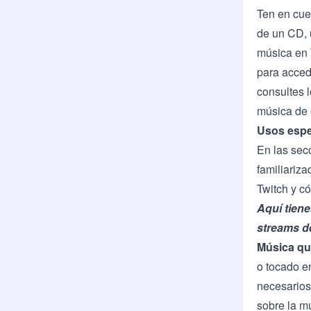
Ten en cue
de un CD, u
música en 
para acced
consultes l
música de 
Usos espe
En las sec
familiariz
Twitch y c
Aquí tien
streams de
Música qu
o tocado e
necesarios
sobre la m