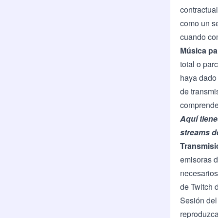
contractua
como un se
cuando com
Música par
total o pa
haya dado 
de transmi
comprender
Aquí tien
streams de
Transmisio
emisoras d
necesarios
de Twitch 
Sesión del
reproduzca