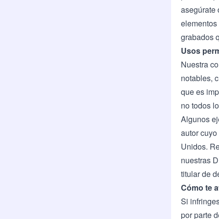
asegúrate d
elementos 
grabados q
Usos permi
Nuestra co
notables, 
que es imp
no todos l
Algunos ej
autor cuyo 
Unidos. Re
nuestras
D
titular de 
Cómo te a
Si infringe
por parte d