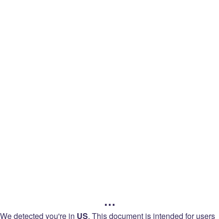
legal
Назад към Twitch
Legal
Условия за ползване на услугата
Условия за продажба
…
Декларация за поверителност
We detected you're in
US
.
This document is intended for users